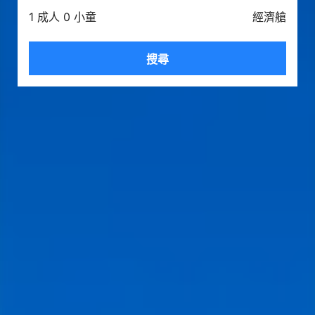
1 成人 0 小童
經濟艙
搜尋