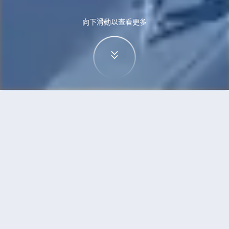
向下滑動以查看更多
首頁
機票
三亞到柏林的機票
搜尋由三亞飛往柏林的廉價航班
單程
來回
SYX
BER
3h5min
13:00
14:00
直飛
檢查價格