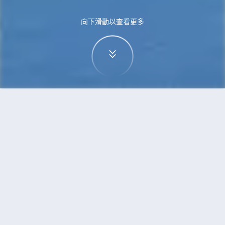
向下滑動以查看更多
首頁
機票
三亞到可倫坡的機票
搜尋由三亞飛往可倫坡的廉價航班
單程
來回
SYX
CMB
3h5min
13:00
14:00
直飛
檢查價格