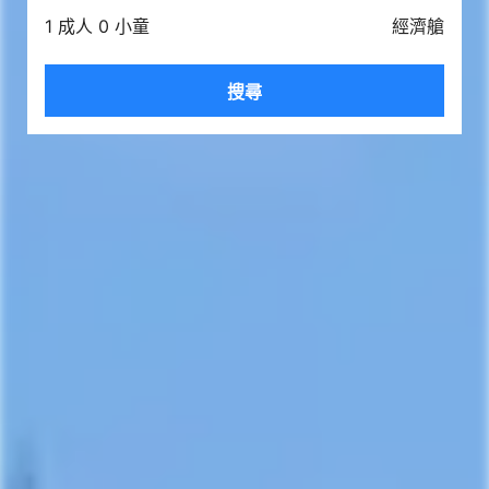
1 成人 0 小童
經濟艙
搜尋