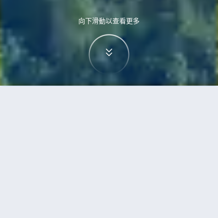
向下滑動以查看更多
首頁
機票
三亞到赫爾辛基的機票
搜尋由三亞飛往赫爾辛基的廉價航班
單程
來回
SYX
HEL
3h5min
13:00
14:00
直飛
檢查價格