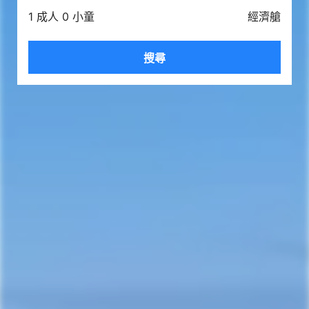
1 成人 0 小童
經濟艙
搜尋