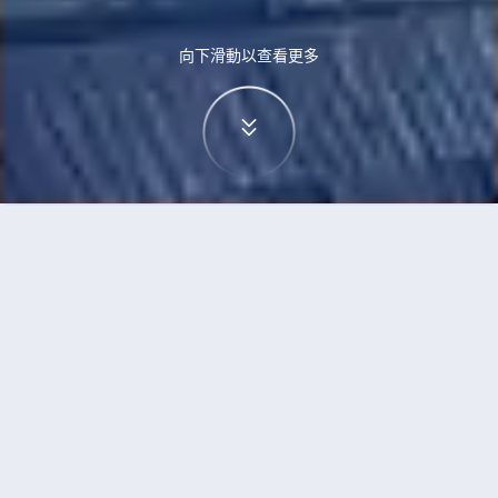
向下滑動以查看更多
首頁
機票
三亞到維也納的機票
搜尋由三亞飛往維也納的廉價航班，單程票價低至
HKD2,954
單程
來回
SYX
VIE
HKD2,954
12h40min