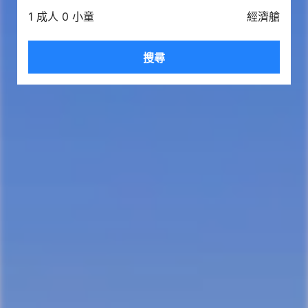
1 成人 0 小童
經濟艙
搜尋