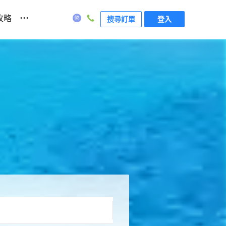
...
攻略
搜尋訂單
登入