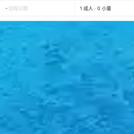
-
回程日期
1 成人 · 0 小童