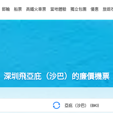
郵輪
船票
高鐵火車票
當地體驗
獨立包團
優惠
旅遊
深圳飛亞庇（沙巴）的廉價機票