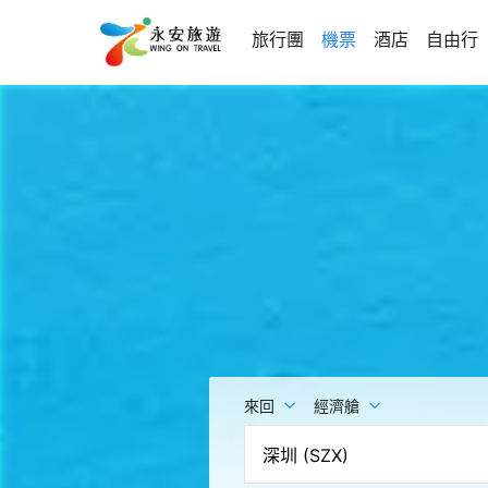
旅行團
機票
酒店
自由行
來回
經濟艙