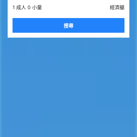
1 成人 0 小童
經濟艙
搜尋