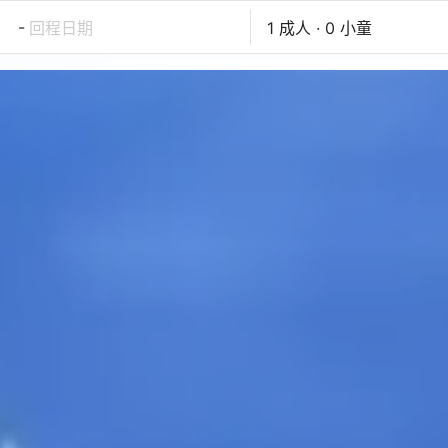
-
回程日期
1 成人 · 0 小童