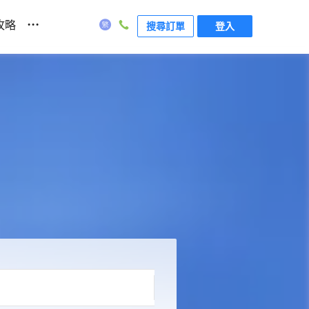
...
攻略
搜尋訂單
登入