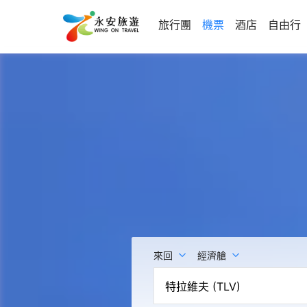
旅行團
機票
酒店
自由行
來回
經濟艙