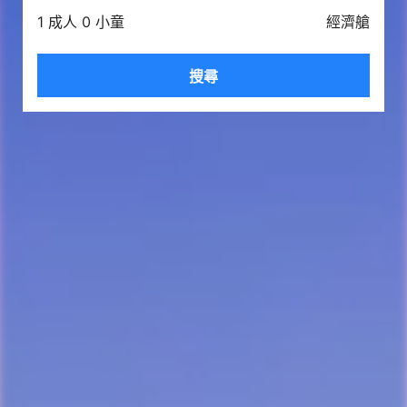
1 成人 0 小童
經濟艙
搜尋