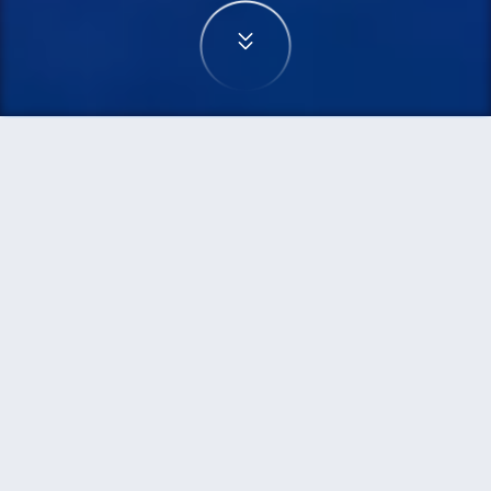
首頁
機票
特拉維夫到胡志明市的機票
搜尋由特拉維夫飛往胡志明市的廉價航班，單程票
價低至HKD4,399
單程
來回
TLV
SGN
12h10min
HKD4,399
21:55
13:50
轉機
搜尋
特拉維夫 - 胡志明市 | 08月27日 | 阿