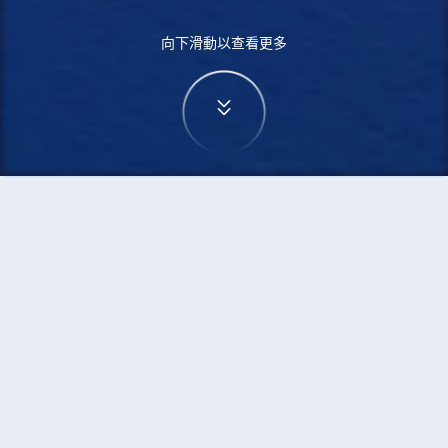
向下滑動以查看更多
首頁
機票
東京到佬沃的機票
搜尋由東京飛往佬沃的廉價航班
單程
來回
TYO
LAO
3h5min
13:00
14:00
直飛
檢查價格