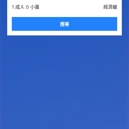
1 成人 0 小童
經濟艙
搜尋