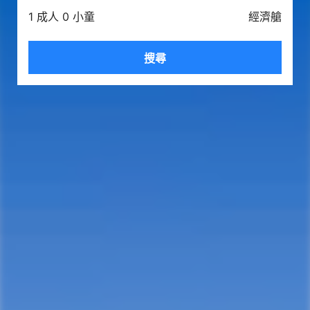
1 成人 0 小童
經濟艙
搜尋