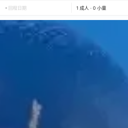
-
回程日期
1 成人 · 0 小童