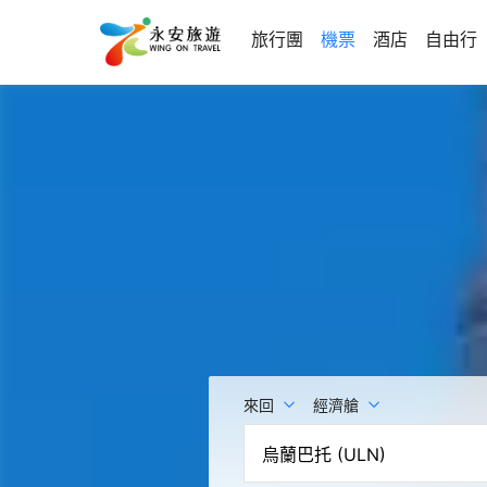
旅行團
機票
酒店
自由行
來回
經濟艙