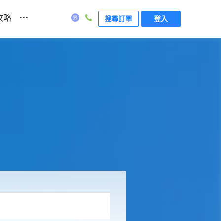
...
攻略
搜尋訂單
登入