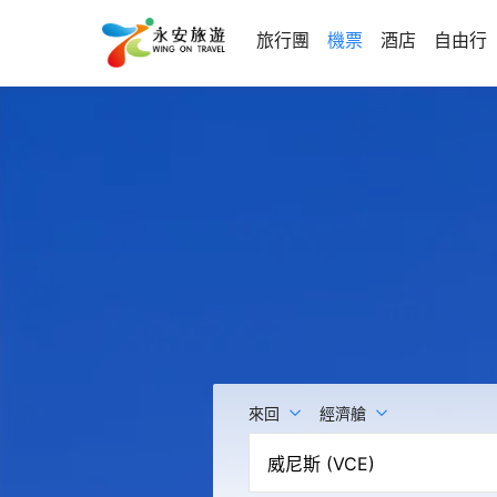
旅行團
機票
酒店
自由行
來回
經濟艙