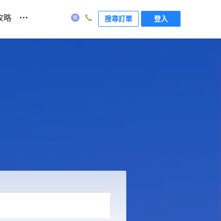
...
攻略
搜尋訂單
登入