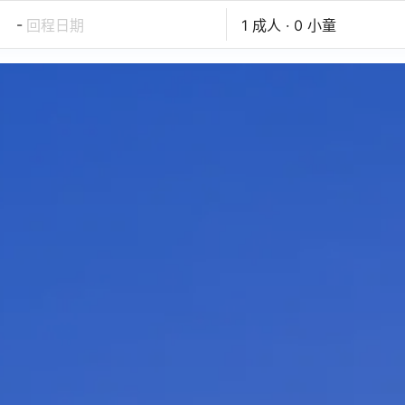
-
回程日期
1 成人 · 0 小童