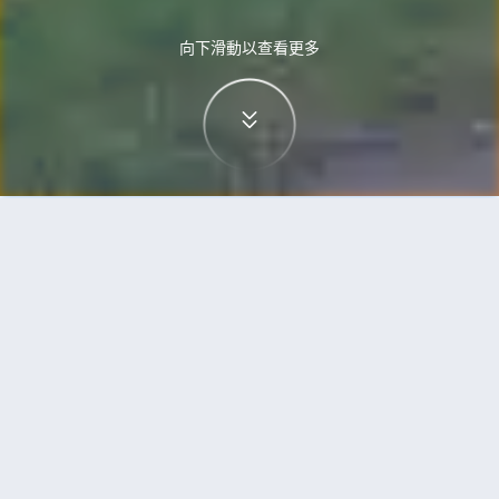
向下滑動以查看更多
首頁
機票
威尼斯到荷巴特的機票
搜尋由威尼斯飛往荷巴特的廉價航班
單程
來回
VCE
HBA
3h5min
13:00
14:00
直飛
檢查價格