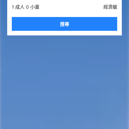
1 成人 0 小童
經濟艙
搜尋