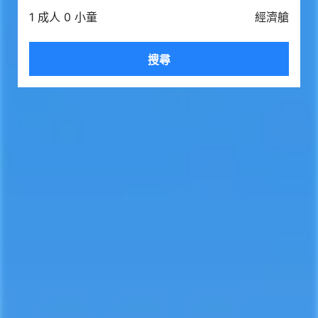
1 成人 0 小童
經濟艙
搜尋