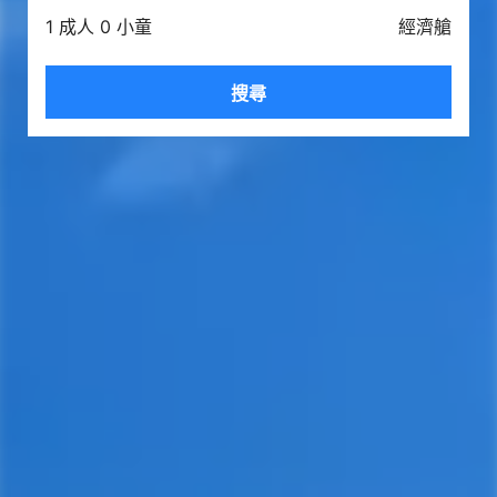
1 成人 0 小童
經濟艙
搜尋