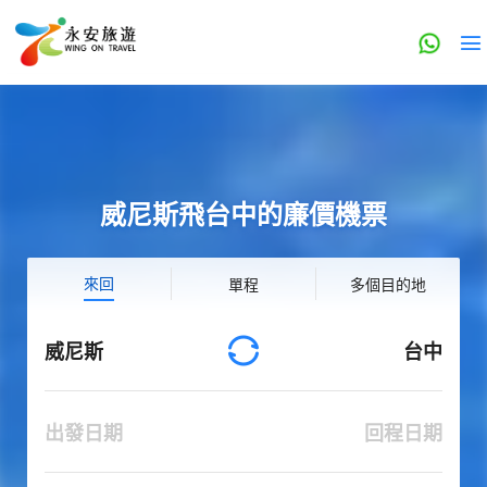
威尼斯飛台中的廉價機票
來回
單程
多個目的地
威尼斯
台中
出發日期
回程日期