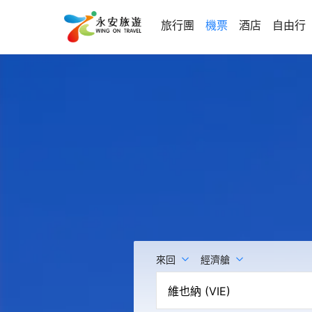
旅行團
機票
酒店
自由行
來回
經濟艙