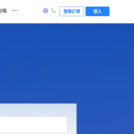
...
攻略
搜尋訂單
登入