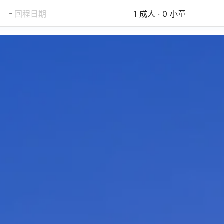
-
回程日期
1 成人 · 0 小童