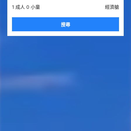
1 成人 0 小童
經濟艙
搜尋