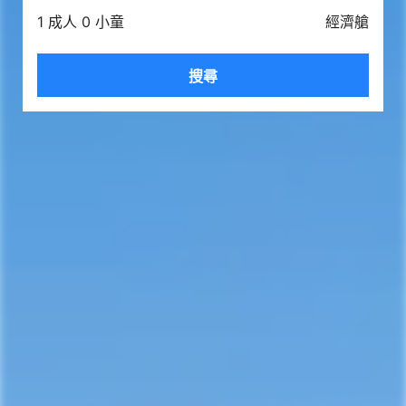
1 成人 0 小童
經濟艙
搜尋