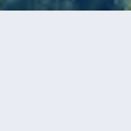
首頁
機票
維也納到赫爾辛基的機票
搜尋由維也納飛往赫爾辛基的廉價航班，單程票價
低至HKD311
單程
來回
VIE
HEL
HKD311
2h30min
05:45
09:15
直飛
搜尋
維也納 - 赫爾辛基 | 08月31日 | 瑞安航空
VIE
HEL
2h30min