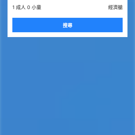
1 成人 0 小童
經濟艙
搜尋