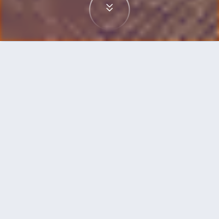
首頁
機票
維也納到里斯本的機票
搜尋由維也納飛往里斯本的廉價航班，單程票價低
至HKD693
單程
來回
VIE
LIS
HKD693
3h45min
11:05
13:50
直飛
搜尋
維也納 - 里斯本 | 10月20日 | 瑞安航空