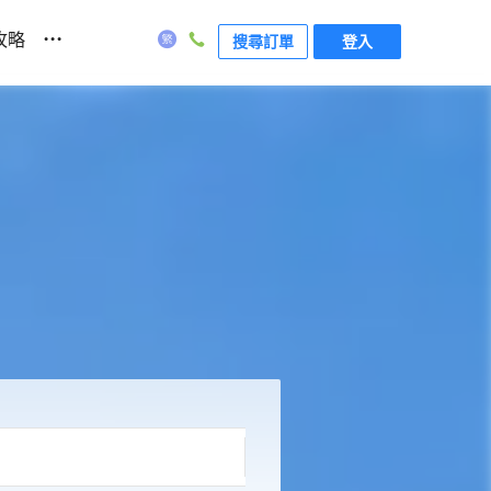
...
攻略
搜尋訂單
登入