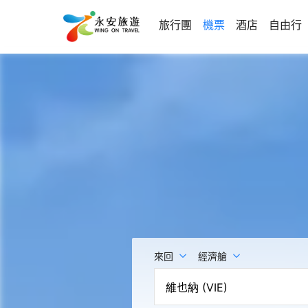
旅行團
機票
酒店
自由行
來回
經濟艙