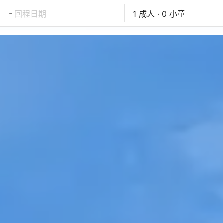
-
回程日期
1 成人 · 0 小童