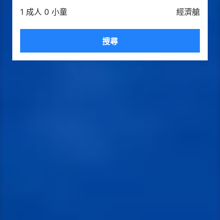
1 成人 0 小童
經濟艙
搜尋