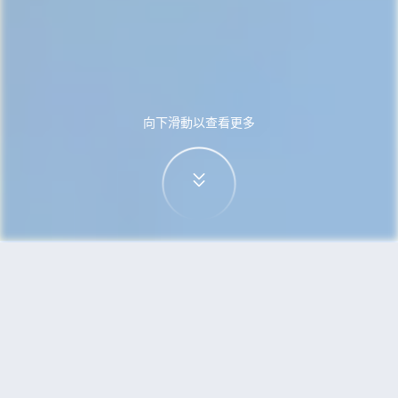
向下滑動以查看更多
首頁
機票
維也納到特拉維夫的機票
搜尋由維也納飛往特拉維夫的廉價航班，單程票價
低至HKD1,056