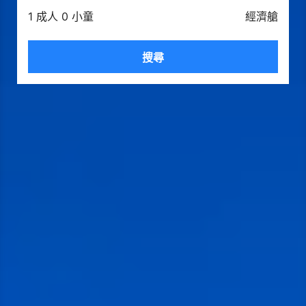
1 成人 0 小童
經濟艙
搜尋