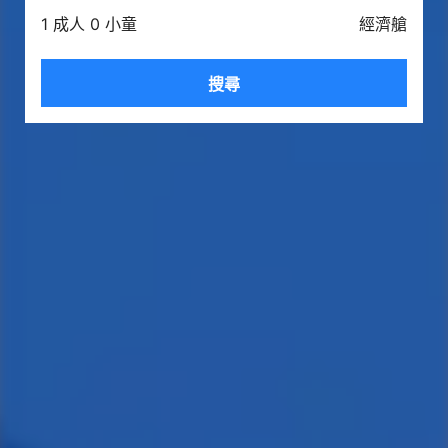
1 成人 0 小童
經濟艙
搜尋