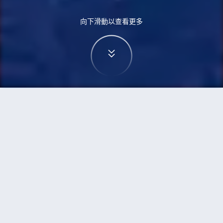
向下滑動以查看更多
首頁
機票
維也納到武漢的機票
搜尋由維也納飛往武漢的廉價航班
單程
來回
VIE
WUH
3h5min
13:00
14:00
直飛
檢查價格