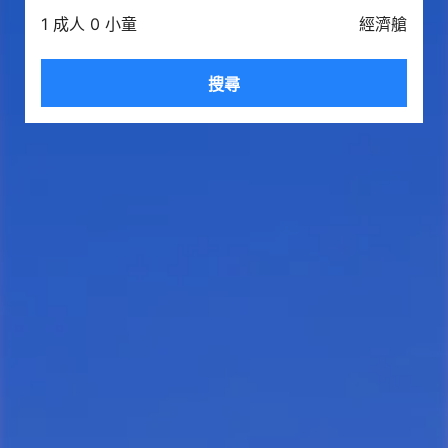
1 成人 0 小童
經濟艙
搜尋