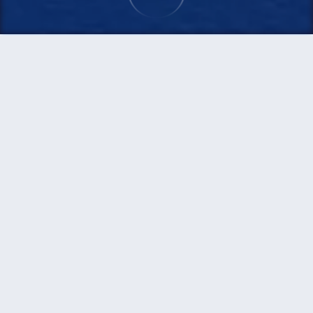
首頁
機票
飛波士頓機票
搜尋飛往波士頓的廉價航班，單程票價低至
HKD697
單程
來回
SFO
BOS
7h34min
HKD697
22:35
11:47
轉機
搜尋
三藩市 - 波士頓 | 08月25日 | 美國邊疆
航空