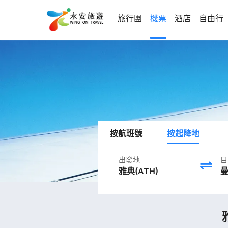
旅行團
機票
酒店
自由行
按航班號
按起降地
出發地
目