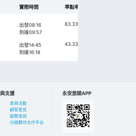
實際時間
準點率預測
航班動態
83.33%
出發08:16
到達
到達09:57
43.33%
出發14:45
到達
到達16:18
與支援
永安旅遊APP
會員活動
顧客意見
服務查詢
分銷夥伴合作平台