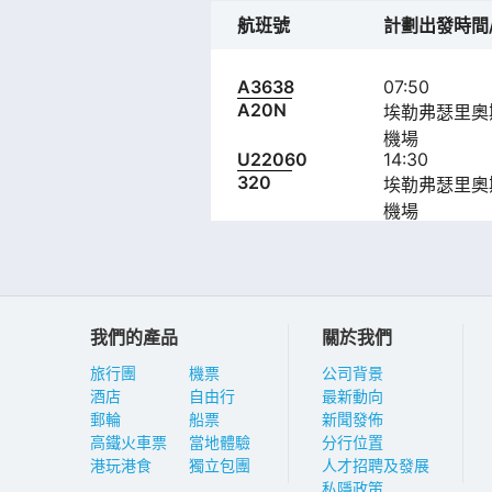
航班號
計劃出發時間
A3638
07:50
A20N
埃勒弗瑟里奧
機場
U22060
14:30
320
埃勒弗瑟里奧
機場
我們的產品
關於我們
旅行團
機票
公司背景
酒店
自由行
最新動向
郵輪
船票
新聞發佈
高鐵火車票
當地體驗
分行位置
港玩港食
獨立包團
人才招聘及發展
私隱政策