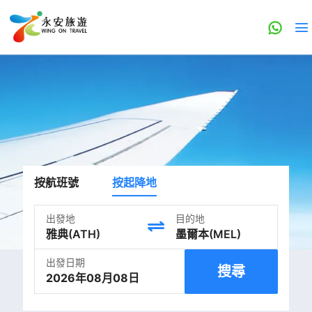
按航班號
按起降地
出發地
目的地
出發日期
搜尋
2026年08月08日