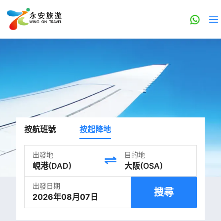
按航班號
按起降地
出發地
目的地
出發日期
搜尋
2026年08月07日