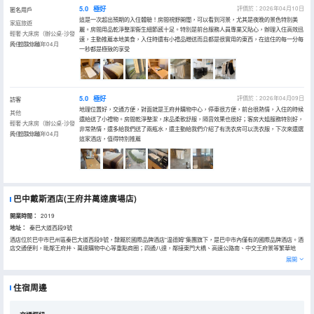
5.0
極好
評價於：2026年04月10日
匿名用戶
這是一次超出預期的入住體驗！房間視野開闊，可以看到河景，尤其是夜晚的景色特別美
家庭旅遊
麗。房間用品乾淨整潔衞生細節感十足。特別是前台服務人員專業又貼心，辦理入住高效迅
輕奢·大床房（辦公桌-沙發
速，主動推薦本地美食，入住時還有小禮品贈送而且都是很實用的東西，在這住的每一分每
椅-乾濕分離）
入住於2026年04月
一秒都是極致的享受
5.0
極好
評價於：2026年04月09日
訪客
地理位置好，交通方便，對面就是王府井購物中心，停車很方便，前台很熱情，入住的時候
其他
還給送了小禮物。房間乾淨整潔，床品柔軟舒服，隔音效果也很好；客房大姐服務特別好，
輕奢·大床房（辦公桌-沙發
非常熱情，還多給我們送了兩瓶水，還主動給我們介紹了有洗衣房可以洗衣服，下次來還選
椅-乾濕分離）
入住於2026年04月
這家酒店，值得特別推薦
巴中戴斯酒店(王府井萬達廣場店)
開業時間：
2019
地址：
秦巴大道西段9號
酒店位於巴中市巴州區秦巴大道西段9號，隸屬於國際品牌酒店“温德姆”集團旗下，是巴中市內僅有的國際品牌酒店。酒
店交通便利，毗鄰王府井、萬達購物中心等重點商圈；四通八達，鄰接東門大橋、高速公路南、中交王府景等繁華地
標，出行便捷，購物方便，娛樂齊全。 酒店按星級標準打造，提供住宿、餐飲、足浴、會議、棋牌等一體化服務，擁有
展開
專業化、高品質服務團隊100餘人，包含各類舒適客房，擁有免費停車場......可滿足吃、住、行、遊、娛等多元化需求。
1、食: 酒店餐廳位於酒店6—7樓，佔地1300㎡，能同時容納500人就餐，以川味中餐為主，菜品涵蓋精選熱菜、開胃
涼菜、中式套餐、特色小吃、養生湯品等，既能提供豐富的自助早餐、零點簡餐、咖啡品茗，也可承接親朋聚會、商務
住宿周邊
洽談、壽婚滿月等各類宴請，手藝精湛的廚師團隊帶您領略舌尖上的美味佳餚，滿足您的各類用餐需要。 2、住： 酒店
毗鄰巴河，擁有各類豪華/行政大床房、雙床房、機麻/江景套房、各類主題房，多種房型任您挑選。江景客房為您提供開
闊的視野，白日靜賞潺潺流水，夜晚俯瞰燈火輝煌；小區客房為您開闢一處獨守的靜謐，讓您安享內心的寧靜與安逸的