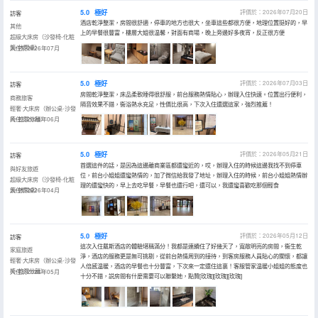
5.0
極好
評價於：2026年07月20日
訪客
酒店乾淨整潔，房間很舒適，停車的地方也很大，坐車這些都很方便，地理位置挺好的，早
其他
上的早餐很豐富，樓層大姐很温馨，對面有商場，晚上旁邊好多夜宵，反正很方便
超級大床房（沙發椅-化粧
鏡-休閑桌）
入住於2026年07月
5.0
極好
評價於：2026年07月03日
訪客
房間乾淨整潔，床品柔軟睡得很舒服，前台服務熱情貼心，辦理入住快速。位置出行便利，
商務旅客
隔音效果不錯，衞浴熱水充足，性價比很高，下次入住還選這家，強烈推薦！
輕奢·大床房（辦公桌-沙發
椅-乾濕分離）
入住於2026年06月
5.0
極好
評價於：2026年05月21日
訪客
首選這件的話，是因為這邊離商業區都還蠻近的，哎，辦理入住的時候這邊我找不到停車
與好友旅遊
位，前台小姐姐還蠻熱情的，加了微信給我發了地址，辦理入住的時候，前台小姐姐熱情辦
超級大床房（沙發椅-化粧
理的還蠻快的，早上去吃早餐，早餐也還行吧，還可以，我還蠻喜歡吃那個輕食
鏡-休閑桌）
入住於2026年04月
5.0
極好
評價於：2026年05月12日
訪客
這次入住戴斯酒店的體驗堪稱滿分！我都是連續住了好幾天了，寬敞明亮的房間，衞生乾
家庭旅遊
淨，酒店的服務更是無可挑剔，從前台熱情周到的接待，到客房服務人員貼心的關懷，都讓
輕奢·大床房（辦公桌-沙發
人倍感温暖，酒店的早餐也十分豐富，下次來一定還住這裏！客服管家温暖小姐姐的態度也
椅-乾濕分離）
入住於2026年05月
十分不錯，説房間有什麼需要可以聯繫她，點贊[玫瑰][玫瑰][玫瑰]