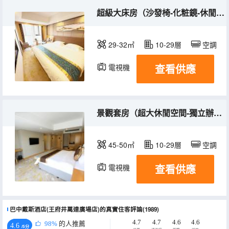
超級大床房（沙發椅-化粧鏡-休閒桌）
29-32㎡
10-29層
空調
查看供應
電視機
景觀套房（超大休閒空間-獨立辦公-茶具）
45-50㎡
10-29層
空調
查看供應
電視機
冰箱
巴中戴斯酒店(王府井萬達廣場店)的真實住客評論(1989)
4.7
4.7
4.6
4.6
98%
的人推薦
4.6
/5分