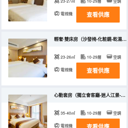
23-27㎡
10-29層
空調
查看供應
電視機
輕奢·雙床房（沙發椅-化粧鏡-乾濕分離）
23-26㎡
10-29層
空調
查看供應
電視機
心動套房（獨立會客廳-迷人江景-茶具）
35-40㎡
10-29層
空調
查看供應
電視機
冰箱