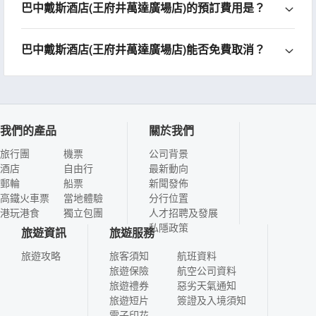
巴中戴斯酒店(王府井萬達廣場店)的預訂費用是？
巴中戴斯酒店(王府井萬達廣場店)能否免費取消？
我們的產品
關於我們
旅行團
機票
公司背景
酒店
自由行
最新動向
郵輪
船票
新聞發佈
高鐵火車票
當地體驗
分行位置
港玩港食
獨立包團
人才招聘及發展
私隱政策
旅遊資訊
旅遊服務
旅遊攻略
旅客須知
航班資料
旅遊保險
航空公司資料
旅遊禮券
惡劣天氣通知
旅遊短片
簽證及入境須知
電子印花