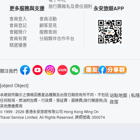
旅行團報名及責任細則
更多服務與支援
永安旅遊APP
會員登入
會員活動
會員登記
顧客意見
會籍簡介
服務查詢
會員有賞
分銷夥伴合作平台
精選優惠
關注我們
[object Object]
本網頁所顯示之價格因應產品種類及出發日期而有所不同，不包括
站點地圖
私隱
|
任何稅項、燃油附加費、行政費、簽証費、服務費(旅行團適用)及
政策
其他應繳費用
© 1999 - 2026 香港永安旅遊有限公司 Hong Kong Wing On
Travel Service Limited. All Rights Reserved. 牌照號碼: 350074