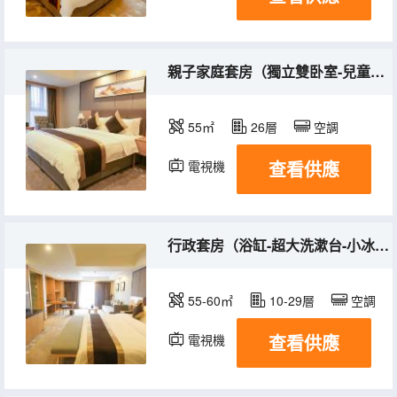
親子家庭套房（獨立雙卧室-兒童帳篷-小冰箱）
55㎡
26層
空調
查看供應
電視機
行政套房（浴缸-超大洗漱台-小冰箱）
55-60㎡
10-29層
空調
查看供應
電視機
冰箱