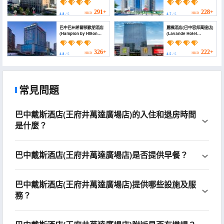
291+
228+
HKD
HKD
4.8
/ 5
4.7
/ 5
巴中巴州希爾頓歡朋酒店
麗楓酒店(巴中容邦萬達店)
(Hampton by Hilton
(Lavande Hotel
Bazhong Bazhou)
(Bazhong Rongbang
Wanda Plaza Store))
326+
222+
HKD
HKD
4.8
/ 5
4.5
/ 5
常見問題
巴中戴斯酒店(王府井萬達廣場店)的入住和退房時間
是什麼？
巴中戴斯酒店(王府井萬達廣場店)是否提供早餐？
巴中戴斯酒店(王府井萬達廣場店)提供哪些設施及服
務？