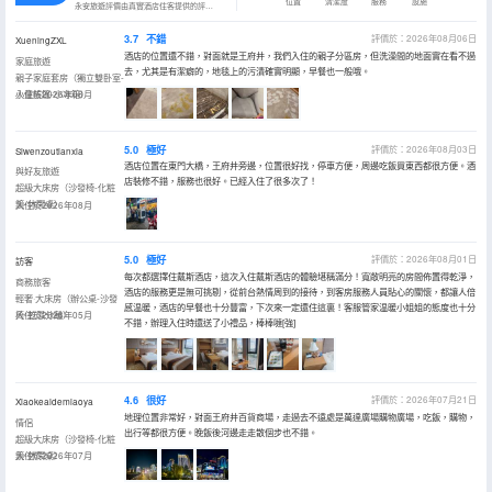
位置
清潔度
服務
設施
永安旅遊評價由真實酒店住客提供的評價。
3.7
不錯
評價於：2026年08月06日
XueningZXL
酒店的位置還不錯，對面就是王府井，我們入住的親子分區房，但洗澡間的地面實在看不過
家庭旅遊
去，尤其是有潔癖的，地毯上的污漬確實明顯，早餐也一般哦。
親子家庭套房（獨立雙卧室-
小童帳篷-小冰箱）
入住於2026年08月
5.0
極好
評價於：2026年08月03日
Siwenzoutianxia
酒店位置在東門大橋，王府井旁邊，位置很好找，停車方便，周邊吃飯買東西都很方便。酒
與好友旅遊
店裝修不錯，服務也很好。已經入住了很多次了！
超級大床房（沙發椅-化粧
鏡-休閑桌）
入住於2026年08月
5.0
極好
評價於：2026年08月01日
訪客
每次都選擇住戴斯酒店，這次入住戴斯酒店的體驗堪稱滿分！寬敞明亮的房間佈置得乾淨，
商務旅客
酒店的服務更是無可挑剔，從前台熱情周到的接待，到客房服務人員貼心的關懷，都讓人倍
輕奢·大床房（辦公桌-沙發
感温暖，酒店的早餐也十分豐富，下次來一定還住這裏！客服管家温暖小姐姐的態度也十分
椅-乾濕分離）
入住於2026年05月
不錯，辦理入住時還送了小禮品，棒棒噠[強]
4.6
很好
評價於：2026年07月21日
Xiaokeaidemiaoya
地理位置非常好，對面王府井百貨商場，走過去不遠處是萬達廣場購物廣場，吃飯，購物，
情侶
出行等都很方便。晚飯後河邊走走散個步也不錯。
超級大床房（沙發椅-化粧
鏡-休閑桌）
入住於2026年07月