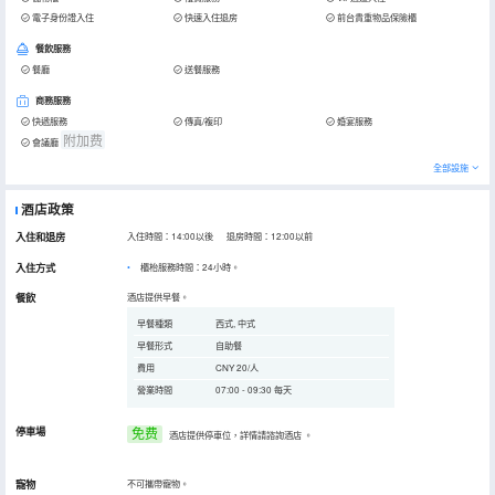
電子身份證入住
快速入住退房
前台貴重物品保險櫃
餐飲服務
餐廳
送餐服務
商務服務
快遞服務
傳真/複印
婚宴服務
附加费
會議廳
全部設施
酒店政策
入住和退房
入住時間：14:00以後 退房時間：12:00以前
入住方式
櫃枱服務時間：24小時。
餐飲
酒店提供早餐。
早餐種類
西式, 中式
早餐形式
自助餐
費用
CNY 20/人
營業時間
07:00 - 09:30 每天
停車場
免费
酒店提供停車位，詳情請諮詢酒店
。
寵物
不可攜帶寵物。