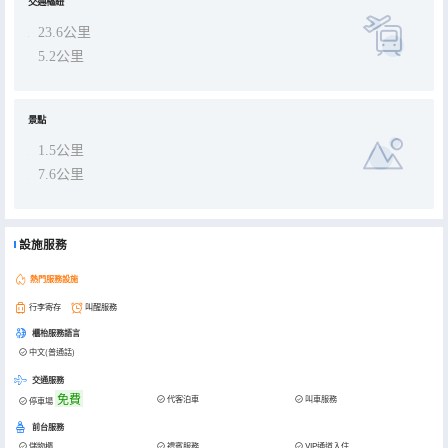
睡眠。 客房設計美觀舒適，房內配套設施完善，有線電視、無線WIFI、中央空調、保險箱、迷你吧、藍牙音箱、充電器
交通樞紐
等一應俱全，同時為您提供叫醒服務、送餐服務、送物服務等，熱情周到的服務團隊讓您的每一次入住，都有一種賓至
如歸的感覺。 3、行： 酒店地理位置優越，交通出行便利。距離巴中南高速收費站，車程5分鐘；距離巴中火車站車程
23.6公里
12分鐘；距離巴中恩陽機場車程35分鐘，門口即可打出租車，酒店左轉/右轉800米，均有公交車站台。 4、遊： ☆ 光
霧山：國家AAAA級景區，距離酒店車程2小時，被聯合國教科文組織執行局第204全會批准成為我國第三十六個世界地
5.2公里
質公園，春觀杜鵑，秋賞紅葉，冬嬉冰雪，有詩云：“光霧看山，九寨看水，山水不全看，不算到四川”。 ☆ 諾水河：國
家AAAA級景區，距酒店車程2小時，境內秀水中流，奇泉遍地，險峯兀立，尤以中峯洞，是國內旅遊開發大溶洞，有“天
下NO.1洞”美譽。 ☆恩陽古鎮：國家AAAA級景區，距酒店車程30分鐘，作為歷史文化名鎮，歷經1500年歲月變遷，較
為完好的保存了明清古建築500餘棟，古街巷17條，堪稱川東北民居藝術精品。南龕石窟：距酒店車程10分鐘，始創於
隋，盛於唐，不斷增鐫，形成了規模宏大的石窟羣，是古代勞動人民巧奪天工的藝術精品，是巴中古文化的歷史見證巴
景點
中南龕摩崖造像。 ☆將帥碑林：距酒店車程10分鐘，紀念和緬懷中國工農紅軍第四方面軍將士的豐功偉績。 5、娛/
購： 戴斯富橋足浴，位於酒店8樓，集足浴、推拿、泰式、精油開背於一體，以一流的服務、一流的環境、一流的設施
引領先進，兼顧傳統的養生足浴文化，倡導綠色健康生活理念， 為您營造出温馨、舒適、尊貴的享受空間，是您休閒、
1.5公里
養生、商務洽談的理想選擇。 酒店棋牌休閒中心，位於酒店9樓，均設獨立包間，三五朋友放鬆休閒娛樂…… 同時，酒
店緊鄰王府井、萬達兩大購物中心，一站購娛，快捷無限，全方位滿足您的各種休閒娛樂需求。
7.6公里
設施服務
熱門服務設施
行李寄存
叫醒服務
櫃枱服務語言
中文(普通話)
交通服務
免費
代客泊車
叫車服務
停車場
前台服務
儲物櫃
禮賓服務
VIP通道入住