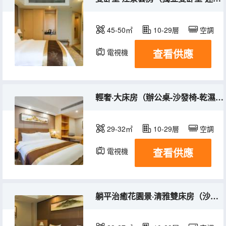
45-50㎡
10-29層
空調
查看供應
電視機
冰箱
輕奢·大床房（辦公桌-沙發椅-乾濕分離）
29-32㎡
10-29層
空調
查看供應
電視機
躺平治癒花園景·清雅雙床房（沙發椅+minibar）