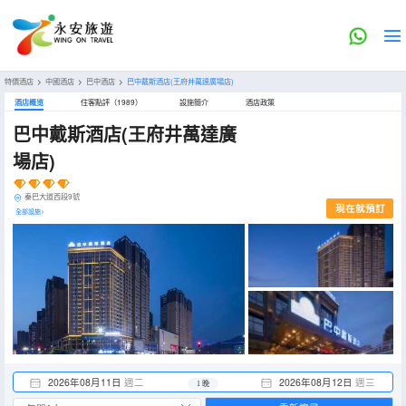
特價酒店
>
中國酒店
>
巴中酒店
>
巴中戴斯酒店(王府井萬達廣場店)
酒店概览
住客點評（1989）
設施簡介
酒店政策
巴中戴斯酒店(王府井萬達廣
場店)
秦巴大道西段9號
現在就預訂
全部設施>
2026年08月11日
週二
2026年08月12日
週三
1 晚