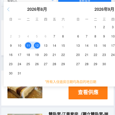
重新搜尋
2026年8月
2026年9月
尊享·機麻觀景套房
日
一
二
三
四
五
六
日
一
二
三
四
1
1
2
3
45㎡
8-29層
空調
2
3
4
5
6
7
8
6
7
8
9
10
查看供應
電視機
9
10
11
12
13
14
15
13
14
15
16
17
16
17
18
19
20
21
22
20
21
22
23
24
商務·大床房（一室一廳-獨立辦公桌-江景）
23
24
25
26
27
28
29
27
28
29
30
30
31
40㎡
空調
*所有入住退房日期均為目的地日期
查看供應
雙卧室·江景套房（獨立雙卧室-迷人江景-辦公桌）