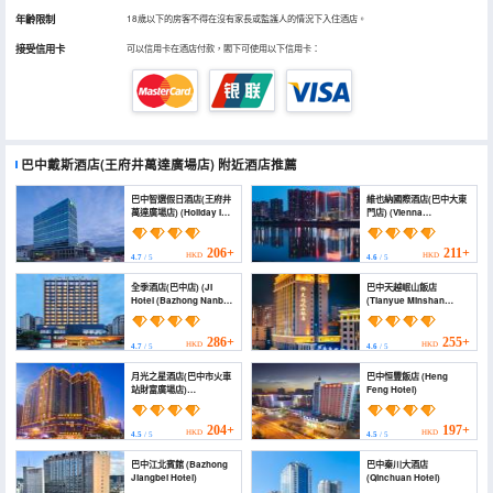
年齡限制
18歲以下的房客不得在沒有家長或監護人的情況下入住酒店。
接受信用卡
可以信用卡在酒店付款，閣下可使用以下信用卡：
巴中戴斯酒店(王府井萬達廣場店)
附近酒店推薦
巴中智選假日酒店(王府井
維也納國際酒店(巴中大東
萬達廣場店) (Holiday Inn
門店) (Vienna
Express BAZHONG
International Hotel
CENTER by IHG)
(Bazhong Dadongmen))
206+
211+
HKD
HKD
4.7
/ 5
4.6
/ 5
全季酒店(巴中店) (JI
巴中天越岷山飯店
Hotel (Bazhong Nanba
(Tianyue Minshan
Branch))
Hotel)
286+
255+
HKD
HKD
4.7
/ 5
4.6
/ 5
月光之星酒店(巴中市火車
巴中恒豐飯店 (Heng
站財富廣場店)
Feng Hotel)
(Moonlight Star Hotel)
204+
197+
HKD
HKD
4.5
/ 5
4.5
/ 5
巴中江北賓館 (Bazhong
巴中秦川大酒店
Jiangbei Hotel)
(Qinchuan Hotel)