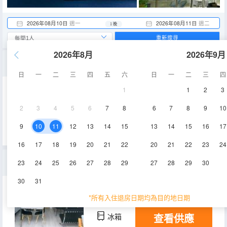
2026年08月10日
週一
2026年08月11日
週二
1 晚
重新搜尋
2026年8月
2026年9月
一卧室海景公寓（424）
日
一
二
三
四
五
六
日
一
二
三
四
1
1
2
3
30㎡
空調
淋浴
2
3
4
5
6
7
8
6
7
8
9
10
查看供應
冰箱
9
10
11
12
13
14
15
13
14
15
16
17
16
17
18
19
20
21
22
20
21
22
23
24
帶海景的一卧室公寓（515）
23
24
25
26
27
28
29
27
28
29
30
30
31
30㎡
空調
淋浴
*所有入住退房日期均為目的地日期
查看供應
冰箱