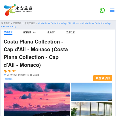
特價酒店
>
法國酒店
>
卡普代酒店
>
Costa Plana Collection - Cap d'Ail - Monaco
(Costa Plana Collection - Cap
d'Ail - Monaco)
酒店概览
住客點評（0）
設施簡介
酒店政策
Costa Plana Collection -
Cap d'Ail - Monaco
(Costa
Plana Collection - Cap
d'Ail - Monaco)
33 Avenue du Général de Gaulle
現在就預訂
全部設施>