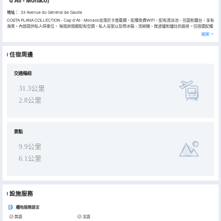
d'Ail - Monaco)
地址：
33 Avenue du Général de Gaulle
COSTA PLANA COLLECTION - Cap d'Ail - Monaco坐落於卡普戴爾，配備免費WiFi，配有游泳池、花園和露台，享有
海景。內部提供私人停車位。 每間房間都配有空調、私人浴室以及帶冰箱、洗碗機、微波爐和爐灶的廚房。住宿還配備
吐司機以及咖啡機和電熱水壺。 這家公寓提供兒童遊樂場。 COSTA PLANA COLLECTION - Cap d'Ail - Monaco距離
展開
馬拉海灘（Mala Beach）有1.8公里，距離協商聯盟方特維雷有4.8公里。
住宿周邊
交通樞紐
31.3公里
2.8公里
景點
9.9公里
6.1公里
設施服務
櫃枱服務語言
英語
法語