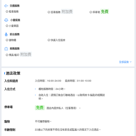
交通服務
附加费
免費
租車服務
班車服務
停車場
小童設施
小童樂園
前台服務
儲物櫃
快速入住退房
商務服務
附加费
傳真/複印
全部設施
酒店政策
入住和退房
入住時間：16:00-24:00 退房時間：01:00-10:00
入住方式
櫃枱服務時間：24小時。
自助入住：請預訂後自行聯絡酒店，以取得房卡/鑰匙的相關說
明。
停車場
免费
酒店內提供私人（住客專用）
。
寵物
不可攜帶寵物。
年齡限制
22歲以下的房客不得在沒有家長或監護人的情況下入住酒店。