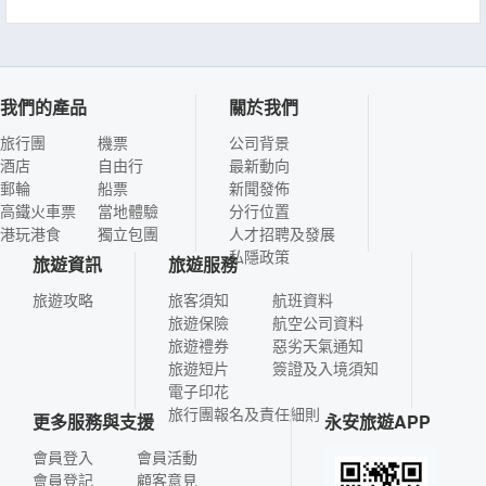
我們的產品
關於我們
旅行團
機票
公司背景
酒店
自由行
最新動向
郵輪
船票
新聞發佈
高鐵火車票
當地體驗
分行位置
港玩港食
獨立包團
人才招聘及發展
私隱政策
旅遊資訊
旅遊服務
旅遊攻略
旅客須知
航班資料
旅遊保險
航空公司資料
旅遊禮券
惡劣天氣通知
旅遊短片
簽證及入境須知
電子印花
旅行團報名及責任細則
更多服務與支援
永安旅遊APP
會員登入
會員活動
會員登記
顧客意見