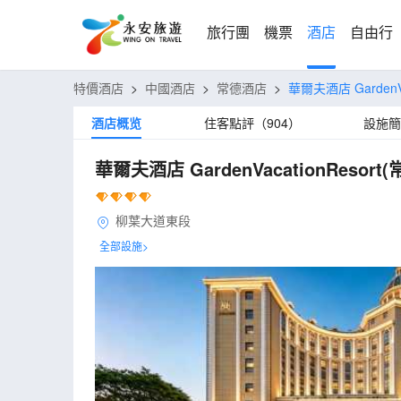
旅行團
機票
酒店
自由行
特價酒店
>
中國酒店
>
常德酒店
>
華爾夫酒店 Garden
酒店概览
住客點評（904）
設施簡
華爾夫酒店 GardenVacationRes
柳葉大道東段
全部設施>