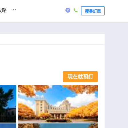
...
攻略
搜尋訂單
現在就預訂