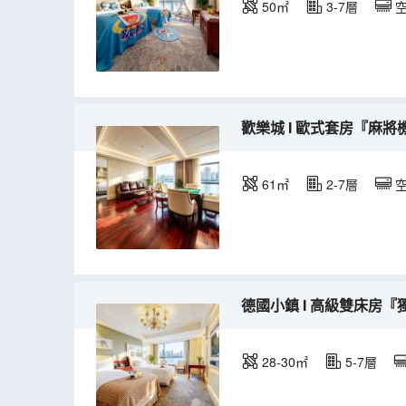
50㎡
3-7層
歡樂城 I 歐式套房『麻將
61㎡
2-7層
德國小鎮 I 高級雙床房『
28-30㎡
5-7層