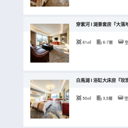
穿紫河 I 湖景套房『大落
61㎡
6-7層
白馬湖 I 浴缸大床房『玫
50㎡
3,5層