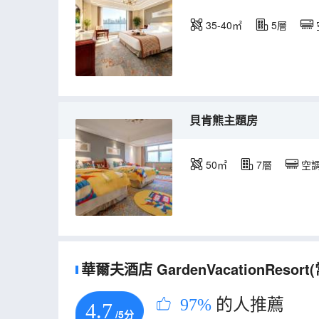
35-40㎡
5層
貝肯熊主題房
50㎡
7層
空
華爾夫酒店 GardenVacationRe
97%
的人推薦
4.7
/5分