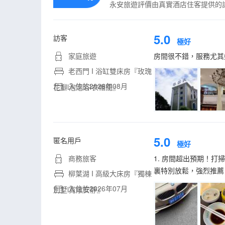
永安旅遊評價由真實酒店住客提供的
5.0
訪客
極好
家庭旅遊
房間很不錯，服務尤其
老西門 I 浴缸雙床房『玫瑰
入住於2026年08月
花瓣l泡泡浴l衣帽間』
5.0
匿名用戶
極好
商務旅客
1. 房間超出預期！
裏特別放鬆，強烈推薦
柳葉湖 I 高級大床房『獨棟
入住於2026年07月
別墅l寬敞安靜』