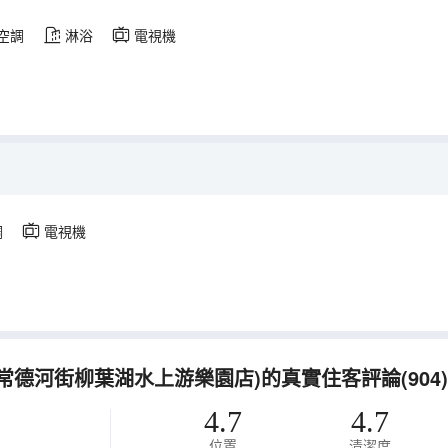
空調
淋浴
電視機
調
電視機
sort(常德河街柳葉湖水上游樂園店)的真實住客評論(904)
4.7
4.7
位置
清潔度