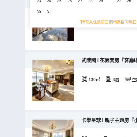
老西門 I 浴缸雙床房『玫
23
24
25
26
27
28
29
27
28
30
31
45-50㎡
2-7層
*所有入住退房日期均為目的地日
武陵閣 I 花園套房『客廳
130㎡
3層
空
卡樂星球 I 親子主題房『