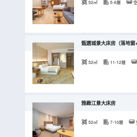
52㎡
5-6層
甄選城景大床房（落地窗
52㎡
11-12層
雅緻江景大床房
52㎡
7-10層