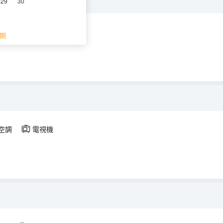
空氣淨化器）
29
30
空調
電視機
期
空調
電視機