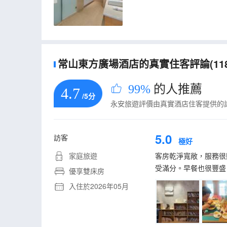
常山東方廣場酒店的真實住客評論(118
99%
的人推薦
4.7
/5分
永安旅遊評價由真實酒店住客提供的
5.0
訪客
極好
家庭旅遊
客房乾淨寬敞，服務很
受滿分。早餐也很豐盛
優享雙床房
入住於2026年05月