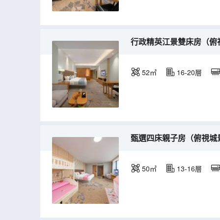
行政精英江景雙床房（俯
52㎡
16-20層
甄選四床親子房（俯視城
50㎡
13-16層