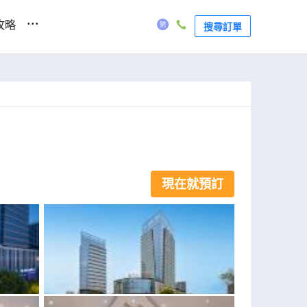
...
攻略
搜尋訂單
現在就預訂