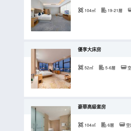
104㎡
19-21層
優享大床房
52㎡
5-6層
豪華高級套房
104㎡
6層
空