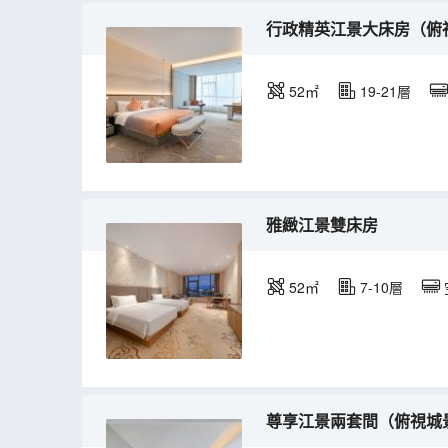
行政精英江景大床房（俯
52㎡
19-21層
雅緻江景雙床房
52㎡
7-10層
尊享江景兩套間（俯視城