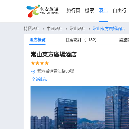
旅行團
機票
酒店
自由行
特價酒店
>
中國酒店
>
常山酒店
>
常山東方廣場酒店
酒店概览
住客點評（1182）
設施
常山東方廣場酒店
紫港街道春江路38號
全部設施>