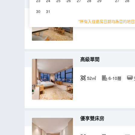
甄選江景大床房（江景+
23
24
25
26
27
28
29
27
28
30
31
52㎡
11-12層
*所有入住退房日期均為目的地日
高級單間
52㎡
6-10層
優享雙床房