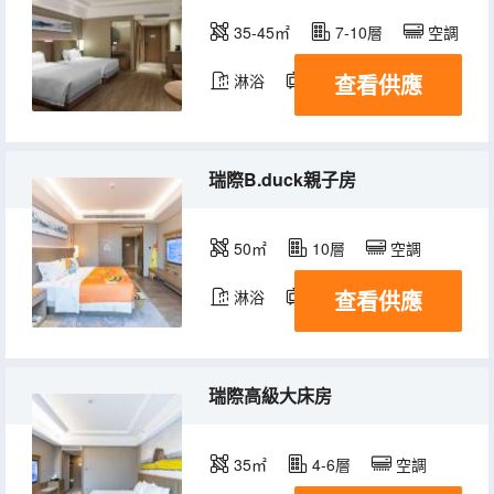
35-45㎡
7-10層
空調
查看供應
淋浴
電視機
瑞際B.duck親子房
50㎡
10層
空調
查看供應
淋浴
電視機
瑞際高級大床房
35㎡
4-6層
空調