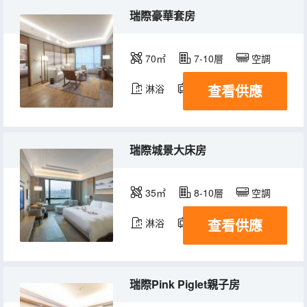
瑞際豪華套房
70㎡
7-10層
空調
查看供應
淋浴
電視機
瑞際城景大床房
35㎡
8-10層
空調
查看供應
淋浴
電視機
瑞際Pink Piglet親子房