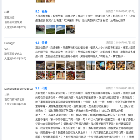
5.0
極好
評價於：2026年07月05日
訪客
入住感都很好，乾淨整潔，服務及時，大副小王很好，地理位置方便，超出預想了！下次來
家庭旅遊
還住這裏 設施齊全 衞生：乾淨整潔 環境：出行美食都很方便 服務：及時貼心熱情
瑞際豪華雙床房
入住於2026年07月
4.8
很好
評價於：2026年06月22日
Huangjin
酒店位置好，交通便利，周邊購物和吃也很方便，很多大大小小的超市和飯店，幾家大型酒
情侶
店也隔不遠，酒店房間大，乾淨衞生，整體設施都比較好，枕頭和被子舒服，早餐款式多味
瑞際高級雙床房
道不錯，五星級酒店性價比還是不錯的，房間裝修時間久了有點舊了，其它都好。
入住於2026年06月
3.2
不錯
評價於：2026年05月28日
Daxiongmaoduntudouzi
先説優點：果盤水果很好吃，小吃也非常好，客房大姐服務非常很好，很熱情，還提供落地
其他
的晾衣架根洗衣液。 停車位很充實，地上地下都能停車。 沐浴乳味道很喜歡。 需改進的：
瑞際商務特價套房
地下車庫兩部電梯單沒標註電梯通往哪裡，一個寫1-4層，一個1-12層，完全不知道酒店大
入住於2026年05月
堂是哪裡。 房間衞生間衹有浴缸，沒有淋浴間，洗澡進浴缸裏淋浴…………（上世紀才這
樣搞的！） 浴缸裏雖然鋪了防滑墊，但進去差點一個劈叉！ 這就是5星酒店的套
房？？？？ 非常不滿意的地方：你一個5星酒店，套房裡連個冰箱都沒有？ 前台也一個個
愛答不理的，客人不問不答話？問一句説一句？所以人見到客人跟看空氣一樣？完了還在大
堂裏勾肩搭背嘻嘻哈哈？ 最離譜的是早餐的廚師，我説要半碗麪不要湯，你沒聽清沒關
係，我過會來取的時候，你直接來句：要什麼？ 煮好後就放哪裡，跟個女員工哪裡嘻嘻哈
哈，問那邊吃什麼？我還給自己從你大鍋上拿！！！ 完了那個女員工也不帶口罩，這鍋裏
看看，那個鍋裏看看？？？ 你們服務能打兩星，完全是客房服務大姐的功勞！！！！ 我都