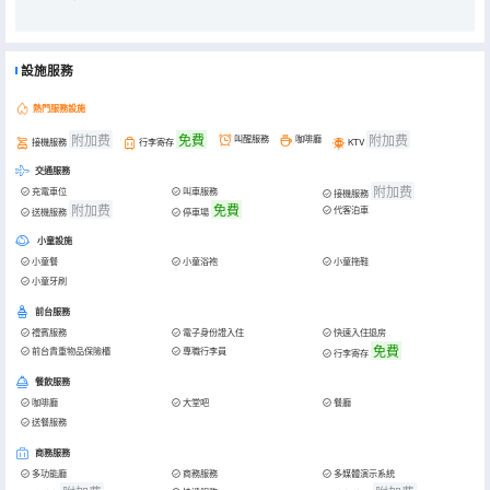
設施服務
熱門服務設施
附加费
免費
附加费
叫醒服務
咖啡廳
接機服務
行李寄存
KTV
交通服務
附加费
充電車位
叫車服務
接機服務
附加费
免費
代客泊車
送機服務
停車場
小童設施
小童餐
小童浴袍
小童拖鞋
小童牙刷
前台服務
禮賓服務
電子身份證入住
快速入住退房
免費
前台貴重物品保險櫃
專職行李員
行李寄存
餐飲服務
咖啡廳
大堂吧
餐廳
送餐服務
商務服務
多功能廳
商務服務
多媒體演示系統