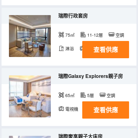
瑞際行政套房
75㎡
11-12層
空調
查看供應
淋浴
電視機
瑞際Galaxy Explorers親子房
65㎡
5層
空調
查看供應
電視機
瑞際奢享親子大床房