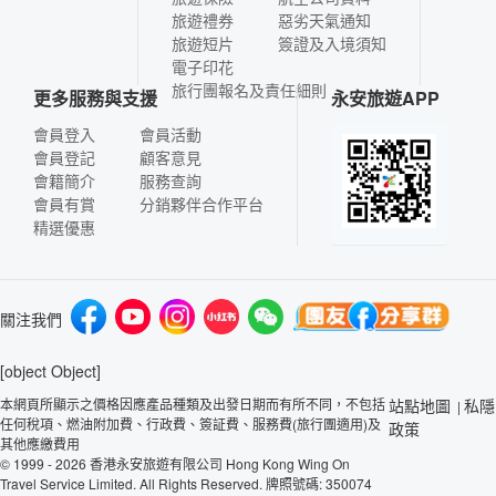
旅遊禮券
惡劣天氣通知
旅遊短片
簽證及入境須知
電子印花
旅行團報名及責任細則
更多服務與支援
永安旅遊APP
會員登入
會員活動
會員登記
顧客意見
會籍簡介
服務查詢
會員有賞
分銷夥伴合作平台
精選優惠
關注我們
[object Object]
本網頁所顯示之價格因應產品種類及出發日期而有所不同，不包括
站點地圖
私隱
|
任何稅項、燃油附加費、行政費、簽証費、服務費(旅行團適用)及
政策
其他應繳費用
© 1999 - 2026 香港永安旅遊有限公司 Hong Kong Wing On
Travel Service Limited. All Rights Reserved. 牌照號碼: 350074