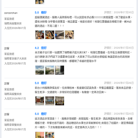
5.0
極好
評價於：2026年07月30日
corcorchan
超級寶藏酒店，服務人員熱情有禮，可以説是有求必應👍🏻👍🏻👍🏻房間寬闊，除了歡迎水果，
家庭旅遊
還有冰粉哦 😘早餐也很驚喜，樣品豐富，味道也很好！地理位置優越去哪都方便，郴州必
瑞際高級雙床房
選的酒店，不用二選！！！
入住於2026年07月
4.2
很好
評價於：2026年07月30日
訪客
本次親子出行第一站選擇了瑞際親子超大床2米7， 地理位置優越，在市區五嶺廣場附近，
家庭旅遊
出行便捷 孩子們説下次還要來住這家，大家來了可以找前台鄧姐姐 無論是前台的高效辦
瑞際奢享親子大床房
理，還是客房服務的及時響應，都體現了卓越的管理水平
入住於2026年07月
5.0
極好
評價於：2026年07月26日
訪客
前台小何服務熱情友好，住房陳柏林，態度親切認真負責，早餐品種豐富，客房床品舒適，
家庭旅遊
衞生乾淨，交通便利，非常好的住宿體驗，有機會一定再次回來～
瑞際高級雙床房
入住於2026年07月
5.0
極好
評價於：2026年07月20日
訪客
這次酒店非常滿意！！ - 服務非常細節 - 房間寬鬆，衞生乾淨 - 酒店周圍有很多美食，去哪
家庭旅遊
裡都方便 - 早餐也很不錯的 - 酒店贈送的水果也非常新鮮好吃 房間忘了拍圖片，跟宣傳冊圖
瑞際豪華雙床房
片一樣的。 下次有機會來郴州的話，肯定會再次入住的！！！
入住於2026年07月