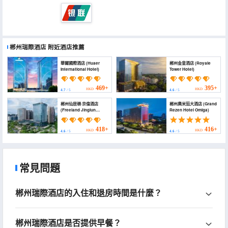
郴州瑞際酒店
附近酒店推薦
華爾國際酒店 (Huaer
郴州金皇酒店 (Royale
International Hotel)
Tower Hotel)
469+
395+
HKD
HKD
4.7
/ 5
4.6
/ 5
郴州仙居嶺·京倫酒店
郴州奧米茄大酒店 (Grand
(Freeland Jinglun
Rezen Hotel Omiga)
Hotel)
418+
416+
HKD
HKD
4.6
/ 5
4.6
/ 5
常見問題
郴州瑞際酒店的入住和退房時間是什麼？
郴州瑞際酒店是否提供早餐？