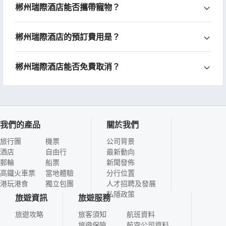
郴州瑞際酒店能否攜帶寵物？
郴州瑞際酒店的預訂費用是？
郴州瑞際酒店能否免費取消？
我們的產品
關於我們
旅行團
機票
公司背景
酒店
自由行
最新動向
郵輪
船票
新聞發佈
高鐵火車票
當地體驗
分行位置
港玩港食
獨立包團
人才招聘及發展
私隱政策
旅遊資訊
旅遊服務
旅遊攻略
旅客須知
航班資料
旅遊保險
航空公司資料