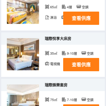
65㎡
4層
空調
查看供應
淋浴
電視機
瑞際悅享大床房
35㎡
9-10層
空調
查看供應
電視機
瑞際娛樂套房
75㎡
7-10層
空調