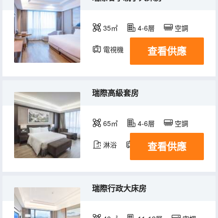
35㎡
4-6層
空調
查看供應
電視機
瑞際高級套房
65㎡
4-6層
空調
查看供應
淋浴
電視機
瑞際行政大床房