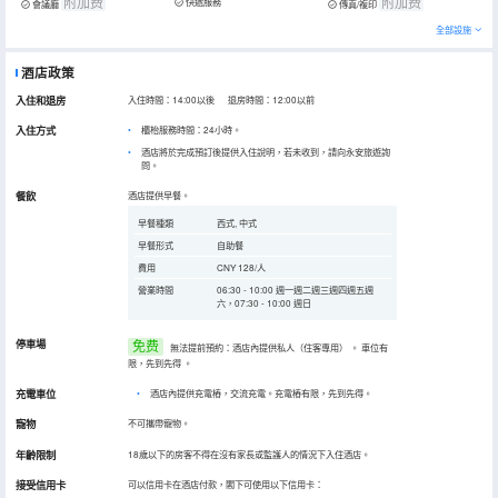
附加费
附加费
快遞服務
會議廳
傳真/複印
全部設施
酒店政策
入住和退房
入住時間：14:00以後 退房時間：12:00以前
入住方式
櫃枱服務時間：24小時。
酒店將於完成預訂後提供入住說明，若未收到，請向永安旅遊詢
問。
餐飲
酒店提供早餐。
早餐種類
西式, 中式
早餐形式
自助餐
費用
CNY 128/人
營業時間
06:30 - 10:00 週一週二週三週四週五週
六，07:30 - 10:00 週日
停車場
免费
無法提前預約：酒店內提供私人（住客專用）
。
車位有
限，先到先得
。
充電車位
•
酒店內提供充電樁，交流充電。充電樁有限，先到先得。
寵物
不可攜帶寵物。
年齡限制
18歲以下的房客不得在沒有家長或監護人的情況下入住酒店。
接受信用卡
可以信用卡在酒店付款，閣下可使用以下信用卡：