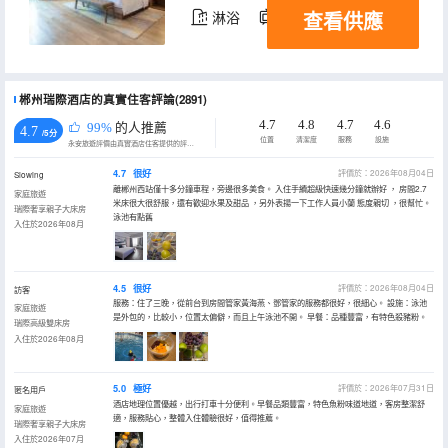
查看供應
淋浴
電視機
郴州瑞際酒店的真實住客評論(2891)
4.7
4.8
4.7
4.6
99%
的人推薦
4.7
/5分
位置
清潔度
服務
設施
永安旅遊評價由真實酒店住客提供的評價。
4.7
很好
評價於：2026年08月04日
Siowing
離郴州西站僅十多分鐘車程，旁邊很多美食。 入住手續超級快速幾分鐘就辦好 ， 房間2.7
家庭旅遊
米床很大很舒服，還有歡迎水果及甜品 ，另外表揚一下工作人員小蘭 態度親切 ，很幫忙。
瑞際奢享親子大床房
泳池有點舊
入住於2026年08月
4.5
很好
評價於：2026年08月04日
訪客
服務：住了三晚，從前台到房間管家黃海燕、鄧管家的服務都很好，很細心。 設施：泳池
家庭旅遊
是外包的，比較小，位置太偏僻，而且上午泳池不開。 早餐：品種豐富，有特色殺豬粉。
瑞際高級雙床房
入住於2026年08月
5.0
極好
評價於：2026年07月31日
匿名用戶
酒店地理位置優越，出行打車十分便利。早餐品類豐富，特色魚粉味道地道，客房整潔舒
家庭旅遊
適，服務貼心，整體入住體驗很好，值得推薦。
瑞際奢享親子大床房
入住於2026年07月