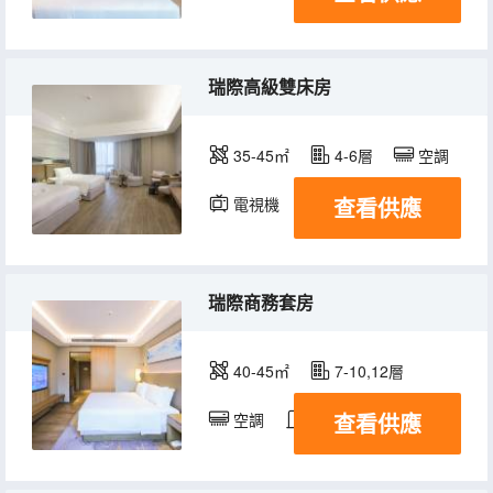
瑞際高級雙床房
35-45㎡
4-6層
空調
查看供應
電視機
瑞際商務套房
40-45㎡
7-10,12層
查看供應
空調
淋浴
電視機