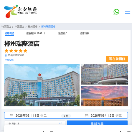
特價酒店
>
中國酒店
>
郴州酒店
>
郴州瑞際酒店
酒店概览
住客點評（2891）
設施簡介
酒店政策
郴州瑞際酒店
南嶺大道958號
現在就預訂
全部設施>
2026年08月11日
週二
2026年08月12日
週三
1 晚
重新搜尋