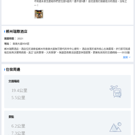
不知道永安怎麼給你們定位是5星的！還不是5鑽！ 這也是我打過最低分的酒店，沒有之
一！
郴州瑞際酒店
開業時間：
2021
地址：
南嶺大道958號
郴州瑞際酒店，酒店位於湖南省郴州市南嶺大道無可替代的市中心便利。 酒店坐落於城市核心五嶺廣場，步行即可抵達
裕后街與沃爾瑪商圈，真正“出則繁華，入則寧靜”。無論是商務洽談還是休閒遊覽，更擁有高效的交通網絡——30分鐘
直達北湖機場，20分鐘快至郴州西高鐵站與火車站，讓您的每一段行程都從容不迫。全能的空間滿足所有想象。 瑞際以
展開
4.5萬平方米的空間容納了旅途的每一種可能。寬敞明亮的智能客房是您舒適的歸處；可容納600人的豪華宴會廳及多個
會議室，是成功會議與浪漫婚禮的保障；而室內恒温泳池、健身中心、KTV等一流康樂設施，則讓商務與休閒完美平
衡。從高速WiFi到專業會議支持，從貼心客房服務到豐富的娛樂體驗，我們提供的是經過認證的、可預期的卓越體驗。
住宿周邊
選擇郴州瑞際，即是選擇一種高效、舒心且充滿格調的旅居方式。無論是重要的商務活動、温馨的家庭假期，還是浪漫
的婚禮慶典，這裏都是您智慧的選擇。
交通樞紐
19.4公里
5.5公里
景點
6.2公里
7.3公里