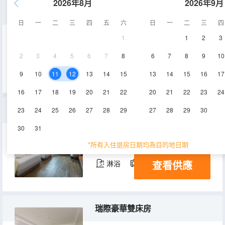
2026年8月
2026年9月
瑞際豪華大床房
日
一
二
三
四
五
六
日
一
二
三
四
1
1
2
3
35㎡
8-10層
空調
2
3
4
5
6
7
8
6
7
8
9
10
查看供應
淋浴
電視機
9
10
11
12
13
14
15
13
14
15
16
17
16
17
18
19
20
21
22
20
21
22
23
24
瑞際城景雙床房
23
24
25
26
27
28
29
27
28
29
30
30
31
35㎡
9-10層
空調
*所有入住退房日期均為目的地日期
查看供應
淋浴
電視機
瑞際豪華雙床房