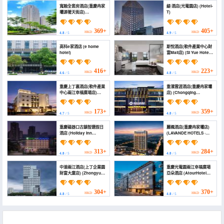
寬融全套房酒店(重慶冉家
緹·酒店(光電園店) (Hotel-
壩源著天街店)
T)
(Kuanrong All Suite
Hotel (Chongqing
Jiangbei Yuanzhu))
369+
405+
HKD
HKD
4.8
/ 5
4.9
/ 5
高科e家酒店 (e home
斯悅酒店(軟件產業中心財
hotel)
富Mall店) (Si Yue Hotel
(Software Industry
Center Wealth Mall
Branch))
416+
223+
HKD
HKD
4.6
/ 5
4.8
/ 5
重慶上丁裏酒店(軟件產業
重濱雲涯酒店(重慶冉家壩
中心兩江幸福廣場店)
店) (Chongqing
(Chongqing Shangdingli
Chongbin Yunya Hotel)
Hotel (Chongqing
Liangjiang Xingfu
173+
359+
HKD
HKD
4.7
/ 5
4.8
/ 5
Square))
重慶磁器口古鎮智選假日
麗楓酒店(重慶冉家壩店)
酒店 (Holiday Inn
(LAVANDE HOTELS ·
Express CHONGQING
RANJIABA,
CIQIKOU ANCIENT
CHONGQING)
TOWN by IHG)
313+
284+
HKD
HKD
4.8
/ 5
4.8
/ 5
中渝兩江酒店(上丁企業園
重慶光電園兩江幸福廣場
財富大廈店) (Zhongyu
亞朵酒店 (AtourHotel
Liangjiang Hotel)
Chongqing optical
Valley park liangjiang
Xingfu Square)
304+
370+
HKD
HKD
4.8
/ 5
4.8
/ 5