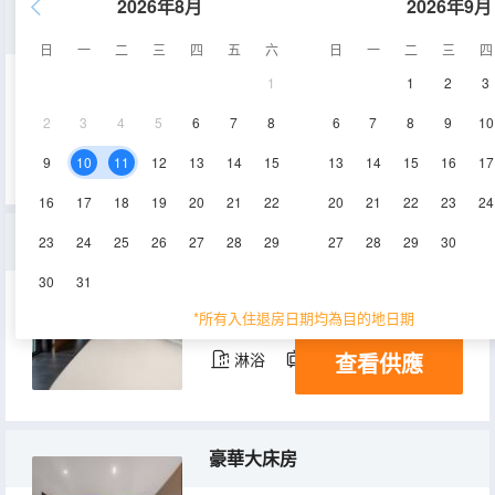
2026年8月
2026年9月
豪華江景大床房
日
一
二
三
四
五
六
日
一
二
三
四
1
1
2
3
50-60㎡
3層
空調
2
3
4
5
6
7
8
6
7
8
9
10
查看供應
淋浴
電視機
冰箱
9
10
11
12
13
14
15
13
14
15
16
17
16
17
18
19
20
21
22
20
21
22
23
24
江景雙床房
23
24
25
26
27
28
29
27
28
29
30
30
31
35㎡
3層
空調
*所有入住退房日期均為目的地日期
查看供應
淋浴
電視機
冰箱
豪華大床房