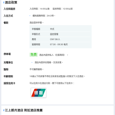
酒店政策
入住和退房
入住時間：14:00以後 退房時間：12:00以前
入住方式
櫃枱服務時間：24小時。
餐飲
酒店提供早餐。
早餐種類
中式
早餐形式
固定套餐
費用
CNY 38/人
營業時間
07:30 - 09:30 每天
停車場
免费
酒店內提供私人（住客專用）
。
充電車位
•
酒店內提供充電樁，交流充電。
寵物
不可攜帶寵物。
年齡限制
18歲以下的房客不得在沒有家長或監護人的情況下入住酒店。
接受信用卡
可以信用卡在酒店付款，閣下可使用以下信用卡：
江上朗月酒店
附近酒店推薦