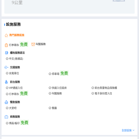
9公里
設施服務
熱門服務設施
免費
叫醒服務
行李寄存
櫃枱服務語言
中文(普通話)
交通服務
免費
充電車位
停車場
前台服務
VIP通道入住
快速入住退房
前台貴重物品保險櫃
免費
叫醒服務
電子身份證入住
行李寄存
餐飲服務
大堂吧
餐廳
商務服務
免費
傳真/複印
全部設施