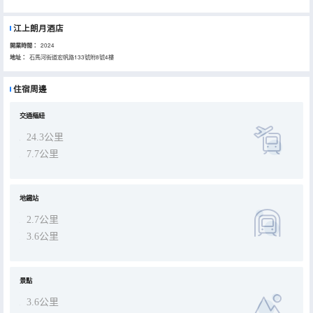
江上朗月酒店
開業時間：
2024
地址：
石馬河街道宏帆路133號附8號4樓
住宿周邊
交通樞紐
24.3公里
7.7公里
地鐵站
2.7公里
3.6公里
景點
3.6公里