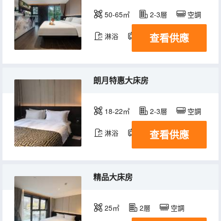
50-65㎡
2-3層
空調
查看供應
淋浴
電視機
冰箱
朗月特惠大床房
18-22㎡
2-3層
空調
查看供應
淋浴
電視機
精品大床房
25㎡
2層
空調