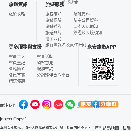
私隱政策
旅遊資訊
旅遊服務
旅遊攻略
旅客須知
航班資料
旅遊保險
航空公司資料
旅遊禮券
惡劣天氣通知
旅遊短片
簽證及入境須知
電子印花
旅行團報名及責任細則
更多服務與支援
永安旅遊APP
會員登入
會員活動
會員登記
顧客意見
會籍簡介
服務查詢
會員有賞
分銷夥伴合作平台
精選優惠
關注我們
[object Object]
本網頁所顯示之價格因應產品種類及出發日期而有所不同，不包括
站點地圖
私隱
|