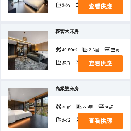
查看供應
淋浴
電視機
冰箱
輕奢大床房
40-50㎡
2-3層
空調
查看供應
淋浴
電視機
冰箱
高級雙床房
30㎡
2-3層
空調
查看供應
淋浴
電視機
冰箱