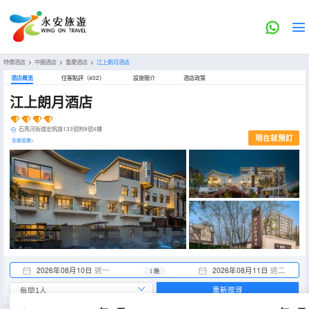
特價酒店
>
中國酒店
>
重慶酒店
>
江上朗月酒店
酒店概览
住客點評（402）
設施簡介
酒店政策
江上朗月酒店
石馬河街道宏帆路133號附8號4樓
現在就預訂
全部設施>
2026年08月10日
週一
2026年08月11日
週二
1 晚
重新搜尋