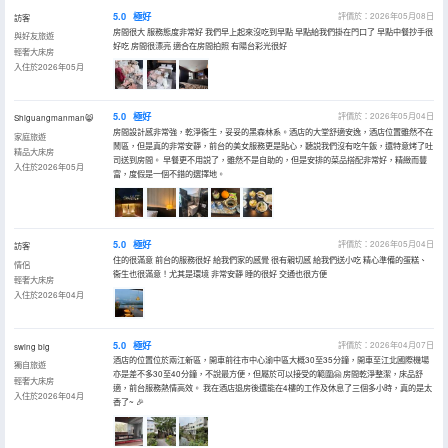
5.0
極好
評價於：2026年05月08日
訪客
房間很大 服務態度非常好 我們早上起來沒吃到早點 早點給我們掛在門口了 早點中餐抄手很
與好友旅遊
好吃 房間很漂亮 適合在房間拍照 有陽台彩光很好
輕奢大床房
入住於2026年05月
5.0
極好
評價於：2026年05月04日
Shiguangmanman😸
房間設計感非常強，乾淨衞生，妥妥的黑森林系。酒店的大堂舒適安逸，酒店位置雖然不在
家庭旅遊
鬧區，但是真的非常安靜，前台的美女服務更是貼心，聽説我們沒有吃午飯，還特意烤了吐
精品大床房
司送到房間。 早餐更不用説了，雖然不是自助的，但是安排的菜品搭配非常好，精緻而豐
入住於2026年05月
富，度假是一個不錯的選擇地。
5.0
極好
評價於：2026年05月04日
訪客
住的很滿意 前台的服務很好 給我們家的感覺 很有親切感 給我們送小吃 精心準備的蛋糕、
情侶
衞生也很滿意！尤其是環境 非常安靜 睡的很好 交通也很方便
輕奢大床房
入住於2026年04月
5.0
極好
評價於：2026年04月07日
swing big
酒店的位置位於兩江新區，開車前往市中心渝中區大概30至35分鐘，開車至江北國際機場
獨自旅遊
亦是差不多30至40分鐘，不說最方便，但屬於可以接受的範圍🤗 房間乾淨整潔，床品舒
輕奢大床房
適，前台服務熱情高效。 我在酒店退房後還能在4樓的工作及休息了三個多小時，真的是太
入住於2026年04月
香了~ 🎉