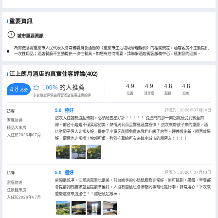
重要資訊
城市重要資訊
為貫徹落實重慶市人民代表大會常務委員會通過的《重慶市生活垃圾管理條例》的相關規定，酒店客房不主動提供
一次性用品；酒店餐廳不主動提供一次性餐具。如您有任何需要，請聯繫酒店賓客服務中心，感謝您的理解。
江上朗月酒店的真實住客評論(402)
4.9
4.9
4.8
4.8
100%
的人推薦
4.8
/5分
位置
清潔度
服務
設施
永安旅遊評價由真實酒店住客提供的評價。
5.0
極好
評價於：2026年07月24日
訪客
這次入住體驗遠超預期，必須給五星好評！！！！！ 從進門的那一刻起就感受到賓至如
家庭旅遊
歸。前台小姐姐不僅笑容甜美，熱情周到而且響應速度極快！ 這次來帶孩子來的重慶，酒
精品大床房
店對親子客人非常友好，提供了小童牙刷還免費為我們升級了房型。硬件設施新，隔音效果
入住於2026年07月
好，環境也非常棒！物超所值，強烈推薦給所有來這座城市的朋密友！！！！
5.0
極好
評價於：2026年07月13日
訪客
房間很乾凈，江景房風景也很美。前台姓李的小姐姐服務非常好，無可挑剔。果盤，早餐都
家庭旅遊
會提前詢問要求並且提前準備好。人沒有當值也會聯繫同事幫忙搬行李，非常用心！下次來
江景雙床房
重慶還會來這邊住！！體驗感超級棒。
入住於2026年07月