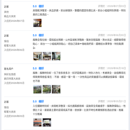
5.0
極好
評價於：2026年07月03日
訪客
房間乾淨整潔，床品舒適，前台辦理快，整體的還是性價比高。前台小姐姐特別熱情，特別
其他
美的江南酒店。
精品大床房
入住於2026年07月
5.0
極好
評價於：2026年06月30日
訪客
服務全程在線，環境超出預期，公共區域乾淨雅緻，客房空間寬敞，熱水充足，細節做得很
情侶
貼心， 前台一一小姐姐周到貼心，把自己雨傘☂️借給我們用，還贈送水果零食，特別點贊
輕奢大床房
👍
入住於2026年06月
5.0
極好
評價於：2026年06月18日
匿名用戶
服務：服務特別好，住了很多很多次，好評是應該的，特別人性化，考慮周全，這個費用花
與好友旅遊
得我覺得很值 衞生：不錯，都是一客一用，一次性用品的質量還可以偶爾談個事情，環境
朗月特惠大床房
也不錯
入住於2026年05月
5.0
極好
評價於：2026年05月21日
訪客
入住體驗特別好，房間乾淨整潔，採光通風都很棒，設施齊全用着順手，服務熱情貼心，性
情侶
價比十足。最最最主要的是環境真不錯，很安靜。比我平時住希爾頓那些酒店舒服，推薦
輕奢大床房
十分推薦
入住於2026年05月