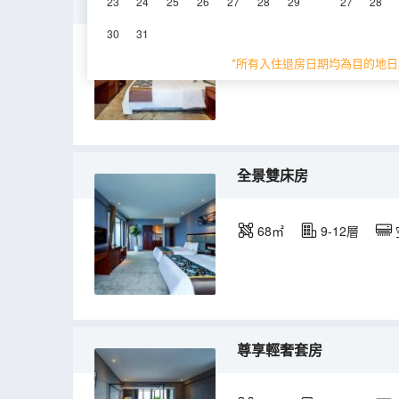
精選特惠大床房
23
24
25
26
27
28
29
27
28
30
31
38㎡
9-12層
*所有入住退房日期均為目的地日
全景雙床房
68㎡
9-12層
尊享輕奢套房