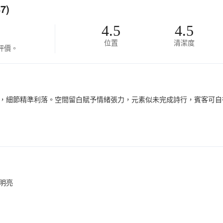
7)
4.5
4.5
位置
清潔度
評價。
，細節精準利落。空間留白賦予情緒張力，元素似未完成詩行，賓客可自
明亮