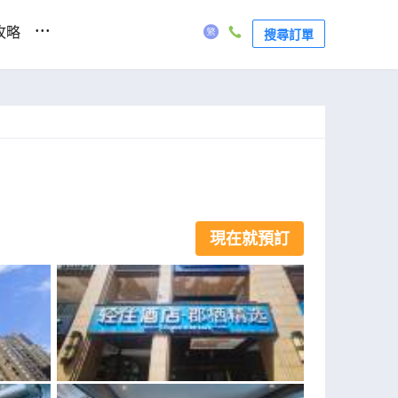
...
攻略
搜尋訂單
現在就預訂