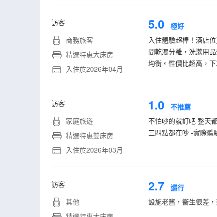
5.0
訪客
極好
商務旅客
入住體驗超棒！酒店位
間乾濕分離，洗漱用品
精選特惠大床房
均衡。性價比超高，下
入住於2026年04月
1.0
訪客
不推薦
家庭旅遊
不怕吵的就訂吧 整天都
三四點都在吵 -實際體
精選特惠雙床房
入住於2026年03月
2.7
訪客
還行
其他
設施老舊，衞生很差，
精選特惠大床房