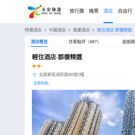
旅行團
機票
酒店
自由行
特價酒店
>
中國酒店
>
重慶酒店
>
輕住酒店·郡棲精選
酒店概览
住客點評（487）
設施簡
輕住酒店·郡棲精選
北部新區湖彩路88號2幢
全部設施>