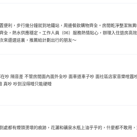
置便利，步行幾分鐘就到地鐵站，周邊餐飲購物齊全。房間乾淨整潔無異
齊全，熱水供應穩定。工作人員（06）服務熱情貼心，辦理入住退房高
次來還選這裏，推薦給計劃出行的朋友～
在吵 隔音差 不管房間面內面外全吵 面車道車子吵 面社區店家音樂喧囂
驗 真吵 吵到沒得睡只能硬睡
到處都有煙頭燙壞的痕跡，花灑和礦泉水瓶上油乎乎的，什麼都不敢用，