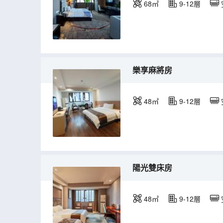
68㎡
9-12層
樂享麻將房
48㎡
9-12層
陽光雙床房
48㎡
9-12層