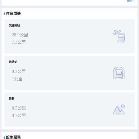
展開
酒店周邊環境優雅，空氣清新，綠化豐富至開窗可見綠，出門可踏青，素有天然氧吧酒店之稱
住宿周邊
酒店緊鄰輕軌1號線和歇台子公交車站，城市輕軌的便利讓你輕鬆穿插在重慶各大著名景點（如：解放碑，洪崖洞、磁
交通樞紐
器口、大禮堂等）。
28.9公里
7.3公里
酒店為多風格豪華主題酒店，總面積達6000平方米，有9種新穎獨特客房，房間温馨舒適，設施齊備，方便起居。
這裏還配置獨具匠心的純東南亞豪華風格咖啡廳及多風格豪華棋牌室，讓尊貴的你在繁華大都市身處異國情懷，感受到
地鐵站
別樣的入住體驗。
0.2公里
1公里
景點
8.5公里
8.7公里
設施服務