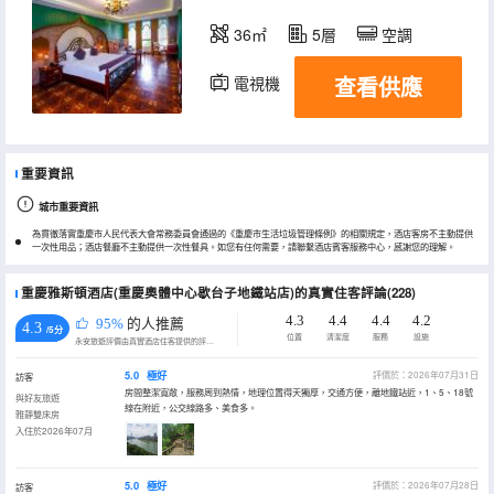
36㎡
5層
空調
查看供應
電視機
重要資訊
城市重要資訊
為貫徹落實重慶市人民代表大會常務委員會通過的《重慶市生活垃圾管理條例》的相關規定，酒店客房不主動提供
一次性用品；酒店餐廳不主動提供一次性餐具。如您有任何需要，請聯繫酒店賓客服務中心，感謝您的理解。
重慶雅斯頓酒店(重慶奧體中心歇台子地鐵站店)的真實住客評論(228)
4.3
4.4
4.4
4.2
95%
的人推薦
4.3
/5分
位置
清潔度
服務
設施
永安旅遊評價由真實酒店住客提供的評價。
5.0
極好
評價於：2026年07月31日
訪客
房間整潔寬敞，服務周到熱情，地理位置得天獨厚，交通方便，離地鐵站近，1、5、18號
與好友旅遊
線在附近，公交線路多、美食多。
雅靜雙床房
入住於2026年07月
5.0
極好
評價於：2026年07月28日
訪客