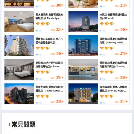
Times Tianjie Yuzhou
Station))
Road))
308+
216+
HKD
HKD
4.8
/ 5
4.6
/ 5
瀾水沄酒店(重慶石橋鋪地
IU酒店(重慶石橋鋪地鐵站
鐵站店) (LAN shuiyu
店) (IUhotel)
hotel(Chongqing
Shiqiaopu subway
station store))
224+
148+
HKD
HKD
4.8
/ 5
4.7
/ 5
重慶南方花園酒店(南方花
漢庭酒店(重慶石橋鋪地鐵
園市級特色夜市店)
站店) (Hanting Hotel
(South Garden Hotel)
(Chongqing Shiqiaopu
Subway Station
Branch))
148+
270+
HKD
HKD
4.6
/ 5
4.8
/ 5
斯悅酒店(大坪時代天街石
雲庭酒店(重慶石橋鋪地鐵
油路地鐵站店) (Siyue
站星匯天街店) (Yunting
Hotel (Shiyoulu Subway
Hotel (Shiqiaopu
Station Branch, Shidai
Subway Station))
Tianjie, Daping))
254+
236+
HKD
HKD
4.8
/ 5
4.7
/ 5
葱嶺大酒店(重慶陳家坪地
維也納酒店(重慶石橋鋪地
鐵站店 ) (PAMIRS HOTEL
鐵站店) (Vienna Hotel
(Chongqing
(Chongqing Shiqiaopu
Chenjiaping Subway
Metro Station))
Station))
238+
214+
HKD
HKD
4.5
/ 5
4.8
/ 5
常見問題