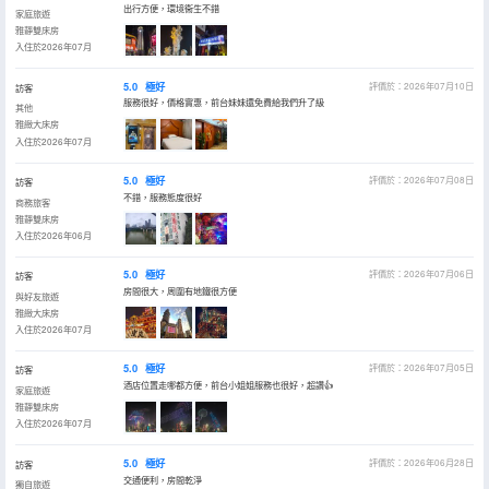
出行方便，環境衞生不錯
家庭旅遊
雅靜雙床房
入住於2026年07月
5.0
極好
評價於：2026年07月10日
訪客
服務很好，價格實惠，前台妹妹還免費給我們升了級
其他
雅緻大床房
入住於2026年07月
5.0
極好
評價於：2026年07月08日
訪客
不錯，服務態度很好
商務旅客
雅靜雙床房
入住於2026年06月
5.0
極好
評價於：2026年07月06日
訪客
房間很大，周圍有地鐵很方便
與好友旅遊
雅緻大床房
入住於2026年07月
5.0
極好
評價於：2026年07月05日
訪客
酒店位置走哪都方便，前台小姐姐服務也很好，超讚👍
家庭旅遊
雅靜雙床房
入住於2026年07月
5.0
極好
評價於：2026年06月28日
訪客
交通便利，房間乾淨
獨自旅遊