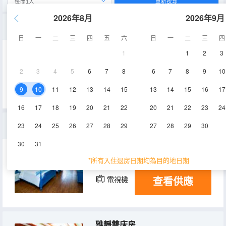
重新搜尋
2026年8月
2026年9月
精品雙床房
日
一
二
三
四
五
六
日
一
二
三
四
1
1
2
3
28㎡
4-6層
空調
2
3
4
5
6
7
8
6
7
8
9
10
查看供應
電視機
9
10
11
12
13
14
15
13
14
15
16
17
16
17
18
19
20
21
22
20
21
22
23
24
豪華雙床房
23
24
25
26
27
28
29
27
28
29
30
30
31
36㎡
4-6層
空調
*所有入住退房日期均為目的地日期
查看供應
電視機
雅靜雙床房