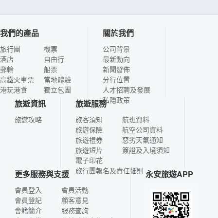
我們的產品
關於我們
旅行團
機票
公司背景
酒店
自由行
最新動向
郵輪
船票
新聞發佈
高鐵火車票
當地體驗
分行位置
港玩港食
獨立包團
人才招聘及發展
私隱政策
旅遊資訊
旅遊服務
旅遊攻略
旅客須知
航班資料
旅遊保險
航空公司資料
旅遊禮券
惡劣天氣通知
旅遊短片
簽證及入境須知
電子印花
旅行團報名及責任細則
更多服務與支援
永安旅遊APP
會員登入
會員活動
會員登記
顧客意見
會籍簡介
服務查詢