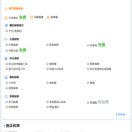
熱門服務設施
免費
叫醒服務
咖啡廳
行李寄存
櫃枱服務語言
中文(普通話)
交通服務
免費
叫車服務
租車服務
停車場
免費
代客泊車
前台服務
前台提供翻譯工具
儲物櫃
禮賓服務
電子身份證入住
快速入住退房
前台貴重物品保險櫃
餐飲服務
小吃吧
咖啡廳
餐廳
送餐服務
商務服務
附加费
多功能廳
多媒體演示系統
會議廳
快遞服務
傳真/複印
全部設施
酒店政策