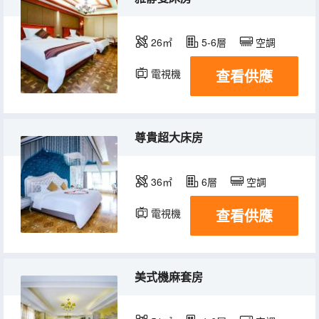
26㎡
5-6層
空調
查看供應
電視機
尊貴超大床房
36㎡
6層
空調
查看供應
電視機
美式機麻套房