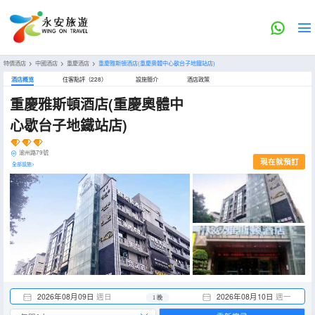
特價酒店
>
中國酒店
>
重慶酒店
>
重慶雅斯頓酒店(重慶奧體中心歇台子地鐵站店)
酒店概览
住客點評（228）
設施簡介
酒店政策
重慶雅斯頓酒店(重慶奧體中
心歇台子地鐵站店)
渝州路79號
現在就預訂
全部設施>
2026年08月09日
週日
2026年08月10日
週一
1 晚