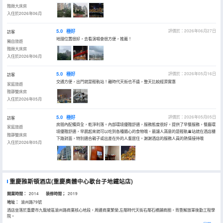
雅緻大床房
入住於2026年06月
5.0
極好
評價於：2026年06月27日
訪客
地理位置很好，去看演唱會很方便，推薦！
獨自旅遊
雅緻大床房
入住於2026年06月
5.0
極好
評價於：2026年05月16日
訪客
交通方便，出門就是輕軌站！離時代天街也不遠，整天比較經濟實惠
家庭旅遊
雅靜雙床房
入住於2026年05月
5.0
極好
評價於：2026年05月05日
訪客
房間內配備齊全，乾淨利落。內部環境優雅舒適，服務態度很好。提供了早餐服務，餐廳環
家庭旅遊
境優雅舒適，早晨起來就可以吃到各種隨心的食物哦。最讓人滿意的是輕軌🚈站就在酒店樓
雅靜雙床房
下路對面，特別適合親子或出差在外的人羣居住。謝謝酒店的服務人員的熱情接待哦
入住於2026年05月
重慶雅斯頓酒店(重慶奧體中心歇台子地鐵站店)
開業時間：
2014
装修時間；
2019
地址：
渝州路79號
酒店坐落於重慶市九龍坡區渝州路商業核心地段，周邊商業繁榮,左鄰時代天街右鄰石橋鋪商圈，背靠解放軍後勤工程學
院。