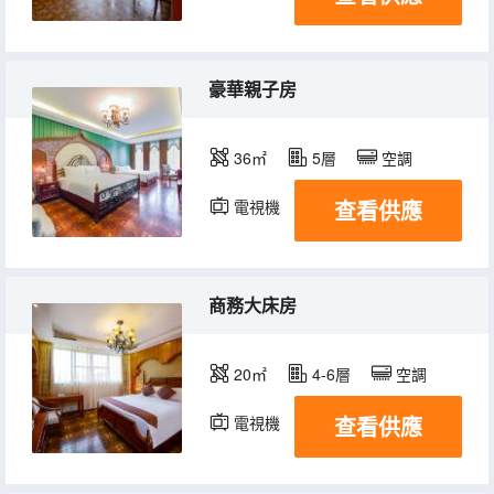
豪華親子房
36㎡
5層
空調
查看供應
電視機
商務大床房
20㎡
4-6層
空調
查看供應
電視機