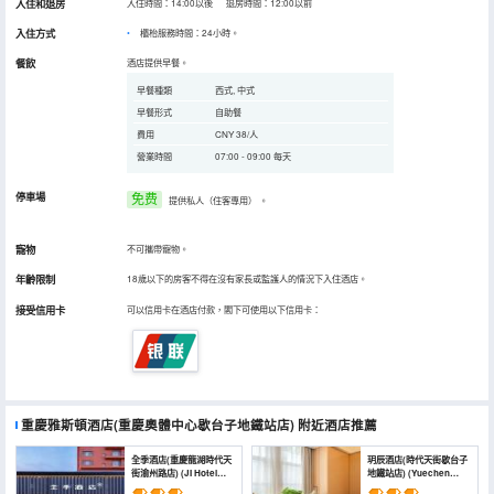
入住和退房
入住時間：14:00以後 退房時間：12:00以前
入住方式
櫃枱服務時間：24小時。
餐飲
酒店提供早餐。
早餐種類
西式, 中式
早餐形式
自助餐
費用
CNY 38/人
營業時間
07:00 - 09:00 每天
停車場
免费
提供私人（住客專用）
。
寵物
不可攜帶寵物。
年齡限制
18歲以下的房客不得在沒有家長或監護人的情況下入住酒店。
接受信用卡
可以信用卡在酒店付款，閣下可使用以下信用卡：
重慶雅斯頓酒店(重慶奧體中心歇台子地鐵站店)
附近酒店推薦
全季酒店(重慶龍湖時代天
玥辰酒店(時代天街歇台子
街渝州路店) (JI Hotel
地鐵站店) (Yuechen
(Chongqing Longhu
Hotel (Xietaizi Subway