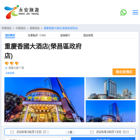
特價酒店
>
中國酒店
>
重慶酒店
>
重慶香國大酒店(榮昌區政府店)
酒店概览
住客點評（128）
設施簡介
酒店政策
重慶香國大酒店(榮昌區政府
店)
昌龍大道17號
現在就預訂
全部設施>
2026年08月12日
週三
2026年08月13日
週四
1 晚