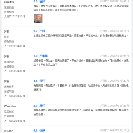
5.0
極好
評價於：2025年10月07日
casadiya
可以，早餐也挺豐富的，周邊環境也可以，吃的地方很多，晚上也比較安靜。衹是等電梯要
家庭旅遊
等很久有點不方便，離夏布小鎮也比較近。
普通標間
入住於2025年10月
3.7
不錯
評價於：2025年09月14日
訪客
本身這酒店是舊的但地理位置還不錯，停車方便。早餐就一般，前台接待要加強服務態度。
情侶
行政單間
入住於2025年09月
1.0
不推薦
評價於：2025年09月01日
訪客
設備老舊，衞生差，夏天空調壞了，不允許退房，直接説當天沒辦法修，可以送風扇，送風
商務旅客
扇？！不會有第二次了
普通標間
入住於2025年08月
4.5
很好
評價於：2025年07月27日
訪客
有點陳舊，衞生還好，早餐很棒，前台服務很温暖，地處城中心，周邊餐飲很方便，購物也
商務旅客
很便利！
普通單間
入住於2025年07月
5.0
極好
評價於：2025年06月29日
KCoastline
還是不錯的。雖然酒店建成的年代比較久遠了，稍顯老舊，但是服務還是很好的。畢竟是大
家庭旅遊
酒店出生。
普通標間
入住於2025年06月
4.6
很好
評價於：2025年05月19日
匿名用戶