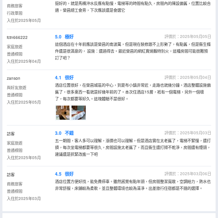
挺好的，就是馬桶沖水反應有點慢，電梯等的時間有點久，房間內的陳設偏舊，位置比較合
商務旅客
適，榮昌總工會旁，下次應該還是會選它
行政單間
入住於2025年05月
5.0
極好
評價於：2025年05月05日
fctn666222
這個酒店在十年前應該是榮昌的南波萬，但是現在裝修跟不上形勢了，有點舊，但是衞生條
家庭旅遊
件還是很滿意的， 設施：還過得去。最近榮昌的網紅賣燒鵝特別火，這種房間可能很難預
普通標間
訂了吧？
入住於2025年04月
4.1
很好
評價於：2025年05月04日
zanson
酒店位置很好，在榮昌城區的中心，到夏布小鎮非常近，走路也就幾分鐘。酒店整體設施偏
與好友旅遊
舊了，很多東西一看就是好幾年前的了。本次住酒店15層，衹有一個電梯，另外一個壞
普通標間
了，每次都要等好久。這塊體驗不是很好。
入住於2025年05月
3.0
不錯
評價於：2025年05月03日
訪客
五一期間，客人多可以理解，漲價也可以理解，但是酒店實在太老舊了，電梯不緊慢，還打
家庭旅遊
擠，每次坐電梯都要等很久，房間設施太老舊了，而且衞生還打掃不乾淨，房間還有煙頭，
普通標間
建議還是抓緊改進一下吧
入住於2025年05月
4.5
很好
評價於：2025年03月06日
訪客
酒店位置方便好找，能免費停車。雖然感覺有點年頭，但房間整潔寬敞，空調給力，熱水也
商務旅客
非常舒服，床鋪較為柔軟，並且整體環境也較為清凈。出差旅行住宿都是不錯的選擇。
普通標間
入住於2025年03月