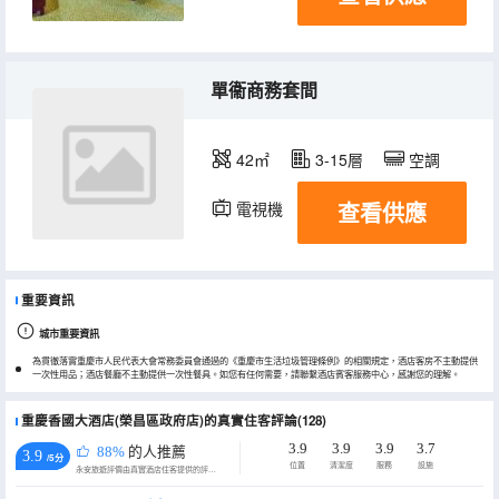
單衞商務套間
42㎡
3-15層
空調
查看供應
電視機
重要資訊
城市重要資訊
為貫徹落實重慶市人民代表大會常務委員會通過的《重慶市生活垃圾管理條例》的相關規定，酒店客房不主動提供
一次性用品；酒店餐廳不主動提供一次性餐具。如您有任何需要，請聯繫酒店賓客服務中心，感謝您的理解。
重慶香國大酒店(榮昌區政府店)的真實住客評論(128)
3.9
3.9
3.9
3.7
88%
的人推薦
3.9
/5分
位置
清潔度
服務
設施
永安旅遊評價由真實酒店住客提供的評價。