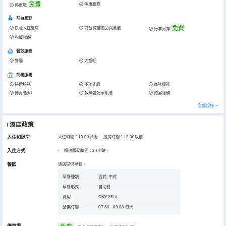
免費
叫車服務
停車場
前台服務
免費
快速入住退房
前台貴重物品保險櫃
行李寄存
叫醒服務
餐飲服務
餐廳
大堂吧
商務服務
快遞服務
多功能廳
商務服務
傳真/複印
多媒體演示系統
婚宴服務
全部設施
酒店政策
入住和退房
入住時間：10:00以後 退房時間：12:00以前
入住方式
櫃枱服務時間：24小時。
餐飲
酒店提供早餐。
早餐種類
西式, 中式
早餐形式
自助餐
費用
CNY 25/人
營業時間
07:30 - 09:00 每天
停車場