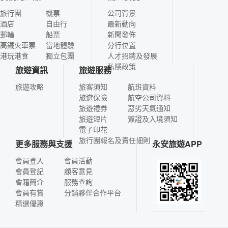
旅行團
機票
公司背景
酒店
自由行
最新動向
郵輪
船票
新聞發佈
高鐵火車票
當地體驗
分行位置
港玩港食
獨立包團
人才招聘及發展
私隱政策
旅遊資訊
旅遊服務
旅遊攻略
旅客須知
航班資料
旅遊保險
航空公司資料
旅遊禮券
惡劣天氣通知
旅遊短片
簽證及入境須知
電子印花
旅行團報名及責任細則
更多服務與支援
永安旅遊APP
會員登入
會員活動
會員登記
顧客意見
會籍簡介
服務查詢
會員有賞
分銷夥伴合作平台
精選優惠