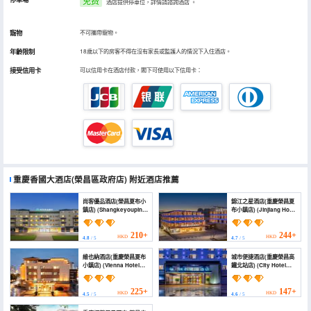
免费
酒店提供停車位，詳情請諮詢酒店
。
寵物
不可攜帶寵物。
年齡限制
18歲以下的房客不得在沒有家長或監護人的情況下入住酒店。
接受信用卡
可以信用卡在酒店付款，閣下可使用以下信用卡：
重慶香國大酒店(榮昌區政府店)
附近酒店推薦
尚客優品酒店(榮昌夏布小
錦江之星酒店(重慶榮昌夏
鎮店) (Shangkeyoupin
布小鎮店) (Jinjiang Hotel
Hotel (Rongchang
(Chongqing Rongchang
Xiabu Town))
Xiabu Town))
210+
244+
HKD
HKD
4.8
/ 5
4.7
/ 5
維也納酒店(重慶榮昌夏布
城市便捷酒店(重慶榮昌高
小鎮店) (Vienna Hotel
鐵北站店) (City Hotel
(Chongqing Rongchang
(Chongqing Rongchang
Xiabu Town）)
High-speed Rail North
Station Store))
225+
147+
HKD
HKD
4.5
/ 5
4.6
/ 5