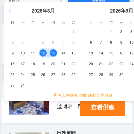
重新搜尋
2026年8月
2026年9月
雙衞商務套間
日
一
二
三
四
五
六
日
一
二
三
四
1
1
2
3
45㎡
3-15層
空調
2
3
4
5
6
7
8
6
7
8
9
10
查看供應
電視機
9
10
11
12
13
14
15
13
14
15
16
17
16
17
18
19
20
21
22
20
21
22
23
24
商務套間
23
24
25
26
27
28
29
27
28
29
30
30
31
42㎡
3-15層
空調
*所有入住退房日期均為目的地日期
查看供應
淋浴
電視機
行政單間