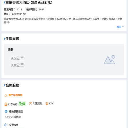
重慶香國大酒店(榮昌區政府店)
開業時間：
2011
装修時間；
2018
地址：
昌龍大道17號
重慶香國大酒店位於榮昌區新城黃金地帶，距重慶主城區約80公里，距成渝高速路口約1.5公里，地理位置優越，交通
便利。
酒店投資總額7000萬元，建築面積14000餘平方米，是一家集客房、餐飲、會議、茶藝、休閒、娛樂、自助餐廳等一
展開
體的綜合性商務酒店。
酒店樓高15層，外景精緻，設有各類客房九十餘間，房內設施高檔，裝修時尚新潮，格調温馨怡人，所有房間均配備
ITV電視、網絡端口、無線wifi。
住宿周邊
茶藝會所匯聚中國各大名茶，滿足您的不同需求，更有11個包間和露天茶台，盡享休閒愉悅。夏季的飲食狂歡、舉辦露
天自助燒烤派對，創造屬於自己私人定製的浪漫求婚、告白儀式等。
酒店4、5樓多功能會議廳能容納50-200人的大中小各型會議，實現整個會場內大屏，滿足您不同會議的需求。中餐廳
精緻川、粵、湘菜美食，珍饈佳饌，盡匯於此。別緻的傢俱，豪華的裝修，風格獨特的包房及大眾的收費標準。KTV，
景點
使用LA品牌設備，音色飽滿，穿透力強，搭配專業音頻處理設備，享受震撼效果。
9.5公里
0.8公里
設施服務
熱門服務設施
免費
叫醒服務
KTV
行李寄存
櫃枱服務語言
中文(普通話)
交通服務