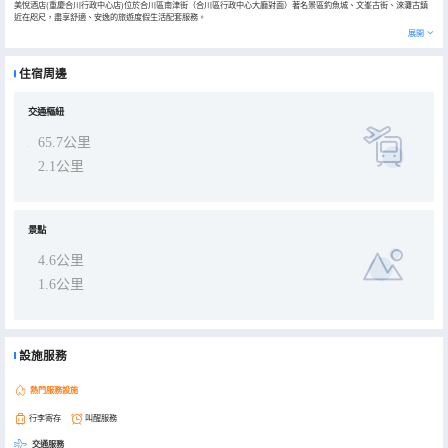
美悅酒店(重慶合川行政中心店)位於合川區南津街（合川區行政中心大廳對面）著名景區釣魚城、文峯古街、淶灘古鎮
近在咫尺，盡享舒適、安逸的旅遊度假生活配套服務。
客房設計簡約時尚，房間寬敞明亮，恒温恒壓速熱的淋浴，有豐富的房型可供選擇。酒店會議室可容納30人，齊全的投
展開
影設備和無線WIFI一應俱全，是舉辦各種會議、講座、團體活動的理想場所。
另酒店提供免費停車。酒店周邊的餐飲娛樂讓您盡享合川本地特色。優越的地理位置，便利的交通是您出差、旅行、休
閒度假的理想下榻之處。
住宿周邊
交通樞紐
65.7公里
2.1公里
景點
4.6公里
1.6公里
設施服務
熱門服務設施
行李寄存
叫醒服務
交通服務