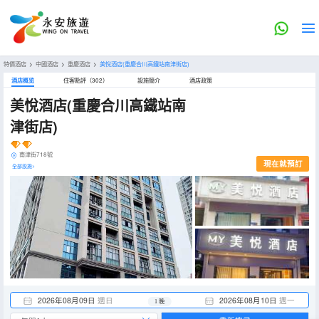
特價酒店
>
中國酒店
>
重慶酒店
>
美悅酒店(重慶合川高鐵站南津街店)
酒店概览
住客點評（302）
設施簡介
酒店政策
美悅酒店(重慶合川高鐵站南
津街店)
南津街718號
現在就預訂
全部設施>
2026年08月09日
週日
2026年08月10日
週一
1 晚