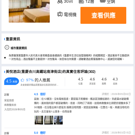
30㎡
12層
空調
查看供應
電視機
重要資訊
城市重要資訊
為貫徹落實重慶市人民代表大會常務委員會通過的《重慶市生活垃圾管理條例》的相關規定，酒店客房不主動提供
一次性用品；酒店餐廳不主動提供一次性餐具。如您有任何需要，請聯繫酒店賓客服務中心，感謝您的理解。
美悅酒店(重慶合川高鐵站南津街店)的真實住客評論(302)
4.5
4.6
4.6
4.3
97%
的人推薦
4.5
/5分
位置
清潔度
服務
設施
永安旅遊評價由真實酒店住客提供的評價。
4.5
很好
評價於：2026年05月02日
訪客
設施：在12樓頂，沒有電梯直達，要提箱子爬樓梯，應該是頂樓搭建的，到處漏水破破爛
家庭旅遊
爛的，連房間的窗戶都是破爛的，很差，同時訂了兩間，這間商務雙床比隔壁舒適雙床多了
商務雙床房
30塊錢，也沒看出來什麼區別 服務沒啥問題，就是設施陳舊，位置也一般，周邊沒啥吃的
入住於2026年05月
玩的，去文峯街1公里多，也得坐車
5.0
極好
評價於：2026年03月15日
訪客