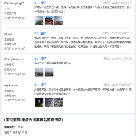
4.0
很好
評價於：2025年05月04日
Wanlitongxing67
非常好！離嘉陵江不遠，走路十多分鐘可以到文峯古街。早晚沿着嘉陵江邊的步道走一趟，
其他
神清氣爽。合川是個好地方！
商務雙床房
入住於2025年05月
5.0
極好
評價於：2025年02月28日
Rosexj
酒店位置很好，附近有多路公交車，出行方便，附近的小吃店也很多，距離釣魚城也不遠。
家庭旅遊
酒店承襲了漢庭酒店的一貫作風，房間及床品都很乾凈，設施齊全，插座及燈的開關佈置都
商務雙床房
很細緻、周到。衞生間的佈局也很合理，乾濕分離，淋浴間也挺大的，非常滿意。
入住於2025年02月
4.8
很好
評價於：2025年01月09日
Chengshimuou。
停車方便，附近相對來説性價比高。
商務旅客
經濟大床房
入住於2024年12月
4.0
很好
評價於：2024年12月05日
Aiqinbaobei
房間還不錯，前台的小姐姐很熱情，有一個酒店的專屬停車場，停車很方便，交通便利，酒
商務旅客
店旁邊就有吃飯及吃夜宵的地方。
商務雙床房
入住於2024年12月
美悅酒店(重慶合川高鐵站南津街店)
開業時間：
2014
地址：
南津街718號