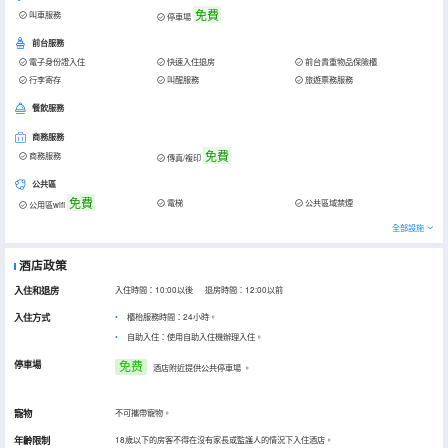
免費
叫車服務
停車場
前台服務
電子身份證入住
快速入住退房
前台貴重物品保險櫃
行李寄存
叫醒服務
旅遊票務服務
餐飲服務
商務服務
免費
商務服務
傳真/複印
公共區
免費
電梯
公共區域禁煙
公用區wifi
全部設施
酒店政策
入住和退房
入住時間：10:00以後 退房時間：12:00以前
入住方式
櫃枱服務時間：24小時。
自助入住：使用自助入住機辦理入住。
停車場
免费
酒店附近提供公共停車場
。
寵物
不可攜帶寵物。
年齡限制
18歲以下的房客不得在沒有家長或監護人的情況下入住酒店。