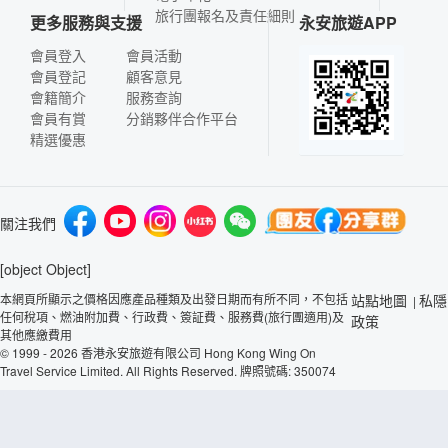
旅行團報名及責任細則
更多服務與支援
永安旅遊APP
會員登入
會員活動
會員登記
顧客意見
會籍簡介
服務查詢
會員有賞
分銷夥伴合作平台
精選優惠
關注我們
[object Object]
本網頁所顯示之價格因應產品種類及出發日期而有所不同，不包括
站點地圖
私隱
|
任何稅項、燃油附加費、行政費、簽証費、服務費(旅行團適用)及
政策
其他應繳費用
© 1999 - 2026 香港永安旅遊有限公司 Hong Kong Wing On
Travel Service Limited. All Rights Reserved. 牌照號碼: 350074