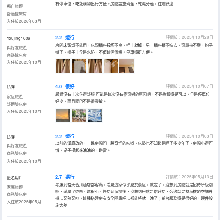
有停車位，吃飯購物出行方便。房間設施齊全，乾濕分離，住着舒適
獨自旅遊
舒適雙床房
入住於2026年03月
2.2
還行
評價於：2025年10月28日
Youjing1006
房間床頭燈不能用，床頭插座接觸不良，插上就掉，另一插座插不進去，窗簾拉不嚴，鈎子
與好友旅遊
掉了，椅子上全是水跡，不值這個價格。停車還挺方便。
商務雙床房
入住於2025年10月
4.0
很好
評價於：2025年10月07日
訪客
感覺沒有上次住得舒服 可能是這次沒有靠窗邊的原因吧，不過整體還是可以，但是停車位
家庭旅遊
好少，而且閘門不是很靈敏。
舒適雙床房
入住於2025年10月
2.2
還行
評價於：2025年10月03日
訪客
以前的漢庭改的，一進房間門一股奇怪的味道，床墊也不知道是睡了多少年了，房間小得可
與好友旅遊
憐，桌子摸起來油油的，避雷。
商務雙床房
入住於2025年10月
2.7
還行
評價於：2025年05月13日
匿名用戶
考慮到當天合川酒店都客滿，看見這家似乎屬於漢庭，就定了，沒想到房間就是招待所級別
家庭旅遊
啊，滿屋子煙味，還很小，換房到頂樓後，沒想到居然是搭建房，旁邊就是整棟樓的空調外
商務雙床房
機…又熱又吵，這種搭建房有安全隱患吧…衹能將就一晚了；前台服務還是很好的，硬件設
入住於2025年05月
施太差