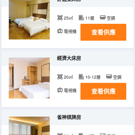
25㎡
11層
空調
查看供應
電視機
經濟大床房
20㎡
10-12層
空調
查看供應
電視機
雀神棋牌房