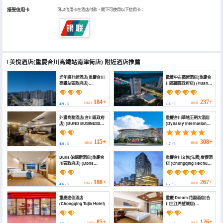
接受信用卡
可以信用卡在酒店付款，閣下可使用以下信用卡：
美悅酒店(重慶合川高鐵站南津街店)
附近酒店推薦
光年設計師酒店(重慶合川
歡璽中古藝術酒店(重慶合
高鐵站區政府店)
川高鐵區政府店) (Huanxi
(Guangnian Design
Antique Art Hotel
Hotel (Chongqing
(Chongqing
Hechuan High-speed
HechuanDistrict
184+
237+
HKD
HKD
4.9
/ 5
4.6
/ 5
Railway Station District
Government Store))
Government))
外灘商務酒店(合川區政府
重慶合川華地王朝大酒店
店) (BUND BUSINESS
(Dynasty International
HOTEL)
Hotel Chongqing
Hechuan)
115+
308+
HKD
HKD
4.6
/ 5
4.7
/ 5
Buris·泊瑞斯酒店(重慶合
重慶合川文悅(法國)度假酒
川區政府店) (Boris
店 (Chongqing Hechuan
Platinum Hotel)
Wenyue (France)
Resort Hotel)
188+
267+
HKD
HKD
4.6
/ 5
4.7
/ 5
重慶途佳酒店
重慶 Dream·花園酒店(合
(Chongqing Tujia Hotel)
川三江希望城店)
(Dream·HOTEL)
85+
126+