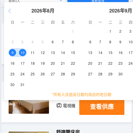
重新搜尋
2026年8月
2026年9月
尊享大床房
日
一
二
三
四
五
六
日
一
二
三
四
1
1
2
3
25㎡
10-12層
空調
2
3
4
5
6
7
8
6
7
8
9
10
查看供應
電視機
9
10
11
12
13
14
15
13
14
15
16
17
16
17
18
19
20
21
22
20
21
22
23
24
商務雙床房
23
24
25
26
27
28
29
27
28
29
30
30
31
25-31㎡
11-12層
空調
*所有入住退房日期均為目的地日期
查看供應
電視機
舒適雙床房