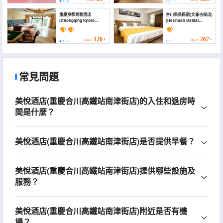
HKD
HKD
4.7
/ 5
4.4
/ 5
重慶京都商務酒店
合川呆呆民宿(文峯古街店)
(Chongqing Kyoto
(Hechuan Daidai
Business Hotel)
Homestay (Wenfeng
Ancient Street Branch))
120+
267+
HKD
HKD
4.7
/ 5
0
/ 5
常見問題
美悅酒店(重慶合川高鐵站南津街店)的入住和退房時
間是什麼？
美悅酒店(重慶合川高鐵站南津街店)是否提供早餐？
美悅酒店(重慶合川高鐵站南津街店)提供哪些設施及
服務？
美悅酒店(重慶合川高鐵站南津街店)附近是否有機
場？