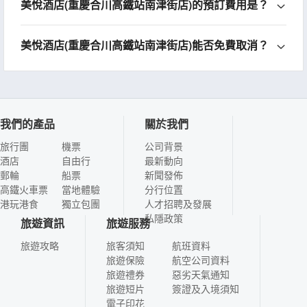
美悅酒店(重慶合川高鐵站南津街店)的預訂費用是？
美悅酒店(重慶合川高鐵站南津街店)能否免費取消？
我們的產品
關於我們
旅行團
機票
公司背景
酒店
自由行
最新動向
郵輪
船票
新聞發佈
高鐵火車票
當地體驗
分行位置
港玩港食
獨立包團
人才招聘及發展
私隱政策
旅遊資訊
旅遊服務
旅遊攻略
旅客須知
航班資料
旅遊保險
航空公司資料
旅遊禮券
惡劣天氣通知
旅遊短片
簽證及入境須知
電子印花