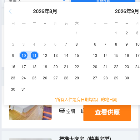
重新搜尋
2026年8月
2026年9月
高級大床房
日
一
二
三
四
五
六
日
一
二
三
四
1
1
2
3
20-25㎡
22,24-25層
2
3
4
5
6
7
8
6
7
8
9
10
查看供應
空調
電視機
9
10
11
12
13
14
15
13
14
15
16
17
16
17
18
19
20
21
22
20
21
22
23
24
豪華大床房（大外窗、寬敞、風景優美）
23
24
25
26
27
28
29
27
28
29
30
30
31
25-30㎡
22,24,25層
*所有入住退房日期均為目的地日期
查看供應
空調
電視機
標準大床房（特惠房型）