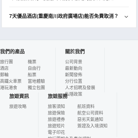
7天優品酒店(重慶南川政府廣場店)能否免費取消？
我們的產品
關於我們
旅行團
機票
公司背景
酒店
自由行
最新動向
郵輪
船票
新聞發佈
高鐵火車票
當地體驗
分行位置
港玩港食
獨立包團
人才招聘及發展
私隱政策
旅遊資訊
旅遊服務
旅遊攻略
旅客須知
航班資料
旅遊保險
航空公司資料
旅遊禮券
惡劣天氣通知
旅遊短片
簽證及入境須知
電子印花