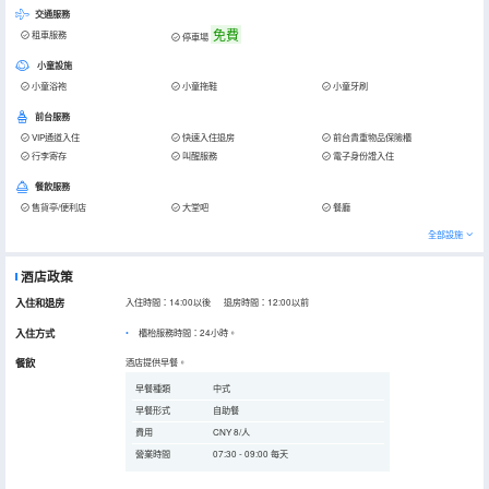
交通服務
免費
租車服務
停車場
小童設施
小童浴袍
小童拖鞋
小童牙刷
前台服務
VIP通道入住
快速入住退房
前台貴重物品保險櫃
行李寄存
叫醒服務
電子身份證入住
餐飲服務
售貨亭/便利店
大堂吧
餐廳
全部設施
酒店政策
入住和退房
入住時間：14:00以後 退房時間：12:00以前
入住方式
櫃枱服務時間：24小時。
餐飲
酒店提供早餐。
早餐種類
中式
早餐形式
自助餐
費用
CNY 8/人
營業時間
07:30 - 09:00 每天