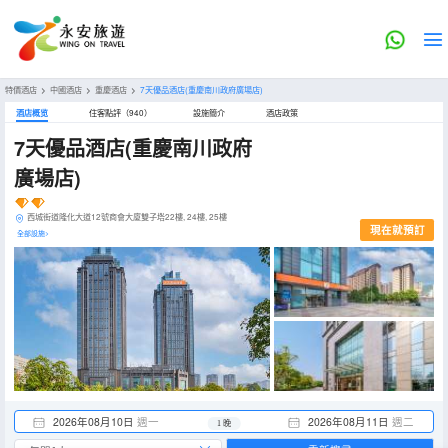
特價酒店
>
中國酒店
>
重慶酒店
>
7天優品酒店(重慶南川政府廣場店)
酒店概览
住客點評（940）
設施簡介
酒店政策
7天優品酒店(重慶南川政府
廣場店)
西城街道隆化大道12號商會大廈雙子塔22樓, 24樓, 25樓
現在就預訂
全部設施>
2026年08月10日
週一
2026年08月11日
週二
1 晚