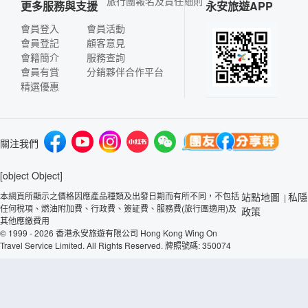
旅行團報名及責任細則
更多服務與支援
永安旅遊APP
會員登入
會員活動
會員登記
顧客意見
會籍簡介
服務查詢
會員有賞
分銷夥伴合作平台
精選優惠
關注我們
[object Object]
本網頁所顯示之價格因應產品種類及出發日期而有所不同，不包括
站點地圖
私隱
|
任何稅項、燃油附加費、行政費、簽証費、服務費(旅行團適用)及
政策
其他應繳費用
© 1999 - 2026 香港永安旅遊有限公司 Hong Kong Wing On
Travel Service Limited. All Rights Reserved. 牌照號碼: 350074