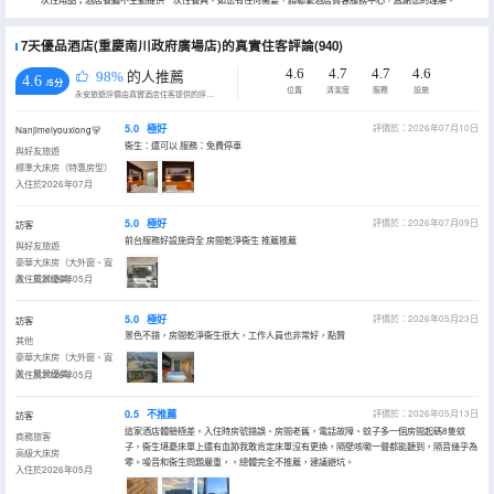
一次性用品；酒店餐廳不主動提供一次性餐具。如您有任何需要，請聯繫酒店賓客服務中心，感謝您的理解。
7天優品酒店(重慶南川政府廣場店)的真實住客評論(940)
4.6
4.7
4.7
4.6
98%
的人推薦
4.6
/5分
位置
清潔度
服務
設施
永安旅遊評價由真實酒店住客提供的評價。
5.0
極好
評價於：2026年07月10日
Nanjimeiyouxiong🐻
衞生：還可以 服務：免費停車
與好友旅遊
標準大床房（特惠房型）
入住於2026年07月
5.0
極好
評價於：2026年07月09日
訪客
前台服務好設施齊全 房間乾淨衞生 推薦推薦
與好友旅遊
豪華大床房（大外窗、寬
敞、風景優美）
入住於2026年05月
5.0
極好
評價於：2026年05月23日
訪客
景色不錯，房間乾淨衞生很大，工作人員也非常好，點贊
其他
豪華大床房（大外窗、寬
敞、風景優美）
入住於2026年05月
0.5
不推薦
評價於：2026年05月13日
訪客
這家酒店體驗極差。入住時房號錯誤、房間老舊，電話故障、蚊子多一個房間起碼8隻蚊
商務旅客
子，衞生堪憂床單上還有血跡我敢肯定床單沒有更換，隔壁咳嗽一聲都能聽到，隔音幾乎為
高級大床房
零。噪音和衞生問題嚴重，。總體完全不推薦，建議避坑。
入住於2026年05月