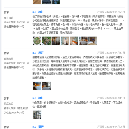
5.0
極好
評價於：2026年04月24日
訪客
住了兩晚很好很好！房間大，很安靜，住25樓，下面是南川政府前廣場，景觀無敵！總枱
獨自旅遊
小姐很熱情細緻接待解疑，特別是推薦南川178、燭台峯、馬尿水瀑布、東街創意園……，
豪華大床房（大外窗、寬
玩的很開心滿足。停車免費，在-2層，非常的方便。南川吃的不貴，整一衹大肘子一大鍋
敞、風景優美）
入住於2026年04月
78塊錢，吃撐了。酒店是中央空調，沒開製冷，但這兩天南川一早才13、4℃，晚上也不
熱，向酒店拿了張被套蓋，睡的很舒服。
5.0
極好
評價於：2026年04月17日
訪客
整體環境讓人感覺特別舒服。酒店大堂寬敞明亮，佈置簡約又不失格調，休息區乾淨整潔，
商務旅客
沙發坐着很舒服，等待辦理入住的時候不會覺得侷促。房間空間足夠，裝修風格簡潔大方，
豪華大床房（大外窗、寬
採光通風都不錯，推開窗就能看到城市景觀，視野開闊。床上用品乾淨整潔，衞生間沒有異
敞、風景優美）
入住於2026年04月
味，洗手枱、淋浴區都收拾得清清爽爽。走廊裏安靜不嘈雜，地毯乾淨柔軟，走路幾乎沒有
腳步聲。無論是出差辦公還是旅遊歇腳，這裏環境都能讓人放鬆，整體體驗不錯，推薦給來
這邊的朋友。
5.0
極好
評價於：2026年04月11日
訪客
特別滿意。前台服務好。房間特別乾淨。設施設備很好。早餐也好。太滿意了。下次還來
家庭旅遊
住。推薦推薦
標準大床房（特惠房型）
入住於2026年04月
2.2
還行
評價於：2026年04月05日
訪客