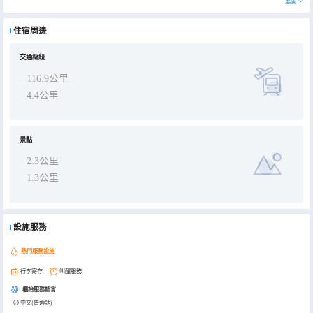
展開
拂面。酒店房間為【外景房】，採光視野很好，並配有高級護脊床墊，簡約現代傢俱，自動窗簾，提供24小時熱水淋浴.
封包浴巾.冷暖空調.高速寬帶.WIFI覆蓋.數字電視等，是您商務出行.休閒娛樂.度假探親的理想之選。
特產：金佛山方竹筍.南川杜仲.山王坪銀杏葉茶.南川名優綠茶.南川紅碎茶。
住宿周邊
旅遊景點：金佛山.神龍峽.卧龍潭.山王坪石林.黎香湖.東漢尹子祠.楠竹山森林公園.龍巖城.生態大觀園及永隆山等。
7天連鎖酒店除提供睡前牛奶、寬帶上網、健康蕎麥枕、營養早餐、會員延遲14:00退房等權益外，特創了Q+認證（星
級優眠床墊、潔淨封包毛巾、24h提供10秒速熱淋浴、WIFI服務）、服務更貼心！
交通樞紐
116.9公里
4.4公里
景點
2.3公里
1.3公里
設施服務
熱門服務設施
行李寄存
叫醒服務
櫃枱服務語言
中文(普通話)