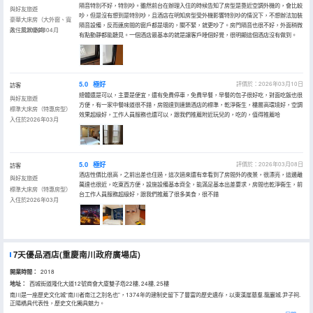
隔音特別不好，特別吵。雖然前台在辦理入住的時候告知了房型是靠近空調外機的，會比較
與好友旅遊
吵，但是沒有想到是特別吵，且酒店在明知房型受外機影響特別吵的情況下，不想辦法加裝
豪華大床房（大外窗、寬
隔音設備，反而連房間的窗戶都是壞的，關不緊，就更吵了。房門隔音也很不好，外面稍微
敞、風景優美）
入住於2026年04月
有點動靜都能聽見。一個酒店最基本的就是讓客戶睡個好覺，很明顯這個酒店沒有做到。
5.0
極好
評價於：2026年03月10日
訪客
總體還是可以，主要是便宜，還有免費停車，免費早餐，早餐的包子很好吃，對面吃飯也很
與好友旅遊
方便，有一家中餐味道很不錯，房間達到連鎖酒店的標準，乾淨衞生，樓層高環境好，空調
標準大床房（特惠房型）
效果超級好，工作人員服務也還可以，跟我們推薦附近玩兒的，吃的，值得推薦哈
入住於2026年03月
5.0
極好
評價於：2026年03月08日
訪客
酒店性價比很高，之前出差也住過，這次過來還有幸看到了房間外的夜景，很漂亮，這邊離
與好友旅遊
萬達也很近，吃東西方便，設施設備基本齊全，能滿足基本出差要求，房間也乾淨衞生，前
標準大床房（特惠房型）
台工作人員服務超級好，跟我們推薦了很多美食，很不錯
入住於2026年03月
7天優品酒店(重慶南川政府廣場店)
開業時間：
2018
地址：
西城街道隆化大道12號商會大廈雙子塔22樓, 24樓, 25樓
南川是一座歷史文化城“南川者南江之別名也”，1374年的建制史留下了豐富的歷史遺存，以東漢崖墓羣.龍巖城.尹子祠.
正陽橋具代表性，歷史文化獨具魅力。
7天優品·重慶南川政府廣場店位於南川的兩棟商務樓於南川商會大廈，緊鄰新政府和南川中醫院，漫步河畔，享受微風