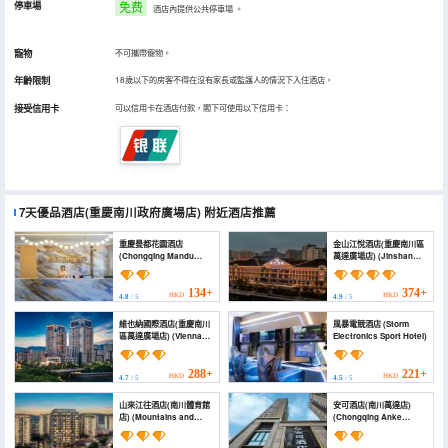
停車場
免费
酒店內提供公共停車場
。
寵物
不可攜帶寵物。
年齡限制
18歲以下的房客不得在沒有家長或監護人的情況下入住酒店。
接受信用卡
可以信用卡在酒店付款，閣下可使用以下信用卡：
7天優品酒店(重慶南川政府廣場店)
附近酒店推薦
重慶曼都花園酒店
金山江悅酒店(重慶南川區
(Chongqing Mandu
萬達廣場店) (Jinshan
Garden Hotel)
Jiangyue Hotel)
134+
374+
HKD
HKD
4.8
/ 5
4.9
/ 5
維也納國際酒店(重慶南川
風暴電競酒店 (Storm
區萬達廣場店) (Vienna
Electronics Sport Hotel)
International Hotel
(Nanchuan District
Wanda Plaza))
288+
221+
HKD
HKD
4.7
/ 5
4.5
/ 5
山來江往酒店(南川體育館
安可酒店(南川萬達店)
店) (Mountains and
(Chongqing Anke
rivers come and go to
Hotel)
the hotel)