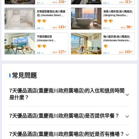
218+
113+
HKD
HKD
4.7
/ 5
4.6
/ 5
好萊屋智慧酒店(南川萬達
清風小築民宿(南川萬達店)
店) (Haolaiwu Smart
(Qingfeng Xiaozhu
Hotel (Nanchuan
Homestay (Nanchuan
Wanda))
Wanda Branch))
143+
90+
HKD
HKD
4.6
/ 5
4.7
/ 5
不期而遇民宿
嗨小屋民宿(南川萬達店)
(Unexpected
(Haixiaowu Homestay
encounter with B&B)
(Nanchuan Wanda))
127+
143+
HKD
HKD
4.8
/ 5
4.6
/ 5
常見問題
7天優品酒店(重慶南川政府廣場店)的入住和退房時間
是什麼？
7天優品酒店(重慶南川政府廣場店)是否提供早餐？
7天優品酒店(重慶南川政府廣場店)附近是否有機場？