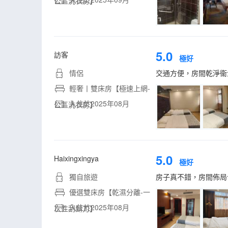
公區洗衣房】
5.0
訪客
極好
情侶
交通方便，房間乾淨衞
輕奢丨雙床房【極速上網-
入住於2025年08月
公區洗衣房】
5.0
Haixingxingya
極好
獨自旅遊
房子真不錯，房間佈局
優選雙床房【乾濕分離-一
入住於2025年08月
次性刮鬍刀】