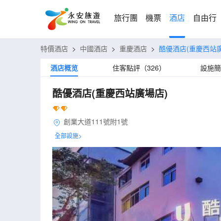
旅行團
機票
酒店
自由行
特價酒店
>
中國酒店
>
重慶酒店
>
酷優酒店(重慶西站
酒店概览
住客點評（326）
設施簡
酷優酒店(重慶西站廣場店)
創業大道111號附1號
全部設施>