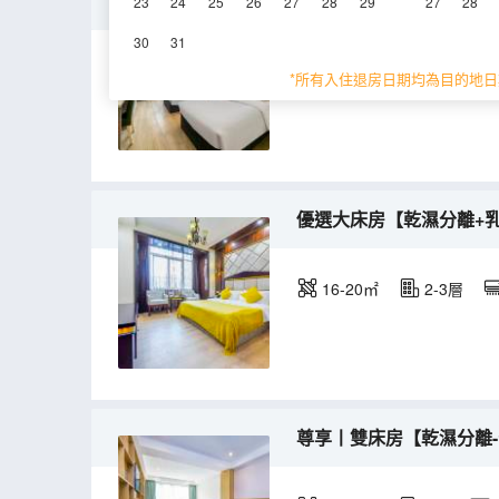
輕奢丨雙床房【極速上網
23
24
25
26
27
28
29
27
28
30
31
25㎡
2-4層
*所有入住退房日期均為目的地日
優選大床房【乾濕分離+
16-20㎡
2-3層
尊享丨雙床房【乾濕分離