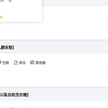
-公區洗衣房】
29
30
空調
淋浴
電視機
期
乳膠床墊】
空調
淋浴
電視機
-公區自助洗衣機】