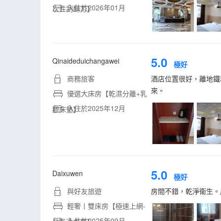
入住於2026年01月
次性刮鬍刀】
5.0
Qinaideduichangawei
極好
商務旅客
酒店位置很好，離地鐵
來。
優選大床房【乾濕分離+乳
入住於2025年12月
膠床墊】
5.0
Daixuwen
極好
與好友旅遊
房間不錯，乾淨衞生。
輕奢丨雙床房【極速上網-
入住於2025年09月