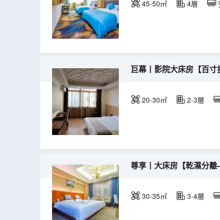
45-50㎡
4層
巨幕丨影院大床房【百寸
20-30㎡
2-3層
尊享丨大床房【乾濕分離
30-35㎡
3-4層