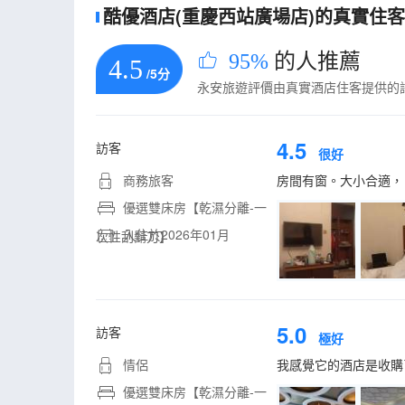
酷優酒店(重慶西站廣場店)的真實住客評
95%
的人推薦
4.5
/5分
永安旅遊評價由真實酒店住客提供的
4.5
訪客
很好
商務旅客
房間有窗。大小合適，
優選雙床房【乾濕分離-一
入住於2026年01月
次性刮鬍刀】
5.0
訪客
極好
情侶
我感覺它的酒店是收購
優選雙床房【乾濕分離-一