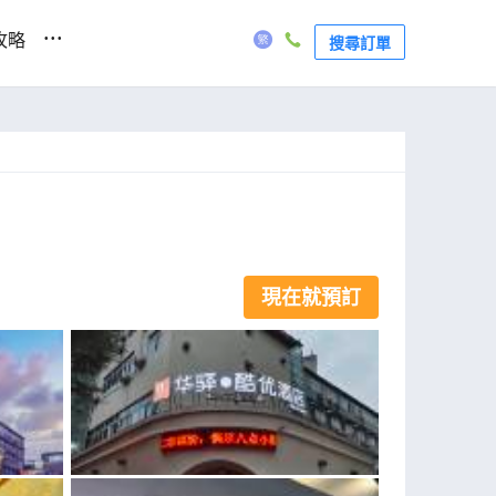
...
攻略
搜尋訂單
現在就預訂