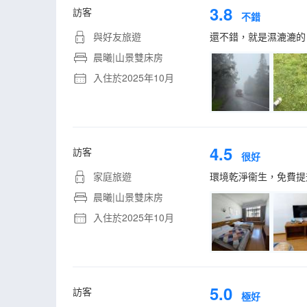
3.8
訪客
不錯
與好友旅遊
還不錯，就是濕漉漉的
晨曦|山景雙床房
入住於2025年10月
4.5
訪客
很好
家庭旅遊
環境乾淨衞生，免費提
晨曦|山景雙床房
入住於2025年10月
5.0
訪客
極好