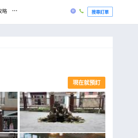
...
攻略
搜尋訂單
現在就預訂