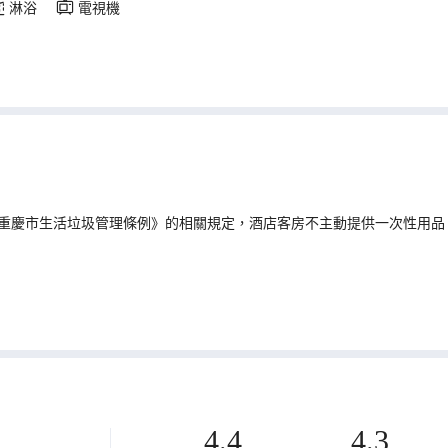
淋浴
電視機
重慶市生活垃圾管理條例》的相關規定，酒店客房不主動提供一次性用品
聯繫酒店確認景區營業時間及門票購買事宜
4.4
4.3