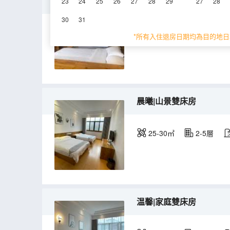
拾光|榻榻米雙床房
23
24
25
26
27
28
29
27
28
30
31
25-35㎡
2-4層
*所有入住退房日期均為目的地日
晨曦|山景雙床房
25-30㎡
2-5層
温馨|家庭雙床房