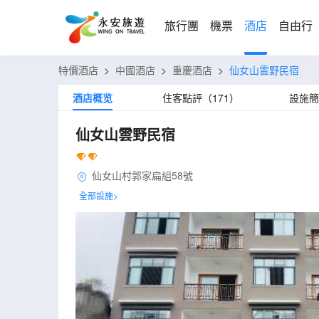
旅行團
機票
酒店
自由行
特價酒店
>
中國酒店
>
重慶酒店
>
仙女山雲野民宿
酒店概览
住客點評（171）
設施簡
仙女山雲野民宿
仙女山村郭家扁組58號
全部設施>