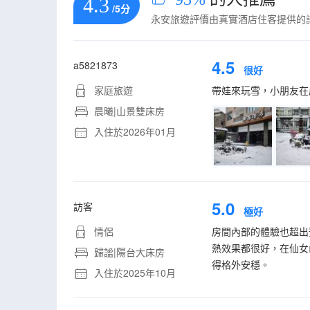
4.3
/5分
永安旅遊評價由真實酒店住客提供的
4.5
a5821873
很好
家庭旅遊
帶娃來玩雪，小朋友在
晨曦|山景雙床房
入住於2026年01月
5.0
訪客
極好
情侶
房間內部的體驗也超出
熱效果都很好，在仙女
歸謐|陽台大床房
得格外安穩。
入住於2025年10月