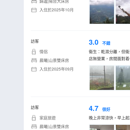
歸謐|陽台大床房
入住於2025年10月
3.0
訪客
不錯
情侶
衞生：乾濕分離，但衞
店無營業，房間面對着
晨曦|山景雙床房
入住於2025年09月
4.7
訪客
很好
家庭旅遊
晚上非常涼快，早上起
晨曦|山景雙床房