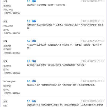
5.0
極好
評價於：2026年08月09日
訪客
設施齊全，衞生條件好，環境好，服務特別好
商務旅客
高級大床房
入住於2026年08月
5.0
極好
評價於：2026年05月11日
訪客
沒有拍照，但是房間真的很乾凈，超出預期，而且老闆人很好，有問題可以隨時問，推薦推
與好友旅遊
薦！
經濟房
入住於2026年05月
4.2
很好
評價於：2026年05月05日
訪客
環境還行，設施較完善，房間也很大，該有的都有（），服務很好（態度好，可以寄存行
家庭旅遊
李）
豪華標間
入住於2026年05月
5.0
極好
評價於：2026年04月14日
訪客
長期出差，這麼多酒店，這個酒店絕對值，設施都比較新，乾淨衞生。
商務旅客
經濟房
入住於2026年04月
4.8
很好
評價於：2026年04月08日
Wuxijiangwei
房間衞生可以的，這個價位性價比可以的，就是隔音不太好，不過這個價位可以了
獨自旅遊
經濟房
入住於2026年04月
5.0
極好
評價於：2026年04月06日
訪客
凌晨來的，但是老闆服務態度依然很好很好！房間也很大 乾淨 一次用品也齊全挺方便的 晚
情侶