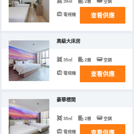
39㎡
2層
空調
查看供應
電視機
高級大床房
35㎡
2層
空調
查看供應
電視機
豪華標間
35㎡
2層
空調
查看供應
電視機