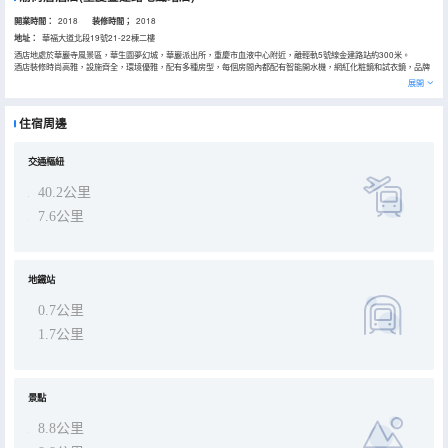
開業時間：
2018
装修時間；
2018
地址：
華福大道北段19號21-22棟二樓
酒店地處於華巖寺風景區，華生園夢幻城，華巖派出所，重慶市血液中心附近，離輕軌5號線金建路站約300米。
酒店裝修時尚高雅，設施齊全，環境優雅，配有多種房型，每個房間內都配有智能開水機，網紅化粧鏡和試衣鏡，品牌
乳膠彈簧床墊，服務配套與娛樂設施一應俱全。
展開
酒店以賓客至上，服務至上為經營宗旨。採用科學的經營機制和管理方法，不斷追求卓越的到社會的高度認可！渝尚居
酒店誠心恭候您的光臨！
住宿周邊
交通樞紐
40.2公里
7.6公里
地鐵站
0.7公里
1.7公里
景點
8.8公里