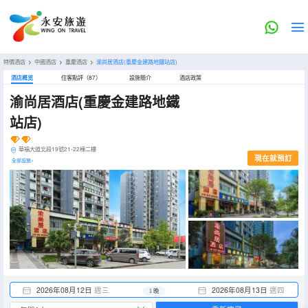
特價酒店
>
中國酒店
>
重慶酒店
>
渝尚居酒店(重慶金建路地鐵站店)
酒店概览
住客點評（87）
設施簡介
酒店政策
渝尚居酒店(重慶金建路地鐵
站店)
華福大道北段19號21-22棟二樓
現在就預訂
全部設施>
2026年08月12日
週三
2026年08月13日
週四
1 晚