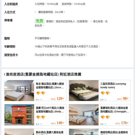
入住和退房
入住時間：12:00以後 退房時間：14:00以前
入住方式
櫃枱服務時間：24小時。
停車場
免费
需預約：酒店附近提供私人（住客專用）
。
車位有限，先
到先得
。
寵物
不可攜帶寵物。
年齡限制
18歲以下的房客不得在沒有家長或監護人的情況下入住酒店。
接受信用卡
可以信用卡在酒店付款，閣下可使用以下信用卡：
渝尚居酒店(重慶金建路地鐵站店)
附近酒店推薦
致呈·臻品酒店(重慶九龍坡
三盈民宿酒店 (sanying
金建路地鐵站店) (Zecen
family hotel)
Hotel)
120+
98+
HKD
HKD
4.7
/ 5
3.6
/ 5
重慶·芭立ART酒店(九龍坡
重慶瑞和酒店(九龍坡金建
金建路地鐵站店) (Bally
路地鐵站店) (Chongqing
ART Hotel West Station
Ruihe Hotel)
Jinjian Road Metro
Station)
149+
176+
HKD
HKD
4.4
/ 5
4.6
/ 5
錦朵酒店(重慶九龍坡金建
幾度秋精品酒店(金建路地