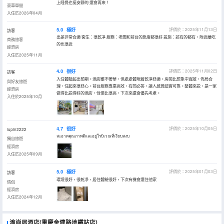
上睡覺也挺安靜的 還會再來！
豪華單間
入住於2026年04月
5.0
極好
評價於：2025年11月13日
訪客
出差非常合適 衞生：很乾凈 服務：老闆和前台的態度都很好 設施：該有的都有，附近離吃
商務旅客
的也很近
經濟房
入住於2025年11月
4.0
很好
評價於：2025年11月02日
訪客
入住體驗超出預期。酒店雖不奢華，但處處體現着乾淨舒適。房間比想象中寬敞，佈局合
與好友旅遊
理，住起來很舒心。前台服務專業高效，有問必答，讓人感覺踏實可靠。整體來説，是一家
經濟房
做得比説得好的酒店，性價比很高，下次來還會優先考慮。
入住於2025年10月
4.7
很好
評價於：2025年10月05日
lupin2222
สะอาดคุณภาพดีและอยู่ใรบิเวณที่เงียบสงบ
獨自旅遊
經濟房
入住於2025年09月
5.0
極好
評價於：2025年01月03日
訪客
環境很好，很乾凈，居住體驗很好，下次有機會還住他家
情侶
經濟房
入住於2024年12月
渝尚居酒店(重慶金建路地鐵站店)