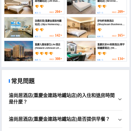
路地鐵站店) (Jin Duo
鐵站店) (Several
Hotel)
degrees autumn
boutique self-service
unmanned hotel)
204+
209+
HKD
HKD
4.5
/ 5
4.7
/ 5
柒遇民宿(重慶金建路地鐵
舒怡軒商務酒店
站店) (Qiyu Homestay
(Shuyixuan Business
(Chongqing Jinjian
Hotel)
Road Subway Station))
142+
165+
HKD
HKD
4.5
/ 5
4.4
/ 5
重慶九龍坡豪生Life酒店
重慶民安99商務酒店(華宇
(Howard Johnson Life
錦繡廣場店) (99
Jiulongpo Chongqing)
Business Hotel
Chongqing Min'an)
308+
134+
HKD
HKD
4.8
/ 5
4.6
/ 5
常見問題
渝尚居酒店(重慶金建路地鐵站店)的入住和退房時間
是什麼？
渝尚居酒店(重慶金建路地鐵站店)是否提供早餐？