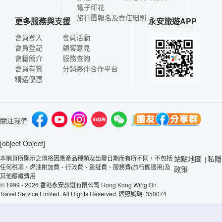
電子印花
旅行團報名及責任細則
更多服務與支援
永安旅遊APP
會員登入
會員活動
會員登記
顧客意見
會籍簡介
服務查詢
會員有賞
分銷夥伴合作平台
精選優惠
關注我們
[object Object]
本網頁所顯示之價格因應產品種類及出發日期而有所不同，不包括
站點地圖
私隱
|
任何稅項、燃油附加費、行政費、簽証費、服務費(旅行團適用)及
政策
其他應繳費用
© 1999 - 2026 香港永安旅遊有限公司 Hong Kong Wing On
Travel Service Limited. All Rights Reserved. 牌照號碼: 350074