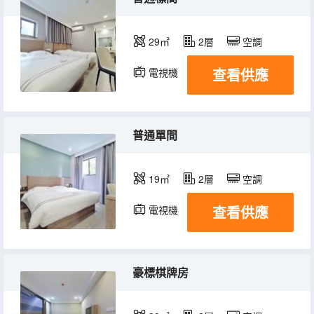
29㎡
2層
空調
查看供應
電視機
普通單間
19㎡
2層
空調
查看供應
電視機
豪標棋牌房