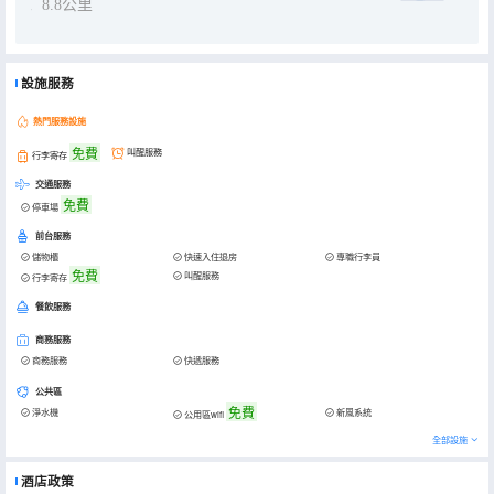
8.8公里
設施服務
熱門服務設施
免費
叫醒服務
行李寄存
交通服務
免費
停車場
前台服務
儲物櫃
快速入住退房
專職行李員
免費
叫醒服務
行李寄存
餐飲服務
商務服務
商務服務
快遞服務
公共區
免費
淨水機
新風系統
公用區wifi
全部設施
酒店政策