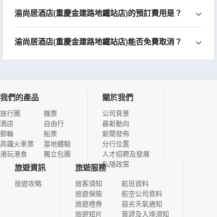
渝尚居酒店(重慶金建路地鐵站店)的預訂費用是？
渝尚居酒店(重慶金建路地鐵站店)能否免費取消？
我們的產品
關於我們
旅行團
機票
公司背景
酒店
自由行
最新動向
郵輪
船票
新聞發佈
高鐵火車票
當地體驗
分行位置
港玩港食
獨立包團
人才招聘及發展
私隱政策
旅遊資訊
旅遊服務
旅遊攻略
旅客須知
航班資料
旅遊保險
航空公司資料
旅遊禮券
惡劣天氣通知
旅遊短片
簽證及入境須知