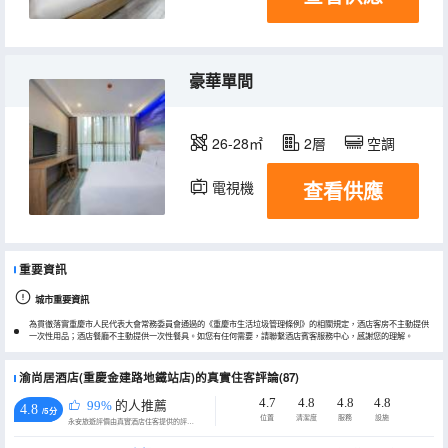
豪華單間
26-28㎡
2層
空調
查看供應
電視機
冰箱
重要資訊
城市重要資訊
為貫徹落實重慶市人民代表大會常務委員會通過的《重慶市生活垃圾管理條例》的相關規定，酒店客房不主動提供
一次性用品；酒店餐廳不主動提供一次性餐具。如您有任何需要，請聯繫酒店賓客服務中心，感謝您的理解。
渝尚居酒店(重慶金建路地鐵站店)的真實住客評論(87)
4.7
4.8
4.8
4.8
99%
的人推薦
4.8
/5分
位置
清潔度
服務
設施
永安旅遊評價由真實酒店住客提供的評價。