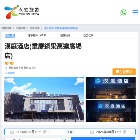
特價酒店
>
中國酒店
>
重慶酒店
>
漢庭酒店(重慶銅梁萬達廣場店)
酒店概览
住客點評（673）
設施簡介
酒店政策
漢庭酒店(重慶銅梁萬達廣場
店)
東城街道迎春東街421號
現在就預訂
全部設施>
2026年08月10日
週一
2026年08月11日
週二
1 晚