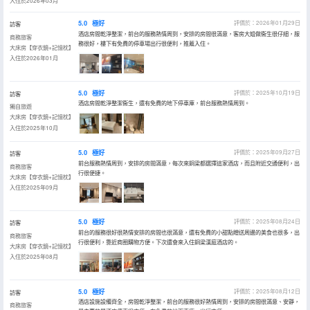
入住於2026年03月
5.0
極好
評價於：2026年01月29日
訪客
酒店房間乾淨整潔，前台的服務熱情周到，安排的房間很滿意，客房大姐做衞生很仔細，服
商務旅客
務很好，樓下有免費的停車場出行很便利，推薦入住。
大床房【穿衣鏡+記憶枕】
入住於2026年01月
5.0
極好
評價於：2025年10月19日
訪客
酒店房間乾淨整潔衞生，還有免費的地下停車庫，前台服務熱情周到。
獨自旅遊
大床房【穿衣鏡+記憶枕】
入住於2025年10月
5.0
極好
評價於：2025年09月27日
訪客
前台服務熱情周到，安排的房間滿意，每次來銅梁都選擇這家酒店，而且附近交通便利，出
商務旅客
行很便捷。
大床房【穿衣鏡+記憶枕】
入住於2025年09月
5.0
極好
評價於：2025年08月24日
訪客
前台的服務很好很熱情安排的房間也很滿意，還有免費的小甜點贈送周邊的美食也很多，出
商務旅客
行很便利，靠近商圈購物方便。下次還會來入住銅梁漢庭酒店的。
大床房【穿衣鏡+記憶枕】
入住於2025年08月
5.0
極好
評價於：2025年08月12日
訪客
酒店設施設備齊全，房間乾淨整潔，前台的服務很好熱情周到，安排的房間很滿意、安靜，
商務旅客