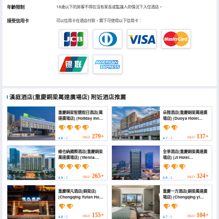
年齡限制
18歲以下的房客不得在沒有家長或監護人的情況下入住酒店。
接受信用卡
可以信用卡在酒店付款，閣下可使用以下信用卡：
漢庭酒店(重慶銅梁萬達廣場店)
附近酒店推薦
重慶銅梁智選假日酒店(萬
朵雅酒店(重慶銅梁萬達廣
達廣場店) (Holiday Inn
場店) (Duoya Hotel
Express Chongqing
Chongqing Tongliang
Tongliang (Chongqing
Wanda plaza branch)
Tongliang Wanda
279+
137+
HKD
HKD
4.8
/ 5
4.7
/ 5
Plaza))
維也納國際酒店(重慶銅梁
全季酒店(重慶銅梁萬達廣
萬達廣場店) (VIenna
場店) (JI Hotel
International Hotel
(Chongqing Tongliang
(chongqing tongliang
Wanda Plaza))
wanda plaza store))
265+
324+
HKD
HKD
4.9
/ 5
4.9
/ 5
重慶璞凡酒店(銅梁店)
重慶一方酒店(銅梁萬達廣
(Chongqing Yufan Hotel
場店) (Chongqing yi
(Tongliang Branch))
fang hotel)
155+
104+
HKD
HKD
4.8
/ 5
4.7
/ 5