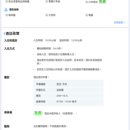
免費
前台貴重物品保險櫃
專職行李員
行李寄存
餐飲服務
咖啡廳
大堂吧
餐廳
全部設施
酒店政策
入住和退房
入住時間：10:00以後 退房時間：12:00以前
入住方式
櫃枱服務時間：24小時。
自助入住：使用自助入住機辦理入住。
酒店將於完成預訂後提供入住說明，若未收到，請向永安旅遊詢
問。
如您於入住時段以外抵達，請於入住前通過手機號碼聯繫酒店。
餐飲
酒店提供早餐。
早餐種類
西式, 中式
早餐形式
自助餐
費用
CNY 15/人
營業時間
07:00 - 10:00 每天
停車場
免费
酒店內提供私人（住客專用）
。
寵物
允許攜帶寵物，不收取額外費用。