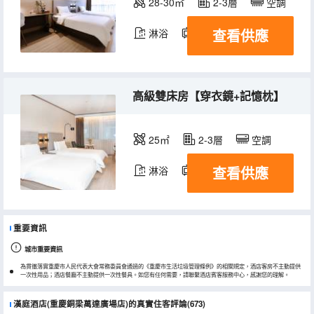
28-30㎡
2-3層
空調
查看供應
淋浴
電視機
高級雙床房【穿衣鏡+記憶枕】
25㎡
2-3層
空調
查看供應
淋浴
電視機
重要資訊
城市重要資訊
為貫徹落實重慶市人民代表大會常務委員會通過的《重慶市生活垃圾管理條例》的相關規定，酒店客房不主動提供
一次性用品；酒店餐廳不主動提供一次性餐具。如您有任何需要，請聯繫酒店賓客服務中心，感謝您的理解。
漢庭酒店(重慶銅梁萬達廣場店)的真實住客評論(673)