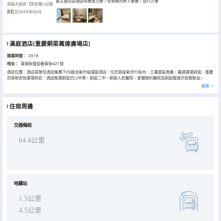
最主要的是酒店停車很方便，有免費的地下車庫，出行方便
高級大床房【穿衣鏡+記憶
枕】
入住於2025年08月
漢庭酒店(重慶銅梁萬達廣場店)
開業時間：
2018
地址：
東城街道迎春東街421號
酒店位置：酒店是華住酒店集團下2S版全新升級漢庭酒店，位於銅梁新步行街內、工業園區周邊、萬達廣場對面、重慶
百貨和吾悅廣場附近、酒店毗鄰銅梁巴川中學、銅梁二中、銅梁人民醫院、愛爾眼科醫院及銅梁龍城天街輕軌站。
酒店設施：免費停車場、免費洗衣房、免費行李寄存櫃、咖啡飲品售賣。
展開
交通：距離銅梁汽車北站6分鐘車程，銅梁汽車南站12分鐘車程。
旅遊景點：酒店附近有安居古鎮、黃桷門奇彩夢園（花海）、巴嶽山、邱少雲紀念館，龍温泉讓您盡享舒適、安逸的度
假生活。
住宿周邊
附近美食：酒店附近有出名的楊氏泡腳雞爪、老太婆三活春江湖菜、頭刀菜和萬達夜市特色小吃街等。
酒店周邊商圈集商貿、文化、旅遊、娛樂休閒、教育一體、交通便利四通八達，是您旅行出差的不錯選擇。
交通樞紐
64.4公里
地鐵站
1.5公里
4.5公里