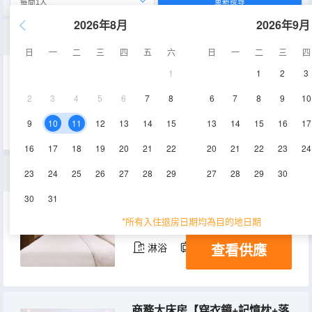
重新搜尋
2026年8月
2026年9月
雙床房【穿衣鏡+記憶枕】
日
一
二
三
四
五
六
日
一
二
三
四
1
1
2
3
25-28㎡
2-3層
空調
2
3
4
5
6
7
8
6
7
8
9
10
查看供應
淋浴
電視機
9
10
11
12
13
14
15
13
14
15
16
17
16
17
18
19
20
21
22
20
21
22
23
24
大床房【穿衣鏡+記憶枕】
23
24
25
26
27
28
29
27
28
29
30
30
31
18-20㎡
2-3層
空調
*所有入住退房日期均為目的地日期
查看供應
淋浴
電視機
商務大床房【穿衣鏡+記憶枕+落地窗】