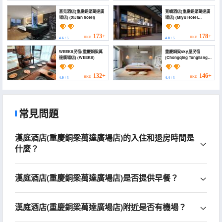
喜見酒店(重慶銅梁萬達廣
覓嶼酒店(重慶銅梁萬達廣
場店) (XiJian hotel)
場店) (Miyu Hotel
(Chongqing Tongliang
Wanda Plaza))
173+
178+
HKD
HKD
4.6
/ 5
4.8
/ 5
WEEK8民宿(重慶銅梁萬
重慶銅梁sky屋民宿
達廣場店) (WEEK8)
(Chongqing Tongliang
Sky House)
132+
146+
HKD
HKD
4.9
/ 5
4.4
/ 5
常見問題
漢庭酒店(重慶銅梁萬達廣場店)的入住和退房時間是
什麼？
漢庭酒店(重慶銅梁萬達廣場店)是否提供早餐？
漢庭酒店(重慶銅梁萬達廣場店)附近是否有機場？