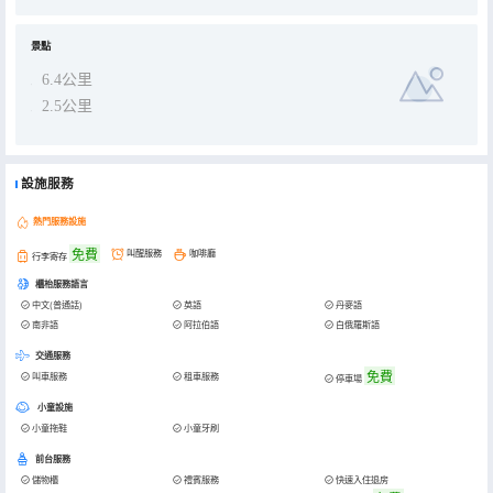
景點
6.4公里
2.5公里
設施服務
熱門服務設施
免費
叫醒服務
咖啡廳
行李寄存
櫃枱服務語言
中文(普通話)
英語
丹麥語
南非語
阿拉伯語
白俄羅斯語
交通服務
免費
叫車服務
租車服務
停車場
小童設施
小童拖鞋
小童牙刷
前台服務
儲物櫃
禮賓服務
快速入住退房