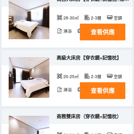
28-30㎡
2-3層
空調
查看供應
淋浴
電視機
高級大床房【穿衣鏡+記憶枕】
20-25㎡
2-3層
空調
查看供應
淋浴
電視機
商務雙床房（穿衣鏡+記憶枕）