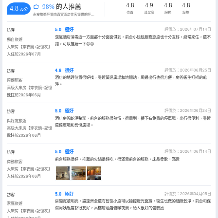
4.8
4.9
4.8
4.8
98%
的人推薦
4.8
/5分
位置
清潔度
服務
設施
永安旅遊評價由真實酒店住客提供的評價。
5.0
極好
評價於：2026年07月14日
訪客
漢庭酒店消毒這一方面都十分面面俱到，前台小姐姐服務態度也十分友好，經常來住，還不
獨自旅遊
錯，可以推薦一下😃😃
大床房【穿衣鏡+記憶枕】
入住於2026年07月
4.8
很好
評價於：2026年06月25日
訪客
酒店的地理位置很好找，靠近萬達廣場和地鐵站，周邊出行也很方便，房間衞生打掃的乾
商務旅客
淨。
高級大床房【穿衣鏡+記憶
枕】
入住於2026年06月
5.0
極好
評價於：2026年06月24日
訪客
酒店房間乾淨整潔，前台的服務很熱情，很周到，樓下有免費的停車場，出行很便利，靠近
與好友旅遊
萬達廣場和吾悅廣場。
高級大床房【穿衣鏡+記憶
枕】
入住於2026年06月
5.0
極好
評價於：2026年06月14日
訪客
前台服務很好，推薦的火鍋很好吃，很滿意前台的服務，床品柔軟，滿意
商務旅客
大床房【穿衣鏡+記憶枕】
入住於2026年06月
5.0
極好
評價於：2026年04月05日
訪客
房間寬敞明亮，設施齊全還有智能小度可以操控燈光窗簾，衞生也做的細緻乾淨，前台和保
家庭旅遊
潔阿姨態度都很友好，高樓層酒店俯瞰夜景，給人很好的體驗感
大床房【穿衣鏡+記憶枕】