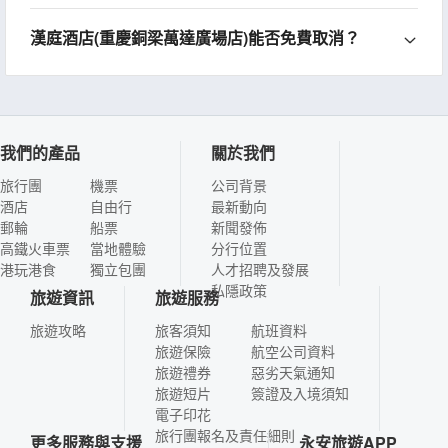
漢庭酒店(重慶銅梁萬達廣場店)能否免費取消？
我們的產品
關於我們
旅行團
機票
公司背景
酒店
自由行
最新動向
郵輪
船票
新聞發佈
高鐵火車票
當地體驗
分行位置
港玩港食
獨立包團
人才招聘及發展
私隱政策
旅遊資訊
旅遊服務
旅遊攻略
旅客須知
航班資料
旅遊保險
航空公司資料
旅遊禮券
惡劣天氣通知
旅遊短片
簽證及入境須知
電子印花
旅行團報名及責任細則
更多服務與支援
永安旅遊APP