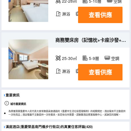
22-28㎡
5-10層
空調
查看供應
淋浴
電視機
商務雙床房（記憶枕+卡座沙發+香氛洗沐）
25-30㎡
5-9層
空調
查看供應
淋浴
電視機
重要資訊
城市重要資訊
為貫徹落實重慶市人民代表大會常務委員會通過的《重慶市生活垃圾管理條例》的相關規定，酒店客房不主動提供
一次性用品；酒店餐廳不主動提供一次性餐具。如您有任何需要，請聯繫酒店賓客服務中心，感謝您的理解。
漢庭酒店(重慶榮昌南門橋步行街店)的真實住客評論(420)