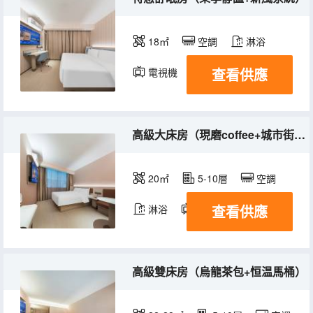
18㎡
空調
淋浴
查看供應
電視機
高級大床房（現磨coffee+城市街景）
20㎡
5-10層
空調
查看供應
淋浴
電視機
高級雙床房（烏龍茶包+恒温馬桶）