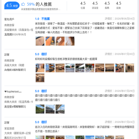
4.5
4.5
4.5
4.5
59%
的人推薦
4.5
/5分
位置
清潔度
服務
設施
永安旅遊評價由真實酒店住客提供的評價。
1.0
不推薦
評價於：2026年08月04日
匿名用戶
來到榮昌，就睡了一晚漢庭，所有關節處長紅疹子。仔細看被單，嚇死了，毛毛的好臟。前
商務旅客
台的處理方式：愛搭不理。趕緊自己去買了葯膏塗了，逃離酒店。後面住瑞爾和錦江之星都
高級雙床房（烏龍茶包+恆
沒再過敏，嚇人的酒店，不知道評分乍刷上去的！！
温馬桶）
入住於2026年08月
5.0
極好
評價於：2026年07月30日
訪客
好的好的設備好衞生很乾凈整潔舒適很推薦大家一起選擇
商務旅客
高級大床房（現磨
coffee+城市街景）
入住於2026年07月
5.0
極好
評價於：2026年07月29日
💗liupikelasi₅₂₀
還行還行還行還行還行還行還行還行還行還行還行還行還行還行還行還行還行還行還行還行
商務旅客
還行還行還行還行還行
商務大床房（恆温馬桶+卡
座沙發+零壓睡眠）
入住於2026年07月
5.0
極好
評價於：2026年07月24日
訪客
這次入住的房間很滿意！房間寬敞明亮，床墊軟硬剛好，被子超舒服，一覺睡到自然醒隔音
家庭旅遊
也不錯，性價比很高！
大床房（觀影投屏+記憶
枕）
入住於2026年07月