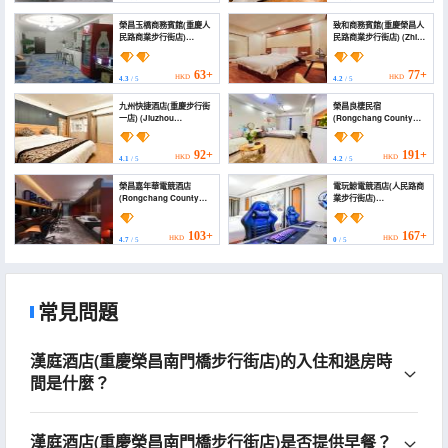
榮昌玉橋商務賓館(重慶人
致和商務賓館(重慶榮昌人
民路商業步行街店)
民路商業步行街店) (Zhihe
(Yuqiao Business
Business Hotel
Hotel)
(Chongqing Rongchang
Renmin Road
63+
77+
HKD
HKD
4.3
/ 5
4.2
/ 5
Commercial Pedestrian
Street))
九州快捷酒店(重慶步行街
榮昌良棲民宿
一店) (Jiuzhou
(Rongchang County
Business Hotel
Liangqi Homestay)
(Chongqing Pedestrian
Street Branch 1))
92+
191+
HKD
HKD
4.1
/ 5
4.2
/ 5
榮昌嘉年華電競酒店
電玩鯨電競酒店(人民路商
(Rongchang County
業步行街店)
Carnival E-Sports
(Dianwanjing E-Sports
Hotel)
Hotel (Renmin Road
Commercial Pedestrian
103+
167+
HKD
HKD
4.7
/ 5
0
/ 5
Street))
常見問題
漢庭酒店(重慶榮昌南門橋步行街店)的入住和退房時
間是什麼？
漢庭酒店(重慶榮昌南門橋步行街店)是否提供早餐？