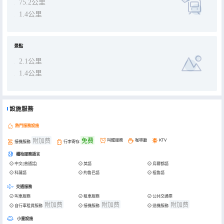
75.2公里
總之，酒店周圍資源豐富，交通方便，是大家商務接待、業務出差、家人旅行住宿的理想選擇。
尊敬的賓客朋友，人在旅途，家在漢庭，歡迎您選擇下榻漢庭重慶榮昌南門橋步行街酒店。
1.4公里
景點
2.1公里
1.4公里
設施服務
熱門服務設施
附加费
免費
叫醒服務
咖啡廳
KTV
接機服務
行李寄存
櫃枱服務語言
中文(普通話)
英語
烏爾都語
科薩語
約魯巴語
祖魯語
交通服務
叫車服務
租車服務
公共交通票
附加费
附加费
附加费
自行車租賃服務
接機服務
送機服務
小童設施