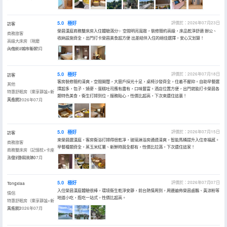
5.0
極好
評價於：2026年07月23日
訪客
榮昌漢庭商務雙床房入住體驗滿分✨ 空間明亮寬敞，裝修簡約高級，床品乾淨舒適 辦公、
商務旅客
收納設施齊全，出門打卡榮昌美食超方便 出差結伴入住的絕佳選擇，安心又划算！
高級大床房（現磨
coffee+城市街景）
入住於2026年07月
5.0
極好
評價於：2026年07月18日
訪客
客房裝修簡約清爽，空間開闊，大窗戶採光十足，桌椅沙發齊全，住着不壓抑。自助早餐選
其他
擇超多，包子、燒麥、蛋糕吐司應有盡有，口味豐富。酒店位置方便，出門就能打卡榮昌各
特惠舒眠房（樂享靜謐+新
類特色美食，衞生打掃到位，服務貼心，性價比超高，下次來還住這裏！
風系統）
入住於2026年07月
5.0
極好
評價於：2026年07月15日
訪客
來榮昌選漢庭，客房衞浴打掃得很乾凈，玻璃淋浴房通透清爽，智能馬桶提升入住幸福感。
商務旅客
早餐種類齊全，蒸玉米紅薯、新鮮時蔬全都有，性價比拉滿，下次還住這家！
商務雙床房（記憶枕+卡座
沙發+香氛洗沐）
入住於2026年07月
5.0
極好
評價於：2026年07月07日
Tongxiaa
入住榮昌漢庭體驗很棒，環境衞生乾淨安靜，前台熱情周到，周邊遍佈榮昌鹵鵝、黃涼粉等
情侶
地道小吃，逛吃一站式，性價比超高。
特惠舒眠房（樂享靜謐+新
風系統）
入住於2026年07月