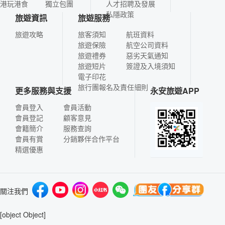
港玩港食
獨立包團
人才招聘及發展
私隱政策
旅遊資訊
旅遊服務
旅遊攻略
旅客須知
航班資料
旅遊保險
航空公司資料
旅遊禮券
惡劣天氣通知
旅遊短片
簽證及入境須知
電子印花
旅行團報名及責任細則
更多服務與支援
永安旅遊APP
會員登入
會員活動
會員登記
顧客意見
會籍簡介
服務查詢
會員有賞
分銷夥伴合作平台
精選優惠
關注我們
[object Object]