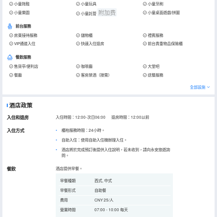
小童拖鞋
小童玩具
小童牙刷
附加费
小童樂園
小童桌面遊戲/拼圖
小童託管
前台服務
房東接待服務
儲物櫃
禮賓服務
VIP通道入住
快速入住退房
前台貴重物品保險櫃
餐飲服務
售貨亭/便利店
咖啡廳
大堂吧
餐廳
客房禁酒（按需）
送餐服務
全部設施
酒店政策
入住和退房
入住時間：12:00-次日06:00 退房時間：12:00以前
入住方式
櫃枱服務時間：24小時。
自助入住：使用自助入住機辦理入住。
酒店將於完成預訂後提供入住說明，若未收到，請向永安旅遊詢
問。
餐飲
酒店提供早餐。
早餐種類
西式, 中式
早餐形式
自助餐
費用
CNY 25/人
營業時間
07:00 - 10:00 每天