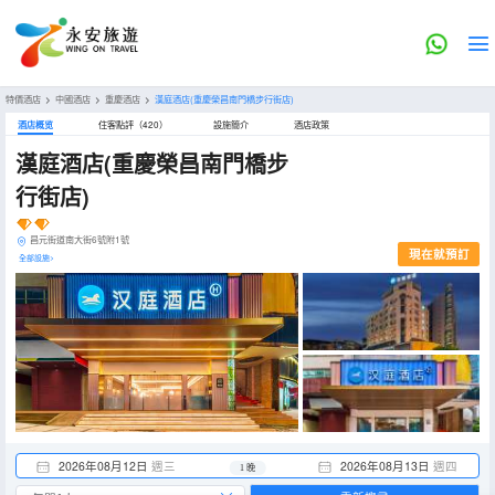
特價酒店
>
中國酒店
>
重慶酒店
>
漢庭酒店(重慶榮昌南門橋步行街店)
酒店概览
住客點評（420）
設施簡介
酒店政策
漢庭酒店(重慶榮昌南門橋步
行街店)
昌元街道南大街6號附1號
現在就預訂
全部設施>
2026年08月12日
週三
2026年08月13日
週四
1 晚