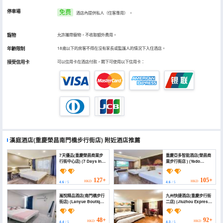
停車場
免费
酒店內提供私人（住客專用）
。
寵物
允許攜帶寵物，不收取額外費用。
年齡限制
18歲以下的房客不得在沒有家長或監護人的情況下入住酒店。
接受信用卡
可以信用卡在酒店付款，閣下可使用以下信用卡：
漢庭酒店(重慶榮昌南門橋步行街店)
附近酒店推薦
7天優品(重慶榮昌商業步
重慶亞多智能酒店(榮昌商
行街中心店) (7 Days Inn
業步行街店 ) (Yado
(Rongchang
Hotel)
Commercial Pedestrian
Street))
127+
105+
HKD
HKD
4.6
/ 5
4.6
/ 5
嵐悅精品酒店(南門橋步行
九州快捷酒店(重慶步行街
街店) (Lanyue Boutique
二店) (Jiuzhou Express
Hotel (Nanmenqiao
Hotel)
Pedestrian Street
Store)
48+
92+
HKD
HKD
4.4
/ 5
4.3
/ 5