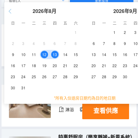
重新搜尋
2026年8月
2026年9月
大床房（觀影投屏+記憶枕）
日
一
二
三
四
五
六
日
一
二
三
四
1
1
2
3
18㎡
5-10層
空調
2
3
4
5
6
7
8
6
7
8
9
10
查看供應
淋浴
電視機
9
10
11
12
13
14
15
13
14
15
16
17
16
17
18
19
20
21
22
20
21
22
23
24
商務大床房（恒温馬桶+卡座沙發+零壓睡眠）
23
24
25
26
27
28
29
27
28
29
30
30
31
20㎡
5-10層
空調
*所有入住退房日期均為目的地日期
查看供應
淋浴
電視機
特惠舒眠房（樂享靜謐+新風系統）