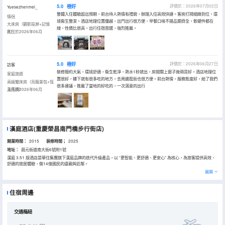
5.0
極好
評價於：2026年07月02日
Yuesezhenmei_
整體入住體驗超出預期，前台待人熱情有禮貌，辦理入住高效快捷。客房打掃細緻到位，環
情侶
境衞生整潔。酒店地理位置優越，出門出行很方便，早餐口味不錯品類齊全，軟硬件都在
大床房（觀影投屏+記憶
線，性價比很高，出行住宿首選，強烈推薦。
枕）
入住於2026年06月
5.0
極好
評價於：2026年06月27日
訪客
裝修簡約大氣，環境舒適，衞生乾淨，熱水1秒就出，房間關上窗子後隔音好。酒店地理位
家庭旅遊
置很好，樓下就有很多吃的地方，去周邊逛街也很方便。前台熱情，服務態度好，給了我們
高級雙床房（烏龍茶包+恆
很多建議，推薦了當地的好吃的，一次滿意的出行
温馬桶）
入住於2026年06月
漢庭酒店(重慶榮昌南門橋步行街店)
開業時間：
2015
装修時間；
2025
地址：
昌元街道南大街6號附1號
漢庭 3.51 版酒店是華住集團旗下漢庭品牌的迭代升級產品，以 “更智能、更舒適、更安心” 為核心，為旅客提供高效、
舒適的旅居體驗，做14億國民的遠親與近鄰。
【工業園區】榮昌漢庭酒店距離榮昌工業園區約10分鐘車程，榮昌作為重慶市西大門，成渝城市羣腹心地帶，榮昌工業
展開
園區涵蓋消費品工業、新材料、智能裝備、電子信息、農牧高新等等，漢庭酒店打車或駕車到園區約約10分鐘。
【交通】打車或駕車到榮昌高鐵站約15分鐘，到榮昌火車站和富吉汽車站約5分鐘。
【免費停車場】停車場在酒店負一樓，有電梯可到1樓大堂。
住宿周邊
【免費洗衣】酒店洗衣房配備有掛燙機、專業的LG洗衣機和烘乾機，容量13KG。能滿足你出差、旅行適時穿上乾淨整
潔的衣物需求。
【吃喝玩樂購】滷鵝、鋪蓋面、各類火鍋、羊肉湯、夏布小鎮、萬靈古鎮、銀樂迪KTV、7號衣褲商場，人民路步行街，
區政府機關食堂等。
交通樞紐
【周邊配套】酒店樓下有銀行、藥房、步行街、商場。附近有西南大學、大潤發和華潤超市、富吉汽車站、人民醫院和
中醫院。