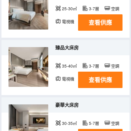
25-30㎡
3-7層
空調
查看供應
電視機
冰箱
臻品大床房
35-40㎡
3-7層
空調
查看供應
電視機
冰箱
豪華大床房
30-35㎡
5-7層
空調