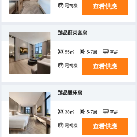
查看供應
電視機
冰箱
臻品蔚萊套房
55㎡
5-7層
空調
查看供應
電視機
冰箱
臻品雙床房
38㎡
5-7層
空調
查看供應
電視機
冰箱