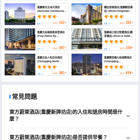
重慶陽光五洲大酒店
麗呈君頓酒店(重慶觀音橋
(Sunshine Continental
店) (Rezen Kingtown
Grand Hotel)
Hotel (Chongqing
Guanyinqiao))
342+
281+
HKD
HKD
4.4
/ 5
4.8
/ 5
重慶北站福朋喜來登酒店
重慶兩江假日智選酒店(觀
(Four Points By
音橋店) (River & Holiday
Sheraton Chongqing
Smart Hotel)
North Railway Station)
397+
259+
HKD
HKD
4.7
/ 5
4.6
/ 5
重慶北站人和亞朵酒店
重慶觀音橋九街城際酒店
(Chongqing North
(Chongqing
Railway Station Renhe
Guanyinqiao 9 Street
Atour Hotel)
Intercity Hotel)
382+
418+
HKD
HKD
4.9
/ 5
4.8
/ 5
常見問題
東方蔚萊酒店(重慶新牌坊店)的入住和退房時間是什
麼？
東方蔚萊酒店(重慶新牌坊店)是否提供早餐？