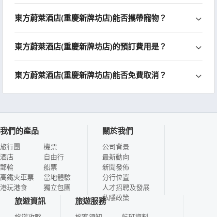
東方蔚萊酒店(重慶新牌坊店)能否攜帶寵物？
東方蔚萊酒店(重慶新牌坊店)的預訂費用是？
東方蔚萊酒店(重慶新牌坊店)能否免費取消？
我們的產品
關於我們
旅行團
機票
公司背景
酒店
自由行
最新動向
郵輪
船票
新聞發佈
高鐵火車票
當地體驗
分行位置
港玩港食
獨立包團
人才招聘及發展
私隱政策
旅遊資訊
旅遊服務
旅遊攻略
旅客須知
航班資料