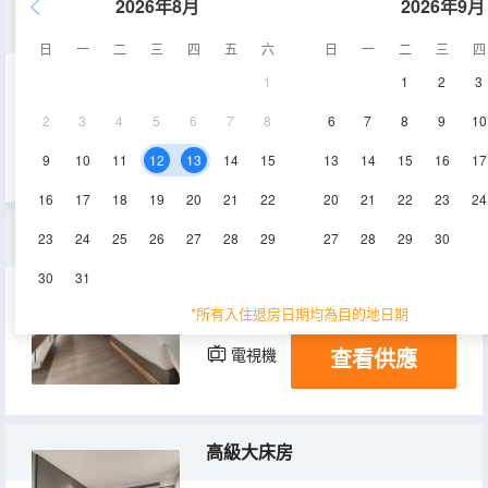
2026年8月
2026年9月
豪華雙床房
日
一
二
三
四
五
六
日
一
二
三
四
1
1
2
3
35㎡
5-7層
空調
2
3
4
5
6
7
8
6
7
8
9
10
查看供應
電視機
冰箱
9
10
11
12
13
14
15
13
14
15
16
17
16
17
18
19
20
21
22
20
21
22
23
24
高級雙床房
23
24
25
26
27
28
29
27
28
29
30
30
31
32㎡
5-7層
空調
*所有入住退房日期均為目的地日期
查看供應
電視機
冰箱
高級大床房