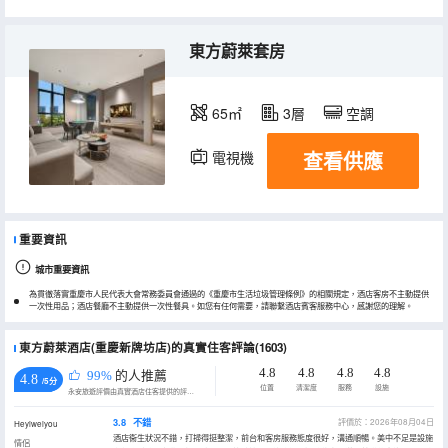
東方蔚萊套房
65㎡
3層
空調
查看供應
電視機
冰箱
重要資訊
城市重要資訊
為貫徹落實重慶市人民代表大會常務委員會通過的《重慶市生活垃圾管理條例》的相關規定，酒店客房不主動提供
一次性用品；酒店餐廳不主動提供一次性餐具。如您有任何需要，請聯繫酒店賓客服務中心，感謝您的理解。
東方蔚萊酒店(重慶新牌坊店)的真實住客評論(1603)
4.8
4.8
4.8
4.8
99%
的人推薦
4.8
/5分
位置
清潔度
服務
設施
永安旅遊評價由真實酒店住客提供的評價。
3.8
不錯
評價於：2026年08月04日
Heyiweiyou
酒店衞生狀況不錯，打掃得挺整潔，前台和客房服務態度很好，溝通順暢。美中不足是設施
情侶