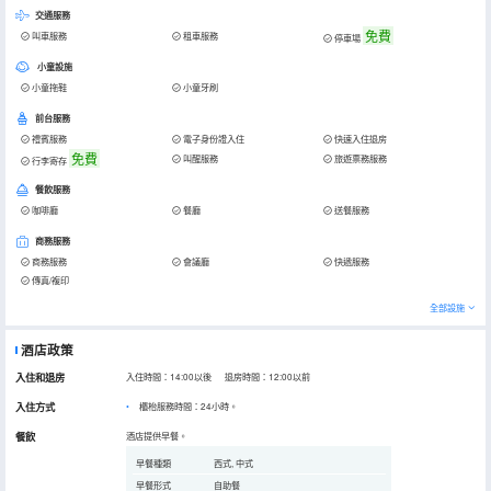
交通服務
免費
叫車服務
租車服務
停車場
小童設施
小童拖鞋
小童牙刷
前台服務
禮賓服務
電子身份證入住
快速入住退房
免費
叫醒服務
旅遊票務服務
行李寄存
餐飲服務
咖啡廳
餐廳
送餐服務
商務服務
商務服務
會議廳
快遞服務
傳真/複印
全部設施
酒店政策
入住和退房
入住時間：14:00以後 退房時間：12:00以前
入住方式
櫃枱服務時間：24小時。
餐飲
酒店提供早餐。
早餐種類
西式, 中式
早餐形式
自助餐