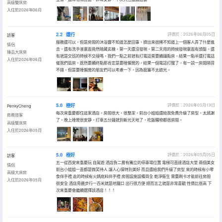
高級雙床房
入住於2026年06月
2.2
還行
評價於：2026年06月05日
訪客
服務還可以，但是房間的沐浴露不知道怎麼回事，擠出來很稀不知道上一個客人弄了什麼進
情侶
去，還有洗手液裏面竟然暗藏玄機，第一天還沒發現，第二天用的時候發現裏面有頭髮，還
臻品大床房
有就是交班的時候不交接嗎，我們一點之前就有打電話需要續鐘點房，結果一點半還打電話
入住於2026年06月
催我們退房，既然要續終點那肯定是要睡懶覺的，結果一個電話打醒了，有一説一房間隔音
不錯，但是要睡懶覺的朋友們可以考慮一下，因為窗簾不太遮光。
5.0
極好
評價於：2026年05月19日
PenkyCheng
每次來重慶都住這家酒店，房間很大，很整潔，前台小姐姐還給我免費升級了房型，太感謝
商務旅客
了。晚上睡覺很安靜，打車五分鐘就到新光天地了，吃飯購物都很房間。
高級雙床房
入住於2026年05月
5.0
極好
評價於：2026年05月05日
訪客
五一從西安來重慶玩 自駕遊 酒店負二層有獨立的停車場位置 電梯可直達酒店大堂 兩個美女
情侶
前台小姐姐一直都是微笑待人 讓人心情特別美好 而且還給我們升級了房型 來的時候有小零
高級大床房
食伴手禮 走的時候有火鍋底料伴手禮 房間設施設備齊全 乾淨衞生 需要刷卡才能前往房間
入住於2026年05月
很安全 酒店旁邊步行一百米就是地鐵口 出行很方便 總而言之就是非常喜歡 性價比很高 下
次來重慶會繼續選擇該酒店！！！