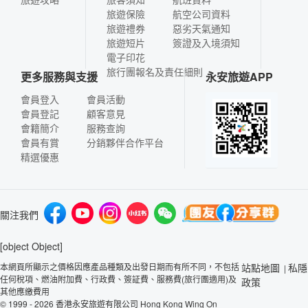
旅遊保險
航空公司資料
旅遊禮券
惡劣天氣通知
旅遊短片
簽證及入境須知
電子印花
旅行團報名及責任細則
更多服務與支援
永安旅遊APP
會員登入
會員活動
會員登記
顧客意見
會籍簡介
服務查詢
會員有賞
分銷夥伴合作平台
精選優惠
關注我們
[object Object]
本網頁所顯示之價格因應產品種類及出發日期而有所不同，不包括
站點地圖
私隱
|
任何稅項、燃油附加費、行政費、簽証費、服務費(旅行團適用)及
政策
其他應繳費用
© 1999 - 2026 香港永安旅遊有限公司 Hong Kong Wing On