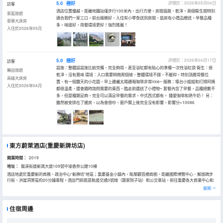
5.0
極好
評價於：2026年05月04日
訪客
酒店位置優越，距離地鐵站僅步行100米內，出行方便。房間寬敞、乾淨。兩個衞生間特別
家庭旅遊
適合我們一家三口。前台服務好，入住🈶小零食送到房間，退房有小禮品贈送。早餐品種
豪華大床房
多，味道好，用餐環境更好！強烈推薦！
入住於2026年05月
5.0
極好
評價於：2026年04月17日
訪客
設施：整體設設施比較完備，完全夠用，甚至浴缸都有貼心的準備一次性浴缸袋 衞生：很
獨自旅遊
乾凈，沒有異味 環境：入口需要稍微爬個坡，整體環境不錯，不壓抑。特別頂層用餐位
高級大床房
置，有一個露天的小花園，早上邊曬太陽邊喝咖啡非常nice~ 服務：導台小姐姐和打掃阿姨
入住於2026年04月
都很温柔，還會隨時詢問需要的東西。臨走前還送了小禮物~ 套餐內含了早餐，品種總數不
多，但是種類足夠。完全可以滿足早餐的需求。中式西式都有。 鍾愛咖啡和熱牛奶！ 另：
雖然被安排在了邊房，以為會很吵，窗戶關上後完全沒有影響。影響分+10086
東方蔚萊酒店(重慶新牌坊店)
開業時間：
2019
地址：
龍溪街道新溉大道109號中渝香奈公館10棟
酒店地處於重慶新的商務、政治中心“新牌坊”地區；重慶基金小鎮內，毗鄰觀音橋商圈，距離國際博覽中心、解放碑步
行街、洪崖洞景區約20分鐘車程。酒店門前既是軌道交通3號線（鄭家院子站）和公交車站，前往重慶各大商業中心和
景點十分便利。
展開
酒店為滿足用戶個性化、品質化、多元化、社交化、共享化等多維度而打造的全新一代高端酒店。為了向您提供更舒
適、方便的入住環境，酒店還配置了新一代新風系統（室內自動換氣）及客控智能系統（客房智能管理控制）。
住宿周邊