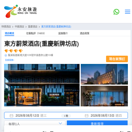
特價酒店
>
中國酒店
>
重慶酒店
>
東方蔚萊酒店(重慶新牌坊店)
酒店概览
住客點評（1603）
設施簡介
酒店政策
東方蔚萊酒店(重慶新牌坊店)
龍溪街道新溉大道109號中渝香奈公館10棟
現在就預訂
全部設施>
2026年08月12日
週三
2026年08月13日
週四
1 晚
重新搜尋