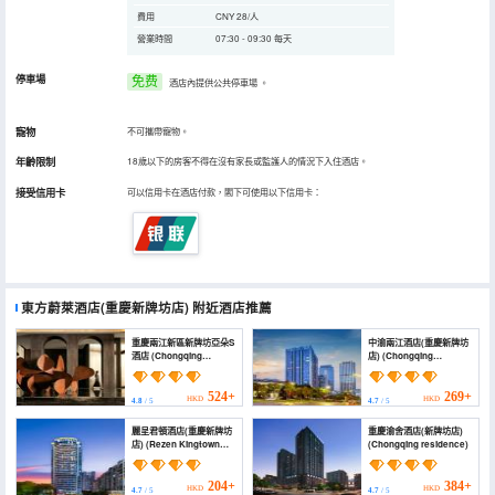
費用
CNY 28/人
營業時間
07:30 - 09:30 每天
停車場
免费
酒店內提供公共停車場
。
寵物
不可攜帶寵物。
年齡限制
18歲以下的房客不得在沒有家長或監護人的情況下入住酒店。
接受信用卡
可以信用卡在酒店付款，閣下可使用以下信用卡：
東方蔚萊酒店(重慶新牌坊店)
附近酒店推薦
重慶兩江新區新牌坊亞朵S
中渝兩江酒店(重慶新牌坊
酒店 (Chongqing
店) (Chongqing
Liangjiang New Area
Zhongyu Liangjiang
Xinpaifang Atour S
Hotel (Chongqing
Hotel)
Xinpaifang Fortune
524+
269+
HKD
HKD
4.8
/ 5
4.7
/ 5
Center Branch))
麗呈君頓酒店(重慶新牌坊
重慶渝舍酒店(新牌坊店)
店) (Rezen Kingtown
(Chongqing residence)
Hotel (Chongqing
Xinpaifang))
204+
384+
HKD
HKD
4.7
/ 5
4.7
/ 5