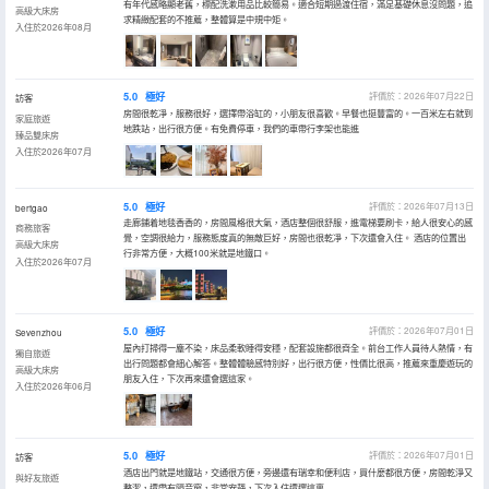
有年代感略顯老舊，標配洗漱用品比較簡易。適合短期過渡住宿，滿足基礎休息沒問題，追
高級大床房
求精緻配套的不推薦，整體算是中規中矩。
入住於2026年08月
5.0
極好
評價於：2026年07月22日
訪客
房間很乾凈，服務很好，選擇帶浴缸的，小朋友很喜歡。早餐也挺豐富的。一百米左右就到
家庭旅遊
地跌站，出行很方便。有免費停車，我們的車帶行李架也能進
臻品雙床房
入住於2026年07月
5.0
極好
評價於：2026年07月13日
bertgao
走廊鋪着地毯香香的，房間風格很大氣，酒店整個很舒服，進電梯要刷卡，給人很安心的感
商務旅客
覺，空調很給力，服務態度真的無敵巨好，房間也很乾凈，下次還會入住。 酒店的位置出
高級大床房
行非常方便，大概100米就是地鐵口。
入住於2026年07月
5.0
極好
評價於：2026年07月01日
Sevenzhou
屋內打掃得一塵不染，床品柔軟睡得安穩，配套設施都很齊全。前台工作人員待人熱情，有
獨自旅遊
出行問題都會細心解答。整體體驗感特別好，出行很方便，性價比很高，推薦來重慶遊玩的
高級大床房
朋友入住，下次再來還會選這家。
入住於2026年06月
5.0
極好
評價於：2026年07月01日
訪客
酒店出門就是地鐵站，交通很方便，旁邊還有瑞幸和便利店，買什麼都很方便，房間乾淨又
與好友旅遊
整潔，還帶有隔音窗，非常安靜，下次入住還選這裏