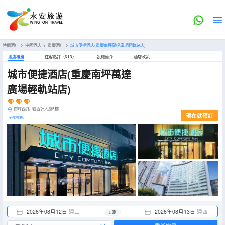
特價酒店
>
中國酒店
>
重慶酒店
>
城市便捷酒店(重慶南坪萬達廣場輕軌站店)
酒店概览
住客點評（613）
設施簡介
酒店政策
城市便捷酒店(重慶南坪萬達
廣場輕軌站店)
南坪西路1號西計大廈5樓
現在就預訂
全部設施>
2026年08月12日
週三
2026年08月13日
週四
1 晚