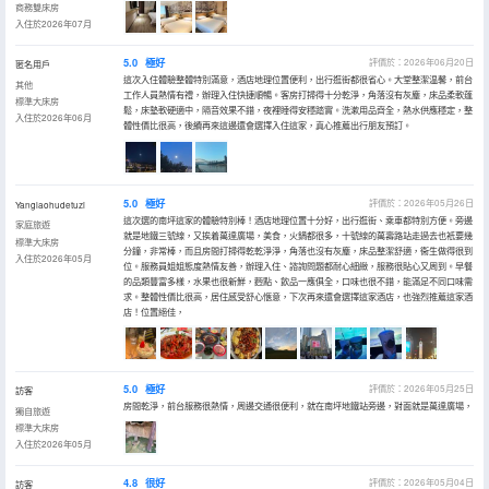
商務雙床房
入住於2026年07月
5.0
極好
評價於：2026年06月20日
匿名用戶
這次入住體驗整體特別滿意，酒店地理位置便利，出行逛街都很省心。大堂整潔温馨，前台
其他
工作人員熱情有禮，辦理入住快捷順暢。客房打掃得十分乾淨，角落沒有灰塵，床品柔軟蓬
標準大床房
鬆，床墊軟硬適中，隔音效果不錯，夜裡睡得安穩踏實。洗漱用品齊全，熱水供應穩定，整
入住於2026年06月
體性價比很高，後續再來這邊還會選擇入住這家，真心推薦出行朋友預訂。
5.0
極好
評價於：2026年05月26日
Yanglaohudetuzi
這次選的南坪這家的體驗特別棒！酒店地理位置十分好，出行逛街、乘車都特別方便。旁邊
家庭旅遊
就是地鐵三號線，又挨着萬達廣場，美食，火鍋都很多，十號線的萬壽路站走過去也衹要幾
標準大床房
分鐘，非常棒，而且房間打掃得乾乾淨淨，角落也沒有灰塵，床品整潔舒適，衞生做得很到
入住於2026年05月
位。服務員姐姐態度熱情友善，辦理入住、諮詢問題都耐心細緻，服務很貼心又周到。早餐
的品類豐富多樣，水果也很新鮮，麪點、飲品一應俱全，口味也很不錯，能滿足不同口味需
求。整體性價比很高，居住感受舒心愜意，下次再來還會選擇這家酒店，也強烈推薦這家酒
店！位置絕佳，
5.0
極好
評價於：2026年05月25日
訪客
房間乾淨，前台服務很熱情，周邊交通很便利，就在南坪地鐵站旁邊，對面就是萬達廣場，
獨自旅遊
標準大床房
入住於2026年05月
4.8
很好
評價於：2026年05月04日
訪客