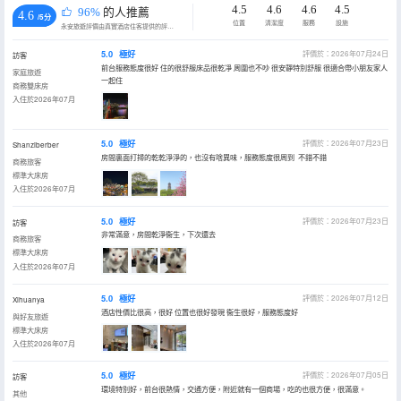
4.5
4.6
4.6
4.5
96%
的人推薦
4.6
/5分
位置
清潔度
服務
設施
永安旅遊評價由真實酒店住客提供的評價。
5.0
極好
評價於：2026年07月24日
訪客
前台服務態度很好 住的很舒服床品很乾凈 周圍也不吵 很安靜特別舒服 很適合帶小朋友家人
家庭旅遊
一起住
商務雙床房
入住於2026年07月
5.0
極好
評價於：2026年07月23日
Shanziberber
房間裏面打掃的乾乾淨淨的，也沒有啥異味，服務態度很周到 不錯不錯
商務旅客
標準大床房
入住於2026年07月
5.0
極好
評價於：2026年07月23日
訪客
非常滿意，房間乾淨衞生，下次還去
商務旅客
標準大床房
入住於2026年07月
5.0
極好
評價於：2026年07月12日
Xihuanya
酒店性價比很高，很好 位置也很好發現 衞生很好，服務態度好
與好友旅遊
標準大床房
入住於2026年07月
5.0
極好
評價於：2026年07月05日
訪客
環境特別好，前台很熱情，交通方便，附近就有一個商場，吃的也很方便，很滿意。
其他