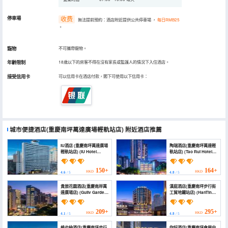
停車場
收费
無法提前預約：酒店附近提供公共停車場
，
每日RMB25
。
寵物
不可攜帶寵物。
年齡限制
18歲以下的房客不得在沒有家長或監護人的情況下入住酒店。
接受信用卡
可以信用卡在酒店付款，閣下可使用以下信用卡：
城市便捷酒店(重慶南坪萬達廣場輕軌站店)
附近酒店推薦
IU酒店 (重慶南坪萬達廣場
陶瑞酒店(重慶南坪萬達輕
輕軌站店) (IU Hotel
軌站店) (Tao Rui Hotel
(Chongqing Nanping
(Chongqing Nanping
Wanda Plaza Light Rail
Wanda Light Rail
Station))
Station))
150+
164+
HKD
HKD
4.6
/ 5
4.8
/ 5
貴旅花園酒店(重慶南岸萬
漢庭酒店(重慶南坪步行街
達廣場店) (Guilv Garden
工貿地鐵站店) (HanTing
Hotel (Chongqing
Hotel (Chongqing
Nan'an Wanda Plaza))
Nanping Pedestrian
Street Gongmao
209+
295+
HKD
HKD
4.1
/ 5
4.8
/ 5
Subway Station))
維也納酒店(重慶南坪步行
你好酒店(重慶南坪會展中