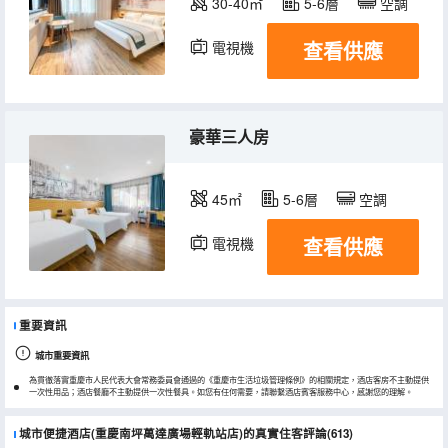
30-40㎡
5-6層
空調
查看供應
電視機
豪華三人房
45㎡
5-6層
空調
查看供應
電視機
重要資訊
城市重要資訊
為貫徹落實重慶市人民代表大會常務委員會通過的《重慶市生活垃圾管理條例》的相關規定，酒店客房不主動提供
一次性用品；酒店餐廳不主動提供一次性餐具。如您有任何需要，請聯繫酒店賓客服務中心，感謝您的理解。
城市便捷酒店(重慶南坪萬達廣場輕軌站店)的真實住客評論(613)