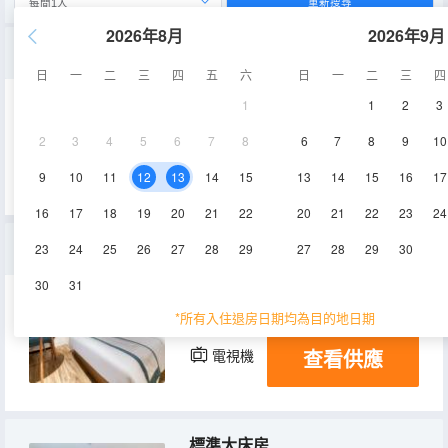
重新搜尋
2026年8月
2026年9月
商務雙床房
日
一
二
三
四
五
六
日
一
二
三
四
1
1
2
3
35㎡
5-6層
空調
2
3
4
5
6
7
8
6
7
8
9
10
查看供應
電視機
9
10
11
12
13
14
15
13
14
15
16
17
16
17
18
19
20
21
22
20
21
22
23
24
商務大床房
23
24
25
26
27
28
29
27
28
29
30
30
31
30-35㎡
5-6層
空調
*所有入住退房日期均為目的地日期
查看供應
電視機
標準大床房