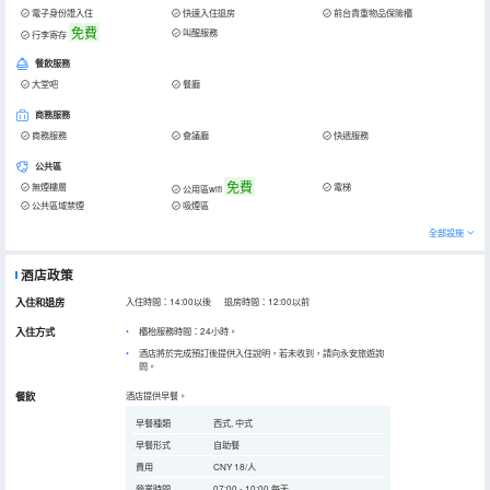
電子身份證入住
快速入住退房
前台貴重物品保險櫃
免費
叫醒服務
行李寄存
餐飲服務
大堂吧
餐廳
商務服務
商務服務
會議廳
快遞服務
公共區
免費
無煙樓層
電梯
公用區wifi
公共區域禁煙
吸煙區
全部設施
酒店政策
入住和退房
入住時間：14:00以後 退房時間：12:00以前
入住方式
櫃枱服務時間：24小時。
酒店將於完成預訂後提供入住說明，若未收到，請向永安旅遊詢
問。
餐飲
酒店提供早餐。
早餐種類
西式, 中式
早餐形式
自助餐
費用
CNY 18/人
營業時間
07:00 - 10:00 每天