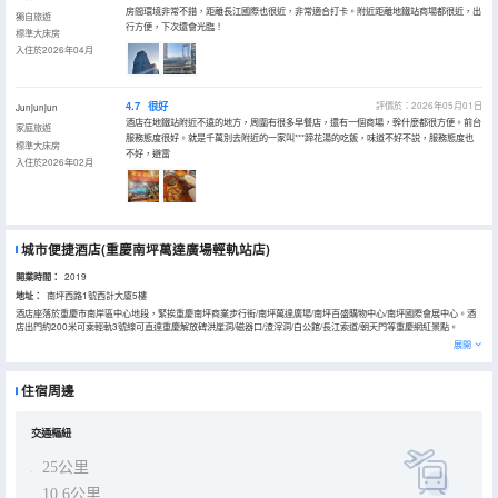
房間環境非常不錯，距離長江國際也很近，非常適合打卡。附近距離地鐵站商場都很近，出
獨自旅遊
行方便，下次還會光臨！
標準大床房
入住於2026年04月
4.7
很好
評價於：2026年05月01日
Junjunjun
酒店在地鐵站附近不遠的地方，周圍有很多早餐店，還有一個商場，幹什麼都很方便。前台
家庭旅遊
服務態度很好。就是千萬別去附近的一家叫***蹄花湯的吃飯，味道不好不説，服務態度也
標準大床房
不好，避雷
入住於2026年02月
城市便捷酒店(重慶南坪萬達廣場輕軌站店)
開業時間：
2019
地址：
南坪西路1號西計大廈5樓
酒店座落於重慶市南岸區中心地段，緊挨重慶南坪商業步行街/南坪萬達廣場/南坪百盛購物中心/南坪國際會展中心。酒
店出門約200米可乘輕軌3號線可直達重慶解放碑洪崖洞/磁器口/渣滓洞/白公館/長江索道/朝天門等重慶網紅景點。
東呈國際集團，是一家卓越的酒店集團，旗下共有15大酒店品牌。自2006年成立以來，東呈秉承“以客為尊、合作分
展開
享、激情專注、結果導向”的價值觀，致力成為世界一流酒店集團。目前，集團旗下擁有超過3000家酒店（含籌建），
客房數超過24萬，分佈於全球200多座城市，管理員工數量約6萬，付費會員數超過4200萬。城市便捷酒店是東呈旗下
全民優選高端經濟型酒店品牌，2006年創立於深圳，2011年成功進軍海外市場，目前已實現全國覆蓋。清新英倫風
住宿周邊
尚、現代極簡設計；品質大堂、城市咖啡吧、國際香薰、舒適沐浴、時尚傢俱、，為賓客提供超越期待的高性價比住宿
體驗。酒店擁有客房六十餘間，嘗試便捷秉承，簡約、時尚、精緻、綠色的產品理念。
交通樞紐
25公里
10.6公里