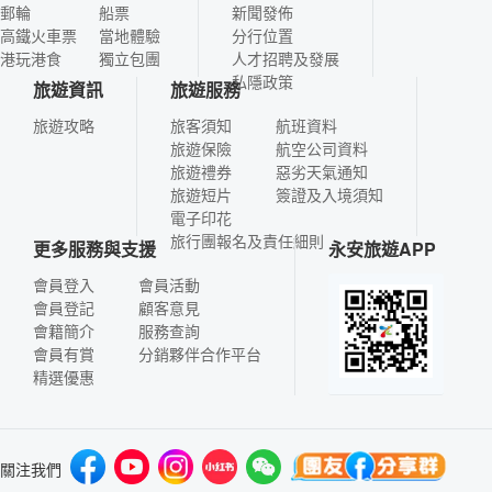
郵輪
船票
新聞發佈
高鐵火車票
當地體驗
分行位置
港玩港食
獨立包團
人才招聘及發展
私隱政策
旅遊資訊
旅遊服務
旅遊攻略
旅客須知
航班資料
旅遊保險
航空公司資料
旅遊禮券
惡劣天氣通知
旅遊短片
簽證及入境須知
電子印花
旅行團報名及責任細則
更多服務與支援
永安旅遊APP
會員登入
會員活動
會員登記
顧客意見
會籍簡介
服務查詢
會員有賞
分銷夥伴合作平台
精選優惠
關注我們