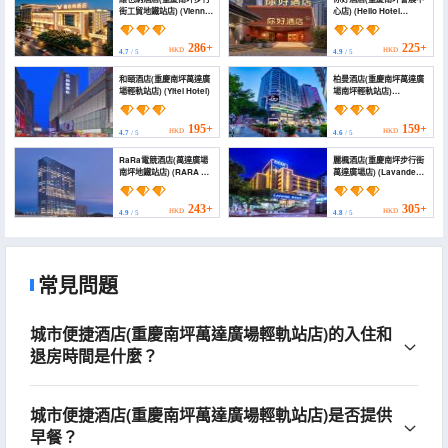
街工貿地鐵站店) (Vienna
心店) (Hello Hotel
Hotel (Chongqing
(Chongqing Nanping
Nanping Pedestrian
Convention and
Street Gongmao Metro
Exhibition Center
286+
225+
HKD
HKD
4.7
/ 5
4.9
/ 5
Station Branch))
Branch))
和頤酒店(重慶南坪萬達廣
柏曼酒店(重慶南坪萬達廣
場輕軌站店) (Yitel Hotel)
場南坪輕軌站店)
(Borrman Hotel
(Chongqing Nanping
Wanda Plaza Nanping
195+
159+
HKD
HKD
4.7
/ 5
4.6
/ 5
Light Rail Station))
RaRa電競酒店(萬達廣場
麗楓酒店(重慶南坪步行街
南坪地鐵站店) (RARA E-
萬達廣場店) (Lavande
sports Hotel)
Hotel (Chongqing
Nanping Pedestrian
Street Wanda Plaza))
243+
305+
HKD
HKD
4.9
/ 5
4.8
/ 5
常見問題
城市便捷酒店(重慶南坪萬達廣場輕軌站店)的入住和
退房時間是什麼？
城市便捷酒店(重慶南坪萬達廣場輕軌站店)是否提供
早餐？