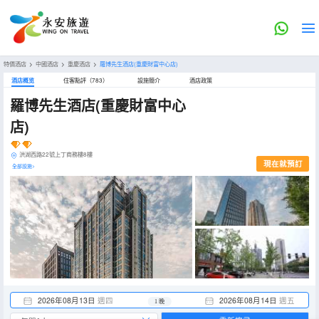
特價酒店
>
中國酒店
>
重慶酒店
>
羅博先生酒店(重慶財富中心店)
酒店概览
住客點評（783）
設施簡介
酒店政策
羅博先生酒店(重慶財富中心
店)
洪湖西路22號上丁商務樓8樓
現在就預訂
全部設施>
2026年08月13日
週四
2026年08月14日
週五
1 晚