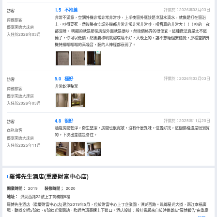
1.5
不推薦
評價於：2026年03月03日
訪客
非常不滿意，空調外機非常非常非常吵，上半夜窗外應該是冷凝水滴水，就像是打在窗沿
商務旅客
上，吵得要死，然後整夜空調外機都非常非常非常非常吵，噪音真的非常大！！！吵的一夜
優享閑逸大床房
都沒睡。 明顯的就是那個房型外面就是很吵，然後價格弄的很便宜，這種做法真是太不道
入住於2026年03月
德了，你可以低價，然後要標明就寢環境不好，大晚上的，誰不想睡個安穩覺，那種空調外
機持續嗡嗡嗡的高噪音，聽的人神經都衰弱了。
5.0
極好
評價於：2026年03月03日
訪客
非常乾淨整潔
商務旅客
優享閑逸大床房
入住於2026年03月
4.8
很好
評價於：2025年11月20日
訪客
酒店房間乾淨，衞生整潔，房間也很寬敞，沒有什麼異味。位置好找，這個價格還是很划算
商務旅客
的。下次出差還是會住。
優享閑逸大床房
入住於2025年11月
羅博先生酒店(重慶財富中心店)
開業時間：
2019
装修時間；
2020
地址：
洪湖西路22號上丁商務樓8樓
羅博先生酒店（重慶財富中心店)建於2019年5月，位於財富中心上丁企業園，洪湖西路。毗鄰星光大道，兩江幸福廣
場，軌道交通5號線，6號線光電園站，臨近內環高速上下道口。酒店設計：設計靈感來自於時尚雜誌“羅博報告”由重慶
知名室內設計師親自抄刀，打造獨特魅力的設計師酒店。房間超豪華設計，配置優越。高速無線WiFi，大屏幕液晶電