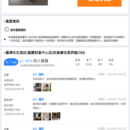
重要資訊
城市重要資訊
為貫徹落實重慶市人民代表大會常務委員會通過的《重慶市生活垃圾管理條例》的相關規定，酒店客房不主動提供
一次性用品；酒店餐廳不主動提供一次性餐具。如您有任何需要，請聯繫酒店賓客服務中心，感謝您的理解。
羅博先生酒店(重慶財富中心店)的真實住客評論(783)
4.6
4.7
4.7
4.6
99%
的人推薦
4.7
/5分
位置
清潔度
服務
設施
永安旅遊評價由真實酒店住客提供的評價。
5.0
極好
評價於：2026年07月30日
訪客
住的很舒心，前台和收拾房間的阿姨都很好，房間乾淨整潔👍🏻
商務旅客
優享閑逸大床房
入住於2026年07月
5.0
極好
評價於：2026年07月09日
匿名用戶
屋內採光通透，空調運行安靜不吵，衞浴熱水即開即熱，衞生死角都收拾得乾乾淨淨，住得
獨自旅遊
很安心。
優享閑逸大床房
入住於2026年07月
5.0
極好
評價於：2026年07月02日
訪客