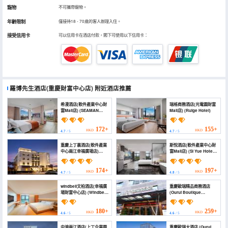
寵物
不可攜帶寵物。
年齡限制
僅接待18 - 70歲的客人辦理入住。
接受信用卡
可以信用卡在酒店付款，閣下可使用以下信用卡：
羅博先生酒店(重慶財富中心店)
附近酒店推薦
希漫酒店(軟件產業中心財
瑞格商務酒店(光電園財富
富Mall店) (SEAMAN
Mall店) (Ruige Hotel)
HOTEL)
172+
155+
HKD
HKD
4.7
/ 5
4.7
/ 5
重慶上丁裏酒店(軟件產業
斯悅酒店(軟件產業中心財
中心兩江幸福廣場店)
富Mall店) (Si Yue Hotel
(Chongqing Shangdingli
(Software Industry
Hotel (Chongqing
Center Wealth Mall
Liangjiang Xingfu
Branch))
174+
197+
HKD
HKD
4.7
/ 5
4.8
/ 5
Square))
windbell文柏酒店(幸福廣
重慶歐瑞精品商務酒店
場財富中心店) (Windbell
(Ourui Boutique
Hotel (Xingfu Plaza
Business Hotel)
Fortune Center
Branch))
180+
259+
HKD
HKD
4.6
/ 5
4.6
/ 5
中渝兩江酒店(上丁企業園
重慶歐瑞大酒店 (Ourui