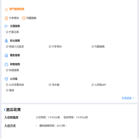
熱門服務設施
行李寄存
叫醒服務
交通服務
代客泊車
前台服務
快速入住退房
行李寄存
叫醒服務
餐飲服務
商務服務
快遞服務
公共區
公共音響系統
淨水機
公用區wifi
電梯
全部設施
酒店政策
入住和退房
入住時間：14:00以後 退房時間：13:00以前
入住方式
櫃枱服務時間：24小時。