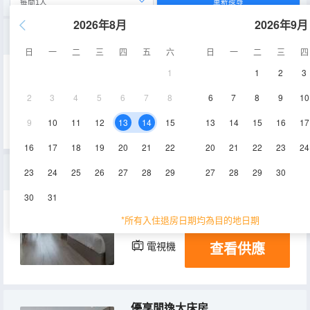
重新搜尋
2026年8月
2026年9月
私人定製大床房
日
一
二
三
四
五
六
日
一
二
三
四
1
1
2
3
43㎡
8層
空調
2
3
4
5
6
7
8
6
7
8
9
10
查看供應
電視機
9
10
11
12
13
14
15
13
14
15
16
17
16
17
18
19
20
21
22
20
21
22
23
24
靜悠舒適商務雙床房
23
24
25
26
27
28
29
27
28
29
30
30
31
38㎡
8層
空調
*所有入住退房日期均為目的地日期
查看供應
電視機
優享閒逸大床房