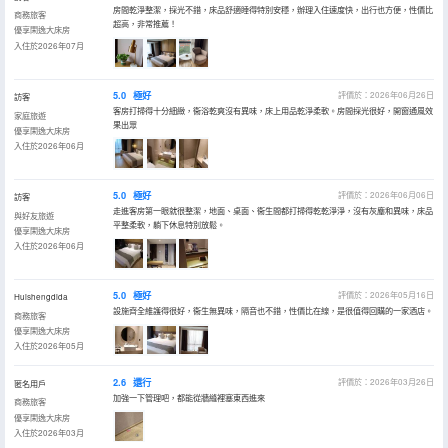
房間乾淨整潔，採光不錯，床品舒適睡得特別安穩，辦理入住速度快，出行也方便，性價比
商務旅客
超高，非常推薦！
優享閑逸大床房
入住於2026年07月
5.0
極好
評價於：2026年06月26日
訪客
客房打掃得十分細緻，衞浴乾爽沒有異味，床上用品乾淨柔軟。房間採光很好，開窗通風效
家庭旅遊
果出眾
優享閑逸大床房
入住於2026年06月
5.0
極好
評價於：2026年06月06日
訪客
走進客房第一眼就很整潔，地面、桌面、衞生間都打掃得乾乾淨淨，沒有灰塵和異味，床品
與好友旅遊
平整柔軟，躺下休息特別放鬆。
優享閑逸大床房
入住於2026年06月
5.0
極好
評價於：2026年05月16日
Huishengdida
設施齊全維護得很好，衞生無異味，隔音也不錯，性價比在線，是很值得回購的一家酒店。
商務旅客
優享閑逸大床房
入住於2026年05月
2.6
還行
評價於：2026年03月26日
匿名用戶
加強一下管理吧，都能從牆縫裡塞東西進來
商務旅客
優享閑逸大床房
入住於2026年03月