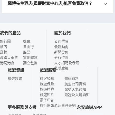
羅博先生酒店(重慶財富中心店)能否免費取消？
我們的產品
關於我們
旅行團
機票
公司背景
酒店
自由行
最新動向
郵輪
船票
新聞發佈
高鐵火車票
當地體驗
分行位置
港玩港食
獨立包團
人才招聘及發展
私隱政策
旅遊資訊
旅遊服務
旅遊攻略
旅客須知
航班資料
旅遊保險
航空公司資料
旅遊禮券
惡劣天氣通知
旅遊短片
簽證及入境須知
電子印花
旅行團報名及責任細則
更多服務與支援
永安旅遊APP