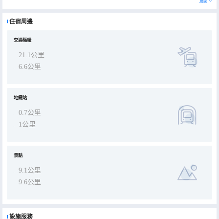
展開
視。設有多種房型，滿足您的不同需求。酒店還有三免個性化服務：免押金，免查房，免延時退房。酒店是集購物娛
樂，商務行政辦公城市綜合業態彙集。期望在您繁忙的工作和疲勞的旅途舟車勞頓後給您帶來輕鬆愉悅的靜謐之所。 交
通便利，距離江北觀音橋5.8公里，16分鐘。距離悅來會展中心18公里，20分鐘。距離解放碑洪崖洞15公里，27分
住宿周邊
鐘。距離沙坪壩磁器口13公里，23分鐘。距離火車西站17公里，34分鐘。
交通樞紐
21.1公里
6.6公里
地鐵站
0.7公里
1公里
景點
9.1公里
9.6公里
設施服務