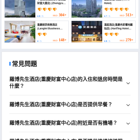
財富大廈店) (Zhongyu
Hotel)
Liangjiang Hotel)
304+
513+
HKD
HKD
4.8
/ 5
4.7
/ 5
重慶朗菲商務酒店
漢庭酒店(重慶冉家壩地鐵
(Langfei Business
站店) (HanTing Hotel
Hotel)
(Chongqing Ranjiaba
Subway Station))
148+
279+
HKD
HKD
4
/ 5
4.8
/ 5
常見問題
羅博先生酒店(重慶財富中心店)的入住和退房時間是
什麼？
羅博先生酒店(重慶財富中心店)是否提供早餐？
羅博先生酒店(重慶財富中心店)附近是否有機場？