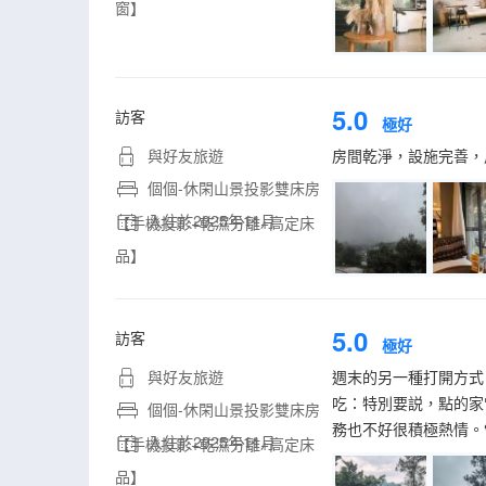
窗】
5.0
訪客
極好
與好友旅遊
房間乾淨，設施完善，風
個個-休閑山景投影雙床房
入住於2025年11月
【手機投影+乾濕分離+高定床
品】
5.0
訪客
極好
與好友旅遊
週末的另一種打開方式：
吃：特別要説，點的家
個個-休閑山景投影雙床房
務也不好很積極熱情。
入住於2025年11月
【手機投影+乾濕分離+高定床
品】