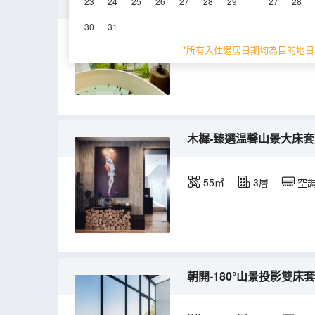
月木-觀山景投影優選大床
23
24
25
26
27
28
29
27
28
30
31
45㎡
1層
空
*所有入住退房日期均為目的地日
木樨-臻選温馨山景大床
55㎡
3層
空
朝開-180°山景投影雙