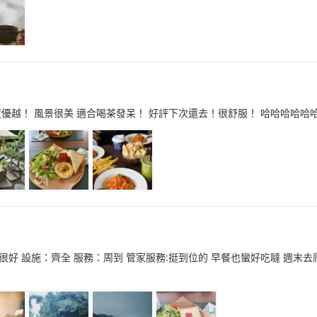
置優越！ 風景很美 適合喝茶發呆！ 好評下次還去！很舒服！ 哈哈哈哈
很好 設施：齊全 服務：周到 管家服務:挺到位的 早餐也蠻好吃噠 週