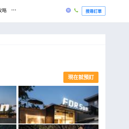
...
攻略
搜尋訂單
現在就預訂