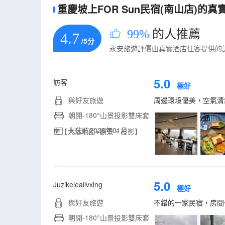
重慶坡上FOR Sun民宿(南山店)的真實
99%
的人推薦
4.7
/5分
永安旅遊評價由真實酒店住客提供的
5.0
訪客
極好
與好友旅遊
周邊環境優美，空氣清
朝開-180°山景投影雙床套
入住於2026年01月
房【大落地窗+觀景＋投影】
5.0
Juzikeleailvxing
極好
與好友旅遊
不錯的一家民宿，房間
朝開-180°山景投影雙床套