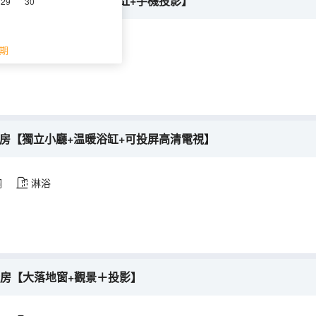
房【大玻璃平台+觀景浴缸+手機投影】
29
30
調
淋浴
期
套房【獨立小廳+温暖浴缸+可投屏高清電視】
調
淋浴
床套房【大落地窗+觀景＋投影】