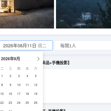
2026年08月11日
週二
2026年9月
浴缸套房【俯瞰山景+高定床品+手機投影】
二
三
四
五
六
1
2
3
4
5
調
淋浴
8
9
10
11
12
15
16
17
18
19
22
23
24
25
26