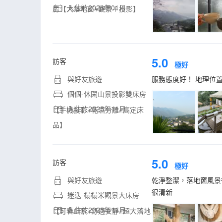
入住於2026年01月
房【大落地窗+觀景＋投影】
5.0
訪客
極好
與好友旅遊
服務態度好！ 地理位
個個-休閑山景投影雙床房
入住於2025年11月
【手機投影+乾濕分離+高定床
品】
5.0
訪客
極好
與好友旅遊
乾淨整潔，落地窗風景
很清新
迷迭-榻榻米觀景大床房
入住於2025年11月
【可看山景+舒適安靜+超大落地