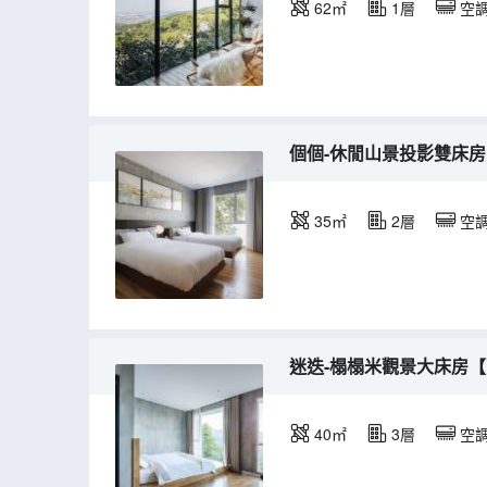
62㎡
1層
空
個個-休閒山景投影雙床房
35㎡
2層
空
迷迭-榻榻米觀景大床房【
40㎡
3層
空