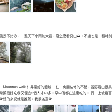
景不錯😆，一整天下小雨加大霧，沒怎麼看見山⛰️，不過也是一種特別的體驗。前
Mountain walk！ 非常好的體驗！ 住：房間裝修的不錯，視野看山
常菜很好吃😋又便宜2個人才40多。早中晚都在這裏吃的。 行：上坡幾
💖總的來説就是推薦，我很滿意💖