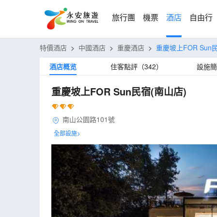
旅行團
機票
酒店
自由行
特價酒店
>
中國酒店
>
重慶酒店
>
重慶坡上FOR Sun
酒店概览
住客點評（342）
設施簡
重慶坡上FOR Sun民宿(南山店)
南山公園路101號
全部設施>