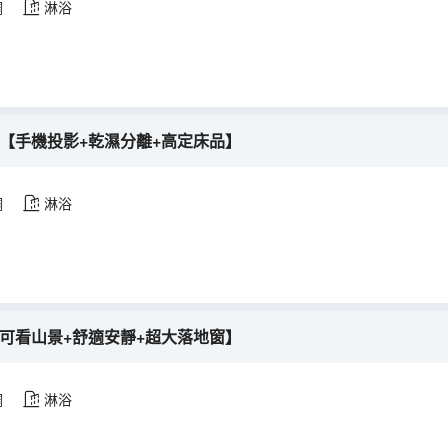
調
淋浴
【手機投影+乾濕分離+高定床品】
調
淋浴
可看山景+舒適安靜+超大落地窗】
調
淋浴