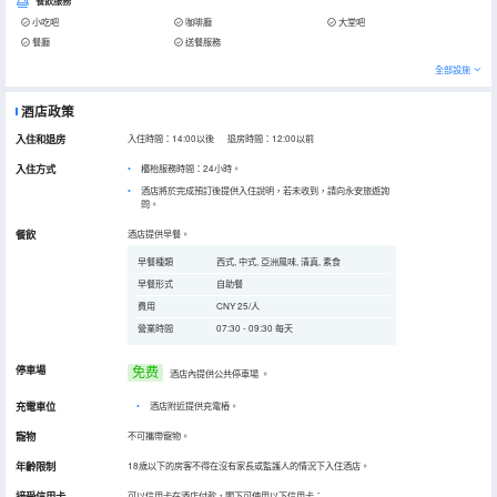
餐飲服務
小吃吧
咖啡廳
大堂吧
餐廳
送餐服務
全部設施
酒店政策
入住和退房
入住時間：14:00以後 退房時間：12:00以前
入住方式
櫃枱服務時間：24小時。
酒店將於完成預訂後提供入住說明，若未收到，請向永安旅遊詢
問。
餐飲
酒店提供早餐。
早餐種類
西式, 中式, 亞洲風味, 清真, 素食
早餐形式
自助餐
費用
CNY 25/人
營業時間
07:30 - 09:30 每天
停車場
免费
酒店內提供公共停車場
。
充電車位
•
酒店附近提供充電樁。
寵物
不可攜帶寵物。
年齡限制
18歲以下的房客不得在沒有家長或監護人的情況下入住酒店。
接受信用卡
可以信用卡在酒店付款，閣下可使用以下信用卡：