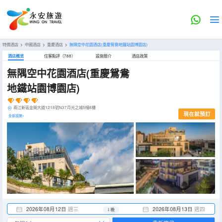
特價酒店
>
中國酒店
>
重慶酒店
>
無隅空中花園酒店(重慶鴛鴦地鐵站園博園店)
酒店概览
住客點評（788）
設施簡介
酒店政策
無隅空中花園酒店(重慶鴛鴦
地鐵站園博園店)
兩江新區金開大道1218號N37月光之城5幢8樓
現在就預訂
全部設施>
2026年08月12日
週三
2026年08月13日
週四
1 晚