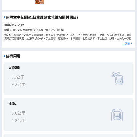
無隅空中花園酒店(重慶鴛鴦地鐵站園博園店)
開業時間：
2019
地址：
兩江新區金開大道1218號N37月光之城5幢8樓
酒店位於鴛鴦月光之城內；周圍餐飲、娛樂等生活配套齊全，出行方便。酒店裝修簡約、時尚，配有自助洗衣區，大廳
滿眼都是藝術裝置、設計師定製傢俱、手工園藝、原創畫作、各類圖書、名家茶具等。客房整潔、舒適，房內每一張衞
生紙都是無污染原木漿製造，每一滴洗浴用品都是草本精華製造，還有進口麻質拖鞋和高支純棉的布草，讓你的肌膚妥
展開
帖舒適。這裏還提供營養可口的早餐簡明精緻，隨四季精心甄選的各類茶飲帶來不同的驚喜；更無需押金、沒有退房手
續、自助入住，密碼開門，一鍵退房；讓你就像回家一樣自在。
住宿周邊
交通樞紐
11公里
9.2公里
地鐵站
0.6公里
1.2公里