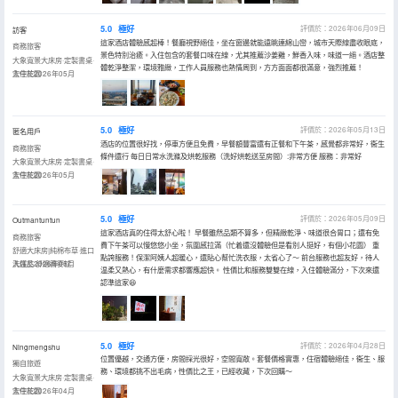
5.0
極好
評價於：2026年06月09日
訪客
這家酒店體驗感超棒！餐廳視野絕佳，坐在窗邊就能遠眺連綿山巒，城市天際線盡收眼底，
商務旅客
景色特別治癒。入住包含的套餐口味在線，尤其推薦沙姜雞，鮮香入味，味道一絕。酒店整
大象寬景大床房·定製書桌·
體乾淨整潔，環境雅緻，工作人員服務也熱情周到，方方面面都很滿意，強烈推薦！
空中花園
入住於2026年05月
5.0
極好
評價於：2026年05月13日
匿名用戶
酒店的位置很好找，停車方便且免費，早餐額豐富還有正餐和下午茶，感覺都非常好，衞生
商務旅客
條件還行 每日日常水洗滌及烘乾服務（洗好烘乾送至房間）:非常方便 服務：非常好
大象寬景大床房·定製書桌·
空中花園
入住於2026年05月
5.0
極好
評價於：2026年05月09日
Outmantuntun
這家酒店真的住得太舒心啦！ 早餐雖然品類不算多，但精緻乾淨、味道很合胃口；還有免
商務旅客
費下午茶可以慢悠悠小坐，氛圍感拉滿（忙着還沒體驗但是看別人挺好，有個小花園） 重
舒適大床房|純棉布草·進口
點誇服務！保潔阿姨人超暖心，還貼心幫忙洗衣服，太省心了～ 前台服務也超友好，待人
洗護品·舒適蕎麥枕
入住於2026年05月
温柔又熱心，有什麼需求都響應超快。 性價比和服務雙雙在線，入住體驗滿分，下次來還
認準這家😆
5.0
極好
評價於：2026年04月28日
Ningmengshu
位置優越，交通方便，房間採光很好，空間寬敞。套餐價格實惠，住宿體驗絕佳，衞生、服
獨自旅遊
務、環境都挑不出毛病，性價比之王，已經收藏，下次回購～
大象寬景大床房·定製書桌·
空中花園
入住於2026年04月