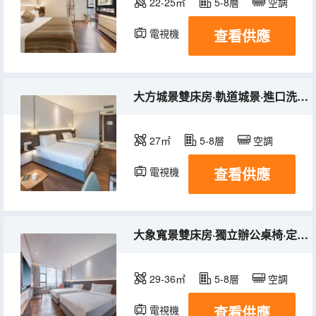
22-25㎡
5-8層
空調
查看供應
電視機
大方城景雙床房·軌道城景·進口洗護品·實木環保傢俱
27㎡
5-8層
空調
查看供應
電視機
大象寬景雙床房·獨立辦公桌椅·定製乳膠山棕床墊
29-36㎡
5-8層
空調
查看供應
電視機