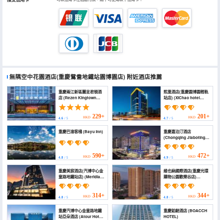
無隅空中花園酒店(重慶鴛鴦地鐵站園博園店)
附近酒店推薦
重慶兩江新區麗呈君頓酒
熙巢酒店(重慶園博園輕軌
店 (Rezen Kingtown
站店) (XiChao hotel
Hotel (Chongqing
chongqing garden Expo
Liangjiang New
garden Jiangbei airport
District))
branch)
229+
201+
HKD
HKD
4.6
/ 5
4.7
/ 5
重慶巴渝客棧 (Bayu Inn)
重慶嘉泊汀酒店
(Chongqing Jiaboting
Hotel)
590+
472+
HKD
HKD
4.8
/ 5
4.9
/ 5
重慶美宸酒店(汽博中心金
維也納國際酒店(重慶光環
童路地鐵站店) (Meridian
購物公園歡樂谷店)
Hotel)
(Vienna International
Hotel Chongqing Halo
Shopping Park Happy
314+
344+
HKD
HKD
4.8
/ 5
4.8
/ 5
Valley Branch)
重慶汽博中心金童路地鐵
重慶鉑馳酒店 (BOACCH
站亞朵酒店 (Atour Hotel,
HOTEL)