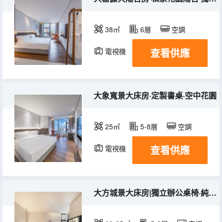
38㎡
6層
空調
查看供應
電視機
大象寬景大床房·定製書桌·空中花園
25㎡
5-8層
空調
查看供應
電視機
大方城景大床房|獨立辦公桌椅·純棉布草