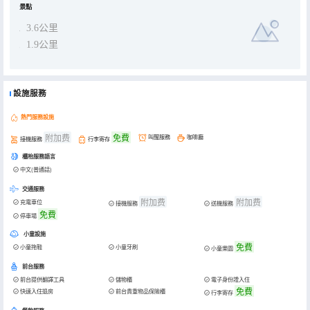
景點
3.6公里
1.9公里
設施服務
熱門服務設施
附加费
免費
叫醒服務
咖啡廳
接機服務
行李寄存
櫃枱服務語言
中文(普通話)
交通服務
附加费
附加费
充電車位
接機服務
送機服務
免費
停車場
小童設施
免費
小童拖鞋
小童牙刷
小童樂園
前台服務
前台提供翻譯工具
儲物櫃
電子身份證入住
免費
快速入住退房
前台貴重物品保險櫃
行李寄存