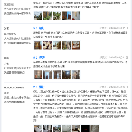
帶娃入住體驗滿分。公共區域有健身房 環境乾淨 陽台花園很不錯 休息喝茶都很舒服 床品
家庭旅遊
親膚 隔音好 孩子睡的安穩 早餐有現煮的重慶小麪口味老少都宜
大方城景雙床房·軌道城景·
進口洗護品·實木環保傢俱
入住於2026年06月
5.0
極好
評價於：2026年07月01日
訪客
服務好 出行方便 出差首選首先無隅酒店 完全沒有踩雷。 房間布草柔軟。包子新鮮出爐醬香
與好友旅遊
口味豐富。免費洗衣服烘乾。
大方城景雙床房·軌道城景·
進口洗護品·實木環保傢俱
入住於2026年06月
5.0
極好
評價於：2026年07月01日
訪客
早餐包子都是現包的 很不錯 可口 落地窗視野開闊 房間乾淨 服務很好 密碼開門超級省心 出
其他
差住這兒很合適 下次還會再來
舒適大床房|純棉布草·進口
洗護品·舒適蕎麥枕
入住於2026年06月
2.8
還行
評價於：2026年06月20日
HongdouOrmosia
衞生：酒店的衞生很一般，浴巾上還有別人的假睫毛，枕頭也不乾淨 環境：很一般，雖然
其他
説的是空中花園，但是沒什麼好看的景色，而且酒店的另一側還要爬樓，晚上回來晚了還沒
舒適大床房|純棉布草·進口
有電梯，不是很好找，也沒有個指引指南。最主要是晚上睡覺的時候，維也納酒店的紅色光
洗護品·舒適蕎麥枕
入住於2026年06月
會反射到這個酒店的房間內部（圖5），真的嚇死個仙人闆闆啊，房間佈局也不好，鏡子對
着床，中間有根柱子，本來想找前台換個房間的，但是回酒店比較晚，發現這些已經是凌晨
一兩點了想着也算了。 服務：服務確實挺好，這個房間是免費給我升級的花園陽台房，但
是很一般，門鎖也有點服務。一般升了房間的我都會給個好評，但是這家酒店我真的做不
到！