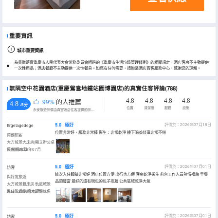
重要資訊
城市重要資訊
為貫徹落實重慶市人民代表大會常務委員會通過的《重慶市生活垃圾管理條例》的相關規定，酒店客房不主動提供
一次性用品；酒店餐廳不主動提供一次性餐具。如您有任何需要，請聯繫酒店賓客服務中心，感謝您的理解。
無隅空中花園酒店(重慶鴛鴦地鐵站園博園店)的真實住客評論(788)
4.8
4.8
4.8
4.8
99%
的人推薦
4.8
/5分
位置
清潔度
服務
設施
永安旅遊評價由真實酒店住客提供的評價。
5.0
極好
評價於：2026年07月18日
Ergetagedege
位置非常好，服務非常棒 衞生：非常乾淨 樓下喝茶談事非常不錯
商務旅客
大方城景大床房|獨立辦公桌
椅·純棉布草
入住於2026年07月
5.0
極好
評價於：2026年07月01日
訪客
這次入住體驗非常好 酒店位置方便 出行也方便 客房乾淨衞生 前台工作人員熱情禮貌 早餐
與好友旅遊
品類豐富 最好的還有現包的包子推薦 公共區域乾淨大氣
大方城景雙床房·軌道城景·
進口洗護品·實木環保傢俱
入住於2026年06月
5.0
極好
評價於：2026年07月01日
訪客