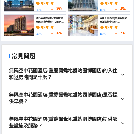
Chongqing Qibo Center
Jintong Road Metro
Station)
399+
454+
HKD
HKD
4.8
/ 5
4.8
/ 5
維也納國際酒店(重慶機場
寬融套房酒店(重慶金開愛
西南政法大學店) (Vienna
琴海購物中心店)
International Hotel
(Kuanrong Suites Hotel
(Chongqing Airport
(Liangjiang love sea
Southwest University
shopping park))
324+
237+
HKD
HKD
4.8
/ 5
4.8
/ 5
of Political Science and
Law))
常見問題
無隅空中花園酒店(重慶鴛鴦地鐵站園博園店)的入住
和退房時間是什麼？
無隅空中花園酒店(重慶鴛鴦地鐵站園博園店)是否提
供早餐？
無隅空中花園酒店(重慶鴛鴦地鐵站園博園店)提供哪
些設施及服務？