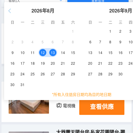
重新搜尋
2026年8月
2026年9月
舒適大床房|純棉布草·進口洗護品·舒適蕎麥枕
日
一
二
三
四
五
六
日
一
二
三
四
1
1
2
3
22-25㎡
5-8層
空調
2
3
4
5
6
7
8
6
7
8
9
10
查看供應
電視機
9
10
11
12
13
14
15
13
14
15
16
17
16
17
18
19
20
21
22
20
21
22
23
24
大器尊享大床房·雲朵浴缸·定製乳膠山棕床墊
23
24
25
26
27
28
29
27
28
29
30
30
31
33㎡
5-7層
空調
*所有入住退房日期均為目的地日期
查看供應
電視機
大器露天陽台房·私家花園陽台·獨立沙發休閒區