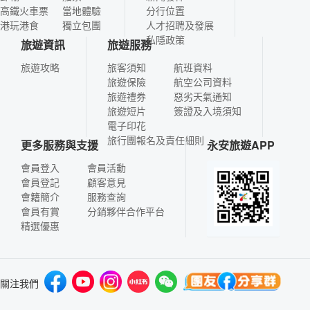
高鐵火車票
當地體驗
分行位置
港玩港食
獨立包團
人才招聘及發展
私隱政策
旅遊資訊
旅遊服務
旅遊攻略
旅客須知
航班資料
旅遊保險
航空公司資料
旅遊禮券
惡劣天氣通知
旅遊短片
簽證及入境須知
電子印花
旅行團報名及責任細則
更多服務與支援
永安旅遊APP
會員登入
會員活動
會員登記
顧客意見
會籍簡介
服務查詢
會員有賞
分銷夥伴合作平台
精選優惠
關注我們