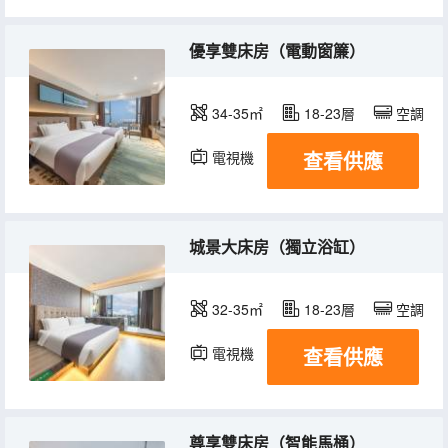
優享雙床房（電動窗簾）
34-35㎡
18-23層
空調
查看供應
電視機
冰箱
城景大床房（獨立浴缸）
32-35㎡
18-23層
空調
查看供應
電視機
冰箱
尊享雙床房（智能馬桶）