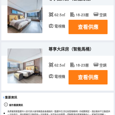
62.5㎡
18-23層
空調
查看供應
電視機
冰箱
尊享大床房（智能馬桶）
62.5㎡
18-23層
空調
查看供應
電視機
冰箱
重要資訊
城市重要資訊
為貫徹落實重慶市人民代表大會常務委員會通過的《重慶市生活垃圾管理條例》的相關規定，酒店客房不主動提供
一次性用品；酒店餐廳不主動提供一次性餐具。如您有任何需要，請聯繫酒店賓客服務中心，感謝您的理解。