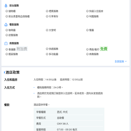
前台服務
儲物櫃
禮賓服務
快速入住退房
前台貴重物品保險櫃
行李寄存
叫醒服務
餐飲服務
咖啡廳
大堂吧
餐廳
送餐服務
商務服務
附加费
免費
快遞服務
會議廳
傳真/複印
婚宴服務
多功能廳
商務服務
全部設施
酒店政策
入住和退房
入住時間：14:00以後 退房時間：12:00以前
入住方式
櫃枱服務時間：24小時。
酒店將於完成預訂後提供入住說明，若未收到，請向永安旅遊詢
問。
餐飲
酒店提供早餐。
早餐種類
西式, 中式
早餐形式
自助餐
費用
CNY 38/人
營業時間
07:00 - 09:30 每天