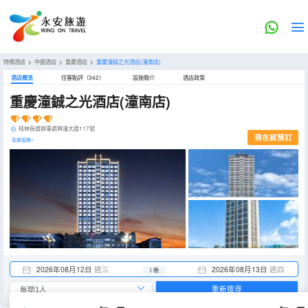
特價酒店
>
中國酒店
>
重慶酒店
>
重慶潼鋮之光酒店(潼南店)
酒店概览
住客點評（342）
設施簡介
酒店政策
重慶潼鋮之光酒店(潼南店)
桂林街道辦事處興潼大道117號
現在就預訂
全部設施>
2026年08月12日
週三
2026年08月13日
週四
1 晚
重新搜尋