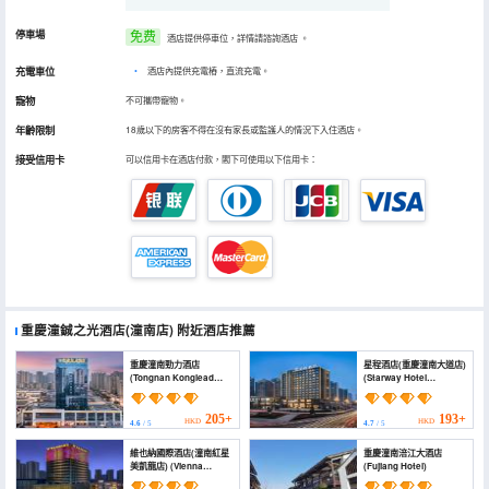
停車場
免费
酒店提供停車位，詳情請諮詢酒店
。
充電車位
•
酒店內提供充電樁，直流充電。
寵物
不可攜帶寵物。
年齡限制
18歲以下的房客不得在沒有家長或監護人的情況下入住酒店。
接受信用卡
可以信用卡在酒店付款，閣下可使用以下信用卡：
重慶潼鋮之光酒店(潼南店)
附近酒店推薦
重慶潼南勁力酒店
星程酒店(重慶潼南大道店)
(Tongnan Konglead
(Starway Hotel
Hotel)
(Chongqing Tongnan
Avenue Branch))
205+
193+
HKD
HKD
4.6
/ 5
4.7
/ 5
維也納國際酒店(潼南紅星
重慶潼南涪江大酒店
美凱龍店) (Vienna
(Fujiang Hotel)
International Hotel