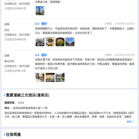
消費者口味，值得推薦！
舒適雙床房（城市景觀）
入住於2026年02月
5.0
極好
評價於：2026年02月26日
訪客
房間總體還可以，可能是地毯的原因吧，有點味道，開窗後就好了，早餐餐廳很大，品種也
情侶
可以，餐廳裏的服務員態度都挺好，比前台的好多了
舒適雙床房（城市景觀）
入住於2026年02月
5.0
極好
評價於：2025年12月29日
訪客
房間位置不錯，停車場有地面和地下停車場，停車方便。酒店前台和樓層服務員熱情接待，
獨自旅遊
服務周到。瓶裝水免費供應。屋內備有潼南景點的介紹。早餐品種多，餐廳接待熱情。離酒
舒適雙床房（城市景觀）
店不遠有人生態公園。
入住於2025年12月
重慶潼鋮之光酒店(潼南店)
開業時間：
2020
地址：
桂林街道辦事處興潼大道117號
酒店是按照高標準建造的一家集簡約與時尚，人文與商務的中高端精品酒店，酒店面積800平方米，總建築面積2.3萬平
方米，高24層，整體設計風格簡潔大方，別具一格、匠心獨運。擁有各種套房、豪華、商務、高級房型多套，温馨舒
適，高貴典雅。酒店寬帶網絡全面覆蓋，所有客房配置有網絡端口與無線WIFI，智能化機器人服務、液晶電視與機麻，
展開
部份客房配有智能產品，給您提供高性價比的獨特感受。酒店位於潼南區興潼大道117號，距潼南火車站，渝遂高速，
交通非常便利。
住宿周邊