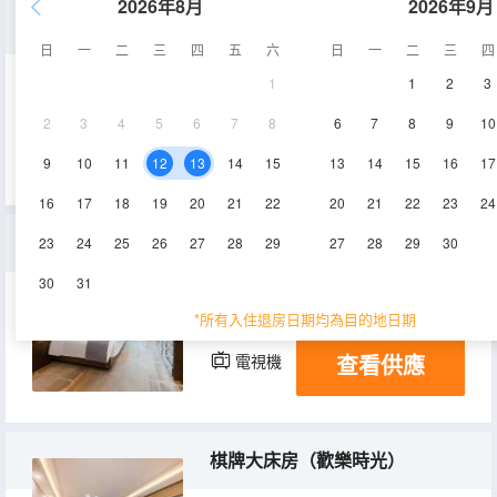
2026年8月
2026年9月
特惠大床房（舒睡好眠）
日
一
二
三
四
五
六
日
一
二
三
四
1
1
2
3
23㎡
8-23層
空調
2
3
4
5
6
7
8
6
7
8
9
10
查看供應
電視機
冰箱
9
10
11
12
13
14
15
13
14
15
16
17
16
17
18
19
20
21
22
20
21
22
23
24
行政套房
23
24
25
26
27
28
29
27
28
29
30
30
31
64㎡
21-23層
空調
*所有入住退房日期均為目的地日期
查看供應
電視機
冰箱
棋牌大床房（歡樂時光）