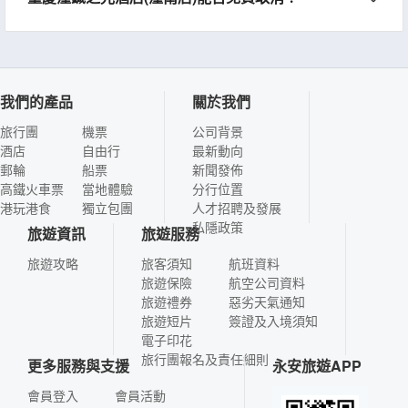
我們的產品
關於我們
旅行團
機票
公司背景
酒店
自由行
最新動向
郵輪
船票
新聞發佈
高鐵火車票
當地體驗
分行位置
港玩港食
獨立包團
人才招聘及發展
私隱政策
旅遊資訊
旅遊服務
旅遊攻略
旅客須知
航班資料
旅遊保險
航空公司資料
旅遊禮券
惡劣天氣通知
旅遊短片
簽證及入境須知
電子印花
旅行團報名及責任細則
更多服務與支援
永安旅遊APP
會員登入
會員活動