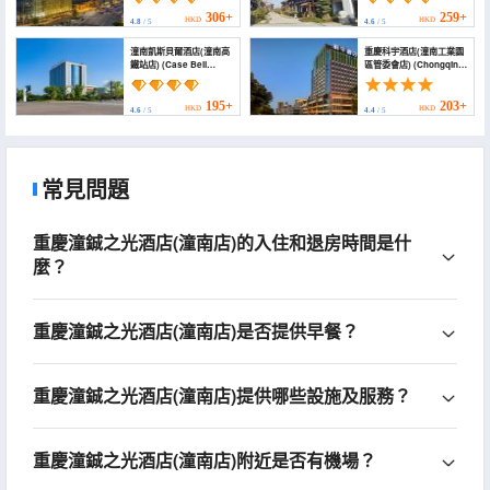
（Tongnan Red Star
Macalline）)
306+
259+
HKD
HKD
4.8
/ 5
4.6
/ 5
潼南凱斯貝爾酒店(潼南高
重慶科宇酒店(潼南工業園
鐵站店) (Case Bell
區管委會店) (Chongqing
Hotel)
Keyu Hotel (Tongnan
Industrial Park
Management
195+
203+
HKD
HKD
4.6
/ 5
4.4
/ 5
Committee Branch))
常見問題
重慶潼鋮之光酒店(潼南店)的入住和退房時間是什
麼？
重慶潼鋮之光酒店(潼南店)是否提供早餐？
重慶潼鋮之光酒店(潼南店)提供哪些設施及服務？
重慶潼鋮之光酒店(潼南店)附近是否有機場？