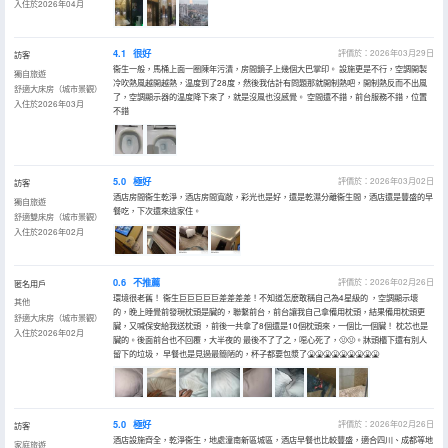
入住於2026年04月
4.1
很好
評價於：2026年03月29日
訪客
衞生一般，馬桶上面一圈陳年污漬，房間鏡子上幾個大巴掌印。 設施更是不行，空調開製
獨自旅遊
冷吹熱風越開越熱，温度到了28度，然後我估計有問題那就開制熱吧，開制熱反而不出風
舒適大床房（城市景觀）
了，空調顯示器的温度降下來了，就是沒風也沒感覺。 空間還不錯，前台服務不錯，位置
入住於2026年03月
不錯
5.0
極好
評價於：2026年03月02日
訪客
酒店房間衞生乾淨，酒店房間寬敞，彩光也是好，還是乾濕分離衞生間，酒店還是豐盛的早
獨自旅遊
餐吃，下次還來這家住。
舒適雙床房（城市景觀）
入住於2026年02月
0.6
不推薦
評價於：2026年02月26日
匿名用戶
環境很老舊！ 衞生巨巨巨巨巨差差差差！不知道怎麼敢稱自己為4星級的 ，空調顯示壞
其他
的，晚上睡覺前發現枕頭是臟的，聯繫前台，前台讓我自己拿備用枕頭，結果備用枕頭更
舒適大床房（城市景觀）
臟，又喊保安給我送枕頭 ，前後一共拿了8個還是10個枕頭來，一個比一個臟！ 枕芯也是
入住於2026年02月
臟的。後面前台也不回覆，大半夜的 最後不了了之，噁心死了，🤢🤢。牀頭櫃下還有別人
留下的垃圾， 早餐也是見過最簡陋的，杯子都要包漿了🤮🤮🤮🤮🤮🤮🤮🤮🤮
5.0
極好
評價於：2026年02月26日
訪客
酒店設施齊全，乾淨衞生，地處潼南新區城區，酒店早餐也比較豐盛，適合四川、成都等地
家庭旅遊