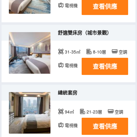
查看供應
電視機
冰箱
舒適雙床房（城市景觀）
31-35㎡
8-10層
空調
查看供應
電視機
冰箱
總統套房
94㎡
21-23層
空調
查看供應
電視機
冰箱