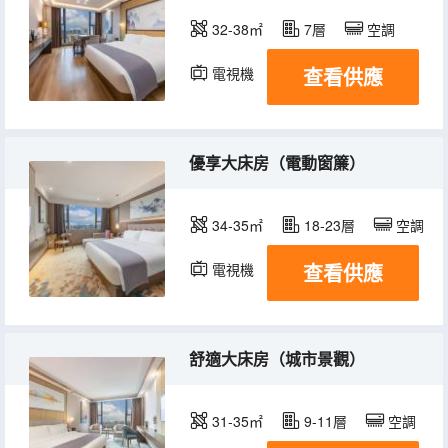
32-38㎡
7層
空調
查看供應
電視機
冰箱
優享大床房（電動窗簾）
34-35㎡
18-23層
空調
查看供應
電視機
冰箱
舒適大床房（城市景觀）
31-35㎡
9-11層
空調