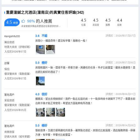
重慶潼鋮之光酒店(潼南店)的真實住客評論(342)
4.5
4.5
4.5
4.4
98%
的人推薦
4.5
/5分
位置
清潔度
服務
設施
永安旅遊評價由真實酒店住客提供的評價。
3.6
不錯
評價於：2026年07月07日
KangshifuDD
房間小，構造奇特！還沒有早餐！服務也一般！
獨自旅遊
特惠大床房（舒睡好眠）
入住於2026年07月
5.0
極好
評價於：2026年07月06日
訪客
房間和圖片一致，環境不錯，停車方便，周邊吃的也多，早歺比較豐富！礦泉水隨便用！是
情侶
出遊比較好的酒店了！
優享雙床房（電動窗簾）
入住於2026年07月
4.0
很好
評價於：2026年06月01日
匿名用戶
樓層高，望出去視線很好！我們一點左右退的房，十一點多時房卡就開不了門了，需要去前
家庭旅遊
台刷卡後才能正常使用，希望這方面能夠有所改進！
優享雙床房（電動窗簾）
入住於2026年05月
5.0
極好
評價於：2026年04月28日
匿名用戶
導航很準，交通方便周邊吃的很多，離景點也很近，房間也比較寬敞，酒店服務熱情，停車
商務旅客
方便，有早餐，早餐也比較豐富。
舒適大床房（城市景觀）