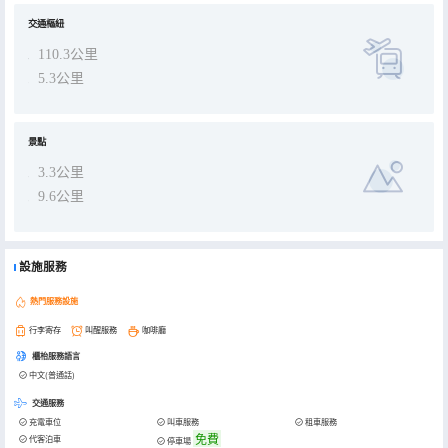
交通樞紐
110.3公里
5.3公里
景點
3.3公里
9.6公里
設施服務
熱門服務設施
行李寄存
叫醒服務
咖啡廳
櫃枱服務語言
中文(普通話)
交通服務
充電車位
叫車服務
租車服務
免費
代客泊車
停車場