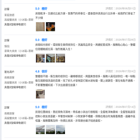
5.0
極好
評價於：2026年08月01日
訪客
房間乾淨，交通也比較方便，我專門的停車位，還會提供滴滴出行五折券，給我們打車省了
家庭旅遊
不少錢
高級雙床房（小冰箱+慕斯
床墊+空氣凈化器）
入住於2026年07月
5.0
極好
評價於：2026年07月28日
訪客
房間採光很好，環境衞生做得很到位，洗護用品齊全。周邊配套成熟，服務貼心貼心，整體
情侶
住宿體驗感拉滿，強烈推薦入住！
豪華大床房（小冰箱+慕斯
床墊+空氣凈化器）
入住於2026年07月
4.8
很好
評價於：2026年07月24日
匿名用戶
整體很不錯，衞生做的很到位，離哪都很近，周圍美食很多，服務人員培訓到位，唯一缺點
商務旅客
衞生間那個洗澡的音樂，找了好久才發現是打開水就有聲，關上就靜音，實在有點不適應，
高級雙床房（小冰箱+慕斯
不影響整體好感，下次出差還住這裏！
床墊+空氣凈化器）
入住於2026年07月
5.0
極好
評價於：2026年07月14日
訪客
民宿位置絕佳，靠近撈魚河濕地，帶長者小孩出行很輕鬆。全屋乾淨無異味，全屋智能語音
商務旅客
控制小朋友很喜歡。早餐食材新鮮，小院安靜不嘈雜，傍晚在陽台吹海風看晚霞，遠離市區
高級雙床房（小冰箱+慕斯
喧囂，服務響應及時，性價比很高，非常適合親子短途度假。
床墊+空氣凈化器）
入住於2026年07月