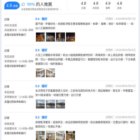
4.8
4.8
4.9
4.8
99%
的人推薦
4.8
/5分
位置
清潔度
服務
設施
永安旅遊評價由真實酒店住客提供的評價。
5.0
極好
評價於：2026年08月07日
訪客
還不錯，早餐好吃，房間乾淨衞生整潔服務態度好，安靜， 服務：很好，有停車場，，前
與好友旅遊
台小王服務特別好
高級雙床房（小冰箱+慕斯
床墊+空氣凈化器）
入住於2026年08月
5.0
極好
評價於：2026年08月06日
訪客
入住三天體驗非常滿意！前台小姐姐服務態度特別好，熱情周到。床上用品舒適，睡得很安
家庭旅遊
穩，可以一覺睡到自然醒。早餐品類豐富可口，整體環境乾淨舒適，出行也方便，下次來還
豪華雙床房（小冰箱+慕斯
會選擇入住，強烈推薦👍
床墊+空氣凈化器）
入住於2026年08月
5.0
極好
評價於：2026年08月06日
訪客
本次帶孩子到重慶旅遊入住的，之前有住過別的地方的。酒店服務好，衞生好，早餐豐富，
家庭旅遊
到10點多還有。地理位置方便，出行方便
豪華雙床房（小冰箱+慕斯
床墊+空氣凈化器）
入住於2026年08月
5.0
極好
評價於：2026年08月05日
訪客
房間乾淨整潔，設施齊全，床品舒適睡得很安穩。前台服務熱情周到，位置出行便利，衞生
商務旅客
做得到位，性價比不錯。
高級雙床房（小冰箱+慕斯
床墊+空氣凈化器）
入住於2026年08月