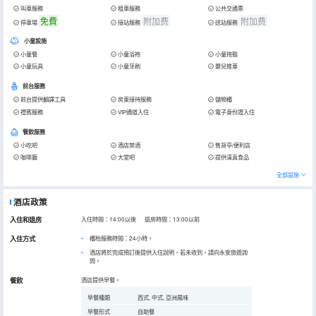
叫車服務
租車服務
公共交通票
免費
附加费
附加费
停車場
接站服務
送站服務
小童設施
小童餐
小童浴袍
小童拖鞋
小童玩具
小童牙刷
嬰兒推車
前台服務
前台提供翻譯工具
房東接待服務
儲物櫃
禮賓服務
VIP通道入住
電子身份證入住
餐飲服務
小吃吧
酒店禁酒
售貨亭/便利店
咖啡廳
大堂吧
提供清真食品
全部設施
酒店政策
入住和退房
入住時間：14:00以後 退房時間：13:00以前
入住方式
櫃枱服務時間：24小時。
酒店將於完成預訂後提供入住說明，若未收到，請向永安旅遊詢
問。
餐飲
酒店提供早餐。
早餐種類
西式, 中式, 亞洲風味
早餐形式
自助餐