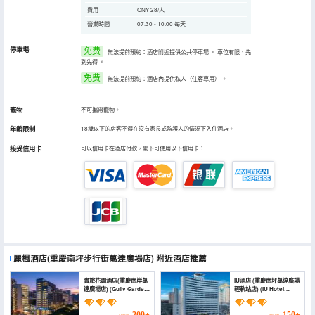
費用
CNY 28/人
營業時間
07:30 - 10:00 每天
停車場
免费
無法提前預約：酒店附近提供公共停車場
。
車位有限，先
到先得
。
免费
無法提前預約：酒店內提供私人（住客專用）
。
寵物
不可攜帶寵物。
年齡限制
18歲以下的房客不得在沒有家長或監護人的情況下入住酒店。
接受信用卡
可以信用卡在酒店付款，閣下可使用以下信用卡：
麗楓酒店(重慶南坪步行街萬達廣場店)
附近酒店推薦
貴旅花園酒店(重慶南岸萬
IU酒店 (重慶南坪萬達廣場
達廣場店) (Guilv Garden
輕軌站店) (IU Hotel
Hotel (Chongqing
(Chongqing Nanping
Nan'an Wanda Plaza))
Wanda Plaza Light Rail
Station))