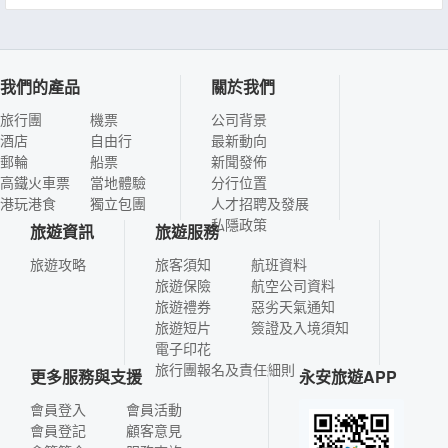
我們的產品
關於我們
旅行團
機票
公司背景
酒店
自由行
最新動向
郵輪
船票
新聞發佈
高鐵火車票
當地體驗
分行位置
港玩港食
獨立包團
人才招聘及發展
私隱政策
旅遊資訊
旅遊服務
旅遊攻略
旅客須知
航班資料
旅遊保險
航空公司資料
旅遊禮券
惡劣天氣通知
旅遊短片
簽證及入境須知
電子印花
旅行團報名及責任細則
更多服務與支援
永安旅遊APP
會員登入
會員活動
會員登記
顧客意見