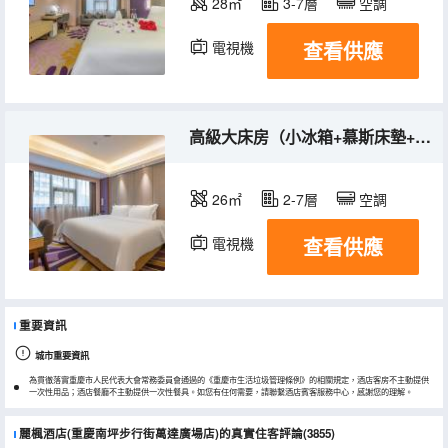
28㎡
3-7層
空調
查看供應
電視機
冰箱
高級大床房（小冰箱+慕斯床墊+空氣淨化器）
26㎡
2-7層
空調
查看供應
電視機
冰箱
重要資訊
城市重要資訊
為貫徹落實重慶市人民代表大會常務委員會通過的《重慶市生活垃圾管理條例》的相關規定，酒店客房不主動提供
一次性用品；酒店餐廳不主動提供一次性餐具。如您有任何需要，請聯繫酒店賓客服務中心，感謝您的理解。
麗楓酒店(重慶南坪步行街萬達廣場店)的真實住客評論(3855)