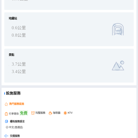
地鐵站
0.6公里
0.8公里
景點
3.7公里
3.4公里
設施服務
熱門服務設施
免費
叫醒服務
咖啡廳
KTV
行李寄存
櫃枱服務語言
中文(普通話)
交通服務