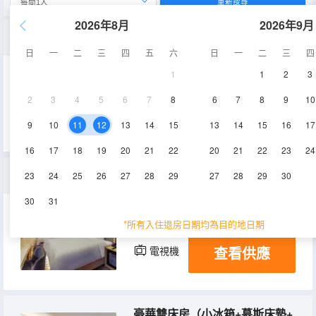
重新搜尋
2026年8月
2026年9月
豪華大床房（小冰箱+慕斯床墊+空氣淨化器）
日
一
二
三
四
五
六
日
一
二
三
四
1
1
2
3
30㎡
2-7層
空調
2
3
4
5
6
7
8
6
7
8
9
10
查看供應
電視機
冰箱
9
10
11
12
13
14
15
13
14
15
16
17
16
17
18
19
20
21
22
20
21
22
23
24
高級雙床房（小冰箱+慕斯床墊+空氣淨化器）
23
24
25
26
27
28
29
27
28
29
30
30
31
25㎡
2-3層
空調
*所有入住退房日期均為目的地日期
查看供應
電視機
冰箱
豪華雙床房（小冰箱+慕斯床墊+空氣淨化器）