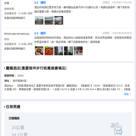
5.0
極好
評價於：2026年07月04日
訪客
酒店的地理位置非常方便，離地鐵站走路不到10分鐘可以到，周邊吃飯便利，樓下就有地
商務旅客
道的重慶小麪，周邊也有萬達廣場。
高級雙床房（小冰箱+慕斯
床墊+空氣凈化器）
入住於2026年07月
5.0
極好
評價於：2026年06月28日
Meiyouganqingdeayu
自駕返程的時候住的酒店，酒店前台小姐姐很温柔熱情，而且世界盃期間。房間是有佈置成
情侶
世界盃的樣子。這一點非常棒！樓下的麪館很好吃！值得推薦
高級雙床房（小冰箱+慕斯
床墊+空氣凈化器）
入住於2026年06月
麗楓酒店(重慶南坪步行街萬達廣場店)
開業時間：
2020
地址：
南坪東路5號
酒店tips： 【快遞/導航地址】重慶市南岸區南坪東路5號（麗楓酒店） 【會議室1】120m²（容納課桌式120人）高清
大屏幕LED，專業級音響，無線麥克風2支， 1.長寬:16x10 2.高度:4.5米 3.LED:3x4 4.舞台:長5寬2.5高0.15。 【會議
室2】40m²（容納課桌式40人）投影儀，無線麥克風2支 【配套】停車場、自助洗衣房、自助精美早餐…… 【附近美
展開
食】渝大獅火鍋（南坪總店）、山城飯局（江湖菜）、秦雲老太婆攤攤面 【附件景點】南濱路、南山一棵樹、長江索
道、十八梯······ 【交通出行】 1高鐵西站打車約25分鐘，輕軌：全程約1小時左右，軌道交通3號線南坪站→四公里站換
乘環線 →重慶西站。 2陳家坪汽車站打車約20分鐘，公交全程約46分鐘，南坪大帝學校公交站乘坐364路到軌道陳家坪
住宿周邊
交站。 3重慶北站南廣場打車約25分鐘，輕軌：全程約45分鐘，軌道交通3號線南坪站→重慶北站南廣場站。 4重慶北
站北廣場打車約25分鐘，輕軌：全程約45分鐘，軌道交通3號線南坪站→龍頭寺地鐵站。 5江北機場T2，打車約35分
鐘。江北機場T3打車約30分鐘 6白公館打車約40分鐘，公交全程約1小時30分鐘，南坪公交站乘坐808路到楊公橋站，
同站換乘210到白公館站。 7磁器口打車約35分鐘，輕軌：全程約1小時15分鐘，軌道交通3號線南坪站→兩路口站換乘
交通樞紐
1號線→磁器口站。 8解放碑打車約15分鐘，公交：全程約30分鐘，南坪公交站321路南坪大帝學校→瓷器街。 9洪崖
洞打車約22分鐘，輕軌：全程約45分鐘，軌道交通3號線南坪站→兩路口站換乘1號線→小什字站。 我希望您能盡情享
25公里
用這些設施和服務無論您是商務旅行還是休閒度假，我們一定會讓您感到舒適和温馨，不虛此行。期待您的入住！
10.1公里