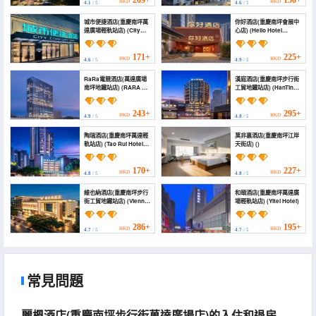
209+
150+
HKD
HKD
4.1
/ 5
4.6
/ 5
城市便捷酒店(重慶南坪萬
你好酒店(重慶南坪會展中
達廣場輕軌站店) (City
心店) (Hello Hotel
Comfort Inn (Zhongqing
(Chongqing Nanping
Nanping Wanda Plaza
Convention and
Light Rail Station))
Exhibition Center
171+
225+
HKD
HKD
4.6
/ 5
4.9
/ 5
Branch))
RaRa電競酒店(萬達廣場
漢庭酒店(重慶南坪步行街
南坪地鐵站店) (RARA E-
工貿地鐵站店) (HanTing
sports Hotel)
Hotel (Chongqing
Nanping Pedestrian
Street Gongmao
243+
295+
HKD
HKD
4.9
/ 5
4.8
/ 5
Subway Station))
陶瑞酒店(重慶南坪萬達輕
莫非裏酒店(重慶南坪江岸
軌站店) (Tao Rui Hotel
天街店) ()
(Chongqing Nanping
Wanda Light Rail
Station))
170+
227+
HKD
HKD
4.8
/ 5
4.8
/ 5
維也納酒店(重慶南坪步行
和頤酒店(重慶南坪萬達廣
街工貿地鐵站店) (Vienna
場輕軌站店) (Yitel Hotel)
Hotel (Chongqing
Nanping Pedestrian
Street Gongmao Metro
286+
195+
HKD
HKD
4.7
/ 5
4.7
/ 5
Station Branch))
常見問題
麗楓酒店(重慶南坪步行街萬達廣場店)的入住和退房