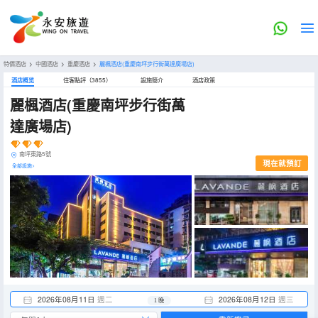
特價酒店
>
中國酒店
>
重慶酒店
>
麗楓酒店(重慶南坪步行街萬達廣場店)
酒店概览
住客點評（3855）
設施簡介
酒店政策
麗楓酒店(重慶南坪步行街萬
達廣場店)
南坪東路5號
現在就預訂
全部設施>
2026年08月11日
週二
2026年08月12日
週三
1 晚