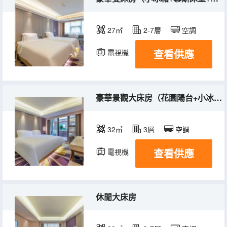
27㎡
2-7層
空調
查看供應
電視機
冰箱
豪華景觀大床房（花園陽台+小冰箱+慕斯床墊）
32㎡
3層
空調
查看供應
電視機
冰箱
休閒大床房